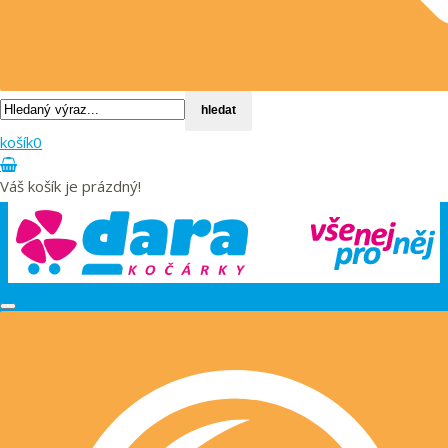
hledat
košík
0
Váš košík je prázdný!
Toggle
navigation