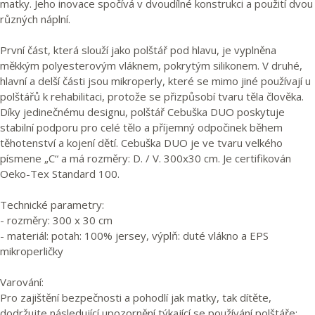
matky. Jeho inovace spočívá v dvoudílné konstrukci a použití dvou
různých náplní.
První část, která slouží jako polštář pod hlavu, je vyplněna
měkkým polyesterovým vláknem, pokrytým silikonem. V druhé,
hlavní a delší části jsou mikroperly, které se mimo jiné používají u
polštářů k rehabilitaci, protože se přizpůsobí tvaru těla člověka.
Díky jedinečnému designu, polštář Cebuška DUO poskytuje
stabilní podporu pro celé tělo a příjemný odpočinek během
těhotenství a kojení dětí. Cebuška DUO je ve tvaru velkého
písmene „C“ a má rozměry: D. / V. 300x30 cm. Je certifikován
Oeko-Tex Standard 100.
Technické parametry:
- rozměry: 300 x 30 cm
- materiál: potah: 100% jersey, výplň: duté vlákno a EPS
mikroperličky
Varování:
Pro zajištění bezpečnosti a pohodlí jak matky, tak dítěte,
dodržujte následující upozornění týkající se používání polštáře: