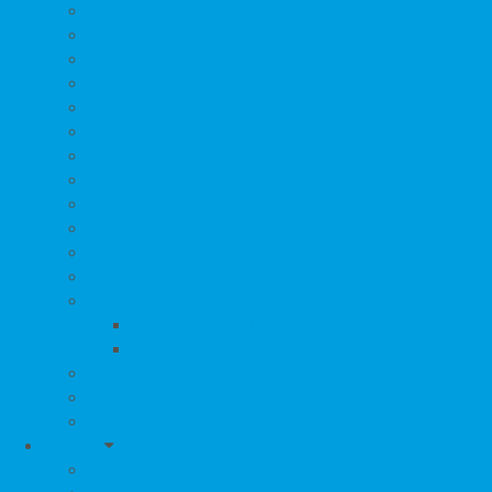
Postýlky
Cestovní postýlky
Ohrádky
Matrace
Proutěné košíky pro miminka
Kolébky pro miminka
Spací pytle
Deky
Peřiny do postýlky
Povlečení do postýlky
Houpátka, lehátka
Zvlhčovač vzduchu
Chůvičky, Monitory dechu
Elektronické chůvičky
Monitory dechu
Zábrany
Muchláčci
Doplňky k postýlce
Koupání
Vaničky