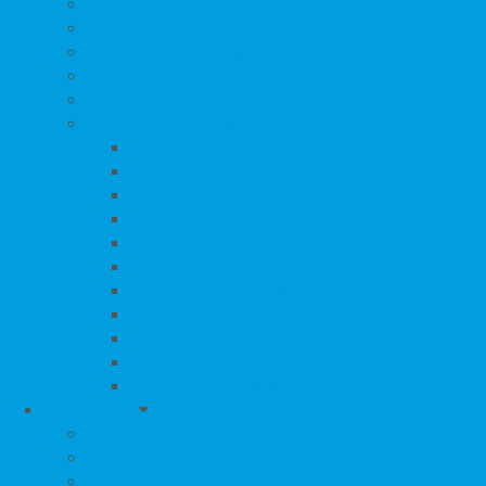
Kočárky pro panenky
Hluboké korby
Podvozky ke kočárkům
Cyklokočárky
Náhradní díly na kočárky
Doplňky ke kočárkům
Adaptéry
Tašky na kočárek
Nánožníky
Pláštěnky
Moskytiéry
Sluneční clony, Stříšky, Slunečníky
Podložky do kočárků
Fusaky do kočárku
Rukávníky
Držáky na láhve
Stupátka ke kočárkům
Autosedačky
i-Size 40 - 85 cm
i-Size 40-105 cm
i-Size 40-125 cm