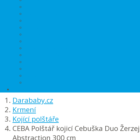
Chrániče bradavek
Pomůcky ke kojení
Ohřívačky mléka
Odsávačky mléka
Kalhotky
Stahovací pásy
Krosny, nosítka, vaky
Přebalovací tašky
Zavazadla, Batohy
Ochrany a pojistky
Těhotenská móda
Dezinfekce a praní
Značky
Darababy.cz
Krmení
Kojící polštáře
CEBA Polštář kojicí Cebuška Duo Žerzej
Abstraction 300 cm