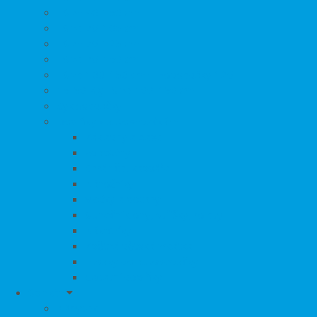
i-Size 40-150 cm
i-Size 76-105 cm
i-Size 76-125 cm
i-Size 76-150 cm
i-Size 100-150 cm + Podsedáky 126+
15-50 Kg
i-Size 100-150 cm
Cyklosedačky
Doplňky k autosedačkám
Základny a base
Adaptéry
Chrániče, kapsáře
Nánožníky
Vložky a potahy
Sluneční clony, stříšky, rolety
Nákrčníky
Zpětná dětská zrcátka
Fusaky do autosedačky
Ostatní doplňky
Spinkání
Nábytek