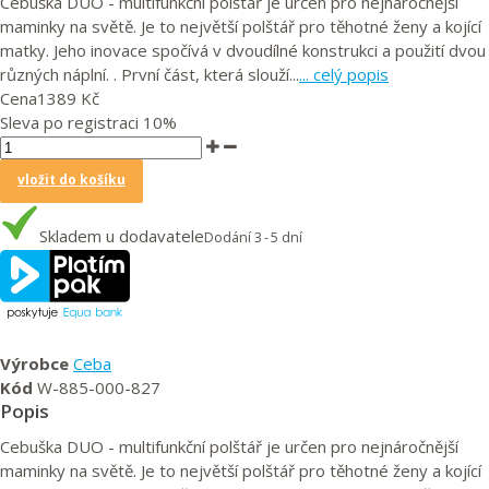
Cebuška DUO - multifunkční polštář je určen pro nejnáročnější
maminky na světě. Je to největší polštář pro těhotné ženy a kojící
matky. Jeho inovace spočívá v dvoudílné konstrukci a použití dvou
různých náplní. . První část, která slouží...
... celý popis
Cena
1389 Kč
Sleva po registraci
10%
vložit do košíku
Skladem u dodavatele
Dodání 3 - 5 dní
Výrobce
Ceba
Kód
W-885-000-827
Popis
Cebuška DUO - multifunkční polštář je určen pro nejnáročnější
maminky na světě. Je to největší polštář pro těhotné ženy a kojící