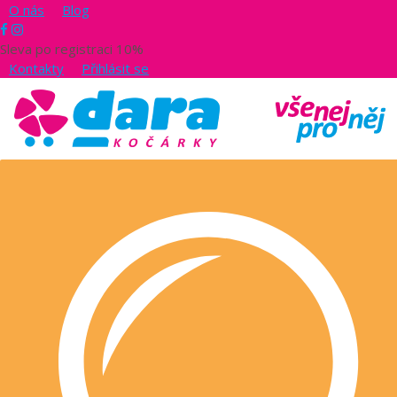
O nás
Blog
Sleva po registraci 10%
Kontakty
Přihlásit se