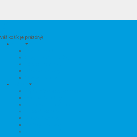
košík
0
Váš košík je prázdný!
SLEVY
Slevy na Kočárky
Slevy na Autosedačky
Dětské zboží AKCE
Dárkové poukazy
Slevový poukaz
Kočárky
Zvýhodněné sety kočárků
Sportovní kočárky
Kombinované kočárky
Hluboké kočárky
Cestovní kočárky
Kočárky pro dvojčata
Kočárky pro trojčata