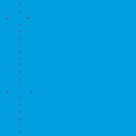
Nočníky
Sedátka na WC
Krmení
Jídelní židličky
Termoobaly, termosky
Lahvičky, Dudlíky
Hrnečky
Šidítka a doplňky
Bryndáky
Kojící polštáře
Jídelní sety, nádobí
Mléčná výživa, Strava
Sterilizátory
Oblečení
Zavinovačky
Botičky
Capáčky
Kalhotky
Župánky
Čepice, šátky, rukavice