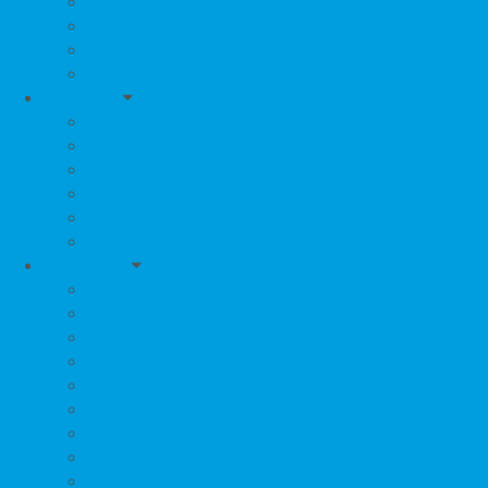
Sedátka do vany pro děti
Stupátka k umyvadlu
Osušky
Plavky, Koupací kalhotky
Kosmetika
Kojenecké váhy
Teploměry
Hřebínky, kartáčky
Hygienické potřeby
Zubní hygiena
Opalovací přípravky
Přebalování
Přebalovací komody
Přebalovací pulty
Přebalovací podložky
Přebalovací tašky
Úložné boxy
Pleny
Plenkové kalhoty
Koše na pleny a náplně
Kosmetika k přebalování