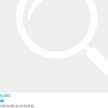
KVALITNÍ A LEVNÝ OBCHOD DARA
VALAŠSKÉ MEZIŘÍČÍ. PRODÁVÁME DĚTSKÉ
KOČÁRKY, AUTOSEDAČKY, POSTÝLKY A
DALŠÍ.
košík
0
Váš košík je prázdný!