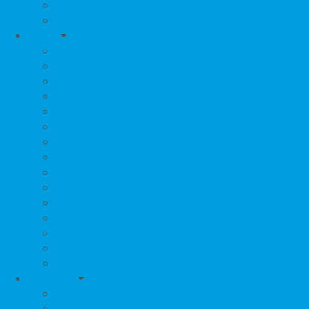
Kombinézy, Overaly
Sluneční brýle
Hračky
Chodítka
Odrážedla
Hopsadla, Houpačky
Vozítka, Sáňky
Hračky pro holky
Hračky pro kluky
Kolotoče nad postýlku
Hračky závěsné
Hračky plyšové
Hrací podložky, deky
Chrastítka
Kousátka
Hrající a tvořivé
Hračky do vany
Hračky dřevěné
Maminkám
Kojící podprsenky
Prsní vložky