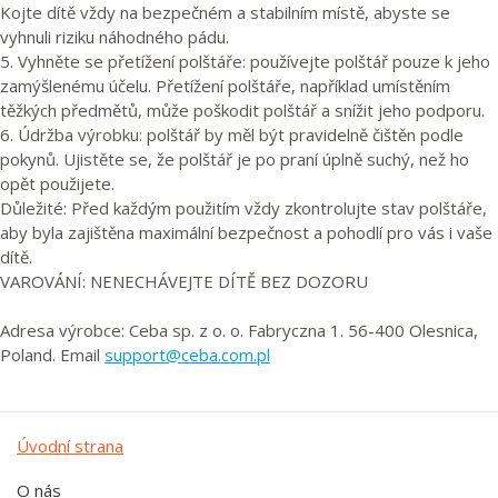
Kojte dítě vždy na bezpečném a stabilním místě, abyste se
vyhnuli riziku náhodného pádu.
5. Vyhněte se přetížení polštáře: používejte polštář pouze k jeho
zamýšlenému účelu. Přetížení polštáře, například umístěním
těžkých předmětů, může poškodit polštář a snížit jeho podporu.
6. Údržba výrobku: polštář by měl být pravidelně čištěn podle
pokynů. Ujistěte se, že polštář je po praní úplně suchý, než ho
opět použijete.
Důležité: Před každým použitím vždy zkontrolujte stav polštáře,
aby byla zajištěna maximální bezpečnost a pohodlí pro vás i vaše
dítě.
VAROVÁNÍ: NENECHÁVEJTE DÍTĚ BEZ DOZORU
Adresa výrobce: Ceba sp. z o. o. Fabryczna 1. 56-400 Olesnica,
Poland. Email
support@ceba.com.pl
Úvodní strana
O nás