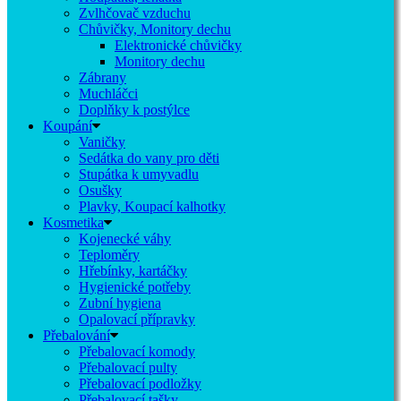
Zvlhčovač vzduchu
Chůvičky, Monitory dechu
Elektronické chůvičky
Monitory dechu
Zábrany
Muchláčci
Doplňky k postýlce
Koupání
Vaničky
Sedátka do vany pro děti
Stupátka k umyvadlu
Osušky
Plavky, Koupací kalhotky
Kosmetika
Kojenecké váhy
Teploměry
Hřebínky, kartáčky
Hygienické potřeby
Zubní hygiena
Opalovací přípravky
Přebalování
Přebalovací komody
Přebalovací pulty
Přebalovací podložky
Přebalovací tašky