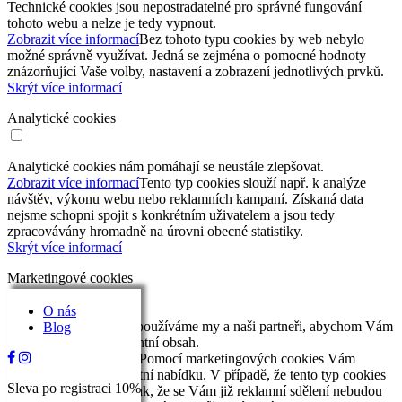
Technické cookies jsou nepostradatelné pro správné fungování
tohoto webu a nelze je tedy vypnout.
Zobrazit více informací
Bez tohoto typu cookies by web nebylo
možné správně využívat. Jedná se zejména o pomocné hodnoty
znázorňující Vaše volby, nastavení a zobrazení jednotlivých prvků.
Skrýt více informací
Analytické cookies
Analytické cookies nám pomáhají se neustále zlepšovat.
Zobrazit více informací
Tento typ cookies slouží např. k analýze
návštěv, výkonu webu nebo reklamních kampaní. Získaná data
nejsme schopni spojit s konkrétním uživatelem a jsou tedy
zpracovávány hromadně na úrovni obecné statistiky.
Skrýt více informací
Marketingové cookies
O nás
Marketingové cookies používáme my a naši partneři, abychom Vám
Blog
mohli nabídnout relevantní obsah.
Zobrazit více informací
Pomocí marketingových cookies Vám
můžeme zajistit relevantní nabídku. V případě, že tento typ cookies
Sleva po registraci 10%
nepovolíte, nezajistíte tak, že se Vám již reklamní sdělení nebudou