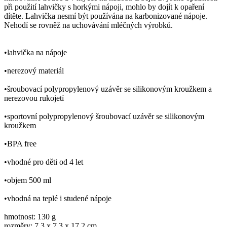
při použití lahvičky s horkými nápoji, mohlo by dojít k opaření
dítěte. Lahvička nesmí být používána na karbonizované nápoje.
Nehodí se rovněž na uchovávání mléčných výrobků.
•lahvička na nápoje
•nerezový materiál
•šroubovací polypropylenový uzávěr se silikonovým kroužkem a
nerezovou rukojetí
•sportovní polypropylenový šroubovací uzávěr se silikonovým
kroužkem
•BPA free
•vhodné pro děti od 4 let
•objem 500 ml
•vhodná na teplé i studené nápoje
hmotnost: 130 g
rozměry: 7,3 x 7,3 x 17,2 cm