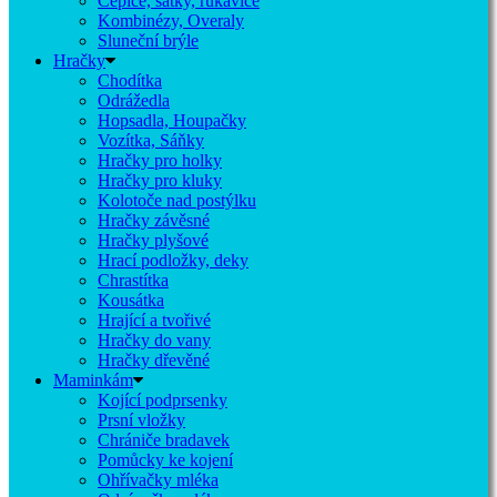
Čepice, šátky, rukavice
Kombinézy, Overaly
Sluneční brýle
Hračky
Chodítka
Odrážedla
Hopsadla, Houpačky
Vozítka, Sáňky
Hračky pro holky
Hračky pro kluky
Kolotoče nad postýlku
Hračky závěsné
Hračky plyšové
Hrací podložky, deky
Chrastítka
Kousátka
Hrající a tvořivé
Hračky do vany
Hračky dřevěné
Maminkám
Kojící podprsenky
Prsní vložky
Chrániče bradavek
Pomůcky ke kojení
Ohřívačky mléka