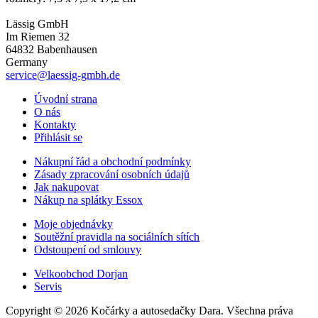
Lässig GmbH
Im Riemen 32
64832 Babenhausen
Germany
service@laessig-gmbh.de
Úvodní strana
O nás
Kontakty
Přihlásit se
Nákupní řád a obchodní podmínky
Zásady zpracování osobních údajů
Jak nakupovat
Nákup na splátky Essox
Moje objednávky
Soutěžní pravidla na sociálních sítích
Odstoupení od smlouvy
Velkoobchod Dorjan
Servis
Copyright © 2026 Kočárky a autosedačky Dara. Všechna práva