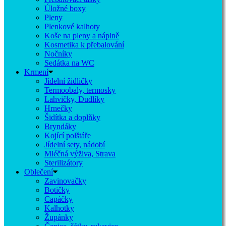
Úložné boxy
Pleny
Plenkové kalhoty
Koše na pleny a náplně
Kosmetika k přebalování
Nočníky
Sedátka na WC
Krmení
Jídelní židličky
Termoobaly, termosky
Lahvičky, Dudlíky
Hrnečky
Šidítka a doplňky
Bryndáky
Kojící polštáře
Jídelní sety, nádobí
Mléčná výživa, Strava
Sterilizátory
Oblečení
Zavinovačky
Botičky
Capáčky
Kalhotky
Župánky