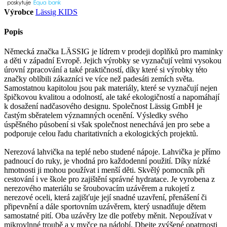
Výrobce
Lässig KIDS
Popis
Německá značka LÄSSIG je lídrem v prodeji doplňků pro maminky
a děti v západní Evropě. Jejich výrobky se vyznačují velmi vysokou
úrovní zpracování a také praktičností, díky které si výrobky této
značky oblíbili zákazníci ve více než padesáti zemích světa.
Samostatnou kapitolou jsou pak materiály, které se vyznačují nejen
špičkovou kvalitou a odolností, ale také ekologičností a napomáhají
k dosažení nadčasového designu. Společnost Lässig GmbH je
častým sběratelem významných ocenění. Výsledky svého
úspěšného působení si však společnost nenechává jen pro sebe a
podporuje celou řadu charitativních a ekologických projektů.
Nerezová lahvička na teplé nebo studené nápoje. Lahvička je přímo
padnoucí do ruky, je vhodná pro každodenní použití. Díky nízké
hmotnosti ji mohou používat i menší děti. Skvělý pomocník při
cestování i ve škole pro zajištění správné hydratace. Je vyrobena z
nerezového materiálu se šroubovacím uzávěrem a rukojetí z
nerezové oceli, která zajišťuje její snadné uzavření, přenášení či
připevnění a dále sportovním uzávěrem, který usnadňuje dětem
samostatné pití. Oba uzávěry lze dle potřeby měnit. Nepoužívat v
mikrovlnné troubě a v myčce na nádobí. Dbejte zvýšené opatrnosti