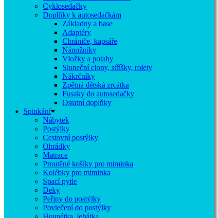
Cyklosedačky
Doplňky k autosedačkám
Základny a base
Adaptéry
Chrániče, kapsáře
Nánožníky
Vložky a potahy
Sluneční clony, stříšky, rolety
Nákrčníky
Zpětná dětská zrcátka
Fusaky do autosedačky
Ostatní doplňky
Spinkání
Nábytek
Postýlky
Cestovní postýlky
Ohrádky
Matrace
Proutěné košíky pro miminka
Kolébky pro miminka
Spací pytle
Deky
Peřiny do postýlky
Povlečení do postýlky
Houpátka, lehátka