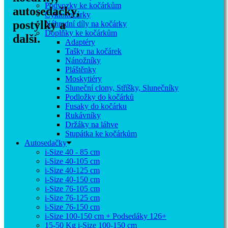
Podvozky ke kočárkům
autosedačky,
Cyklokočárky
postýlky a
Náhradní díly na kočárky
Doplňky ke kočárkům
další.
Adaptéry
Tašky na kočárek
Nánožníky
Pláštěnky
Moskytiéry
Sluneční clony, Stříšky, Slunečníky
Podložky do kočárků
Fusaky do kočárku
Rukávníky
Držáky na láhve
Stupátka ke kočárkům
Autosedačky
i-Size 40 - 85 cm
i-Size 40-105 cm
i-Size 40-125 cm
i-Size 40-150 cm
i-Size 76-105 cm
i-Size 76-125 cm
i-Size 76-150 cm
i-Size 100-150 cm + Podsedáky 126+
15-50 Kg
i-Size 100-150 cm