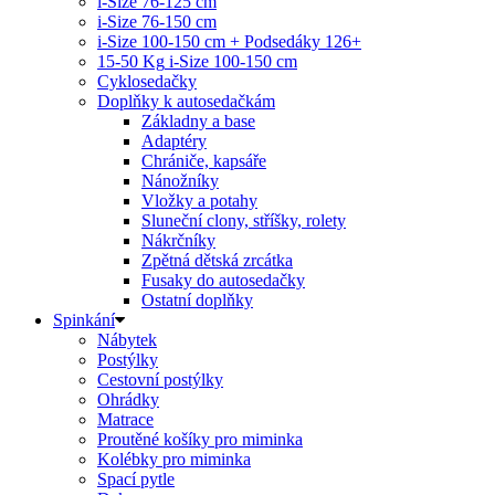
i-Size 76-125 cm
i-Size 76-150 cm
i-Size 100-150 cm + Podsedáky 126+
15-50 Kg
i-Size 100-150 cm
Cyklosedačky
Doplňky k autosedačkám
Základny a base
Adaptéry
Chrániče, kapsáře
Nánožníky
Vložky a potahy
Sluneční clony, stříšky, rolety
Nákrčníky
Zpětná dětská zrcátka
Fusaky do autosedačky
Ostatní doplňky
Spinkání
Nábytek
Postýlky
Cestovní postýlky
Ohrádky
Matrace
Proutěné košíky pro miminka
Kolébky pro miminka
Spací pytle