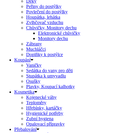
Deky
Peřiny do postýlky
Povlečení do postýlky
Houpátka, lehátka
Zvlhčovač vzduchu
Chůvičky, Monitory dechu
Elektronické chůvičky
Monitory dechu
Zábrany
Muchláčci
Doplňky k postýlce
Koupání
Vaničky
Sedátka do vany pro děti
Stupátka k umyvadlu
Osušky
Plavky, Koupací kalhotky
Kosmetika
Kojenecké váhy
Teploměry
Hřebínky, kartáčky
Hygienické potřeby
Zubní hygiena
Opalovací přípravky
Přebalování