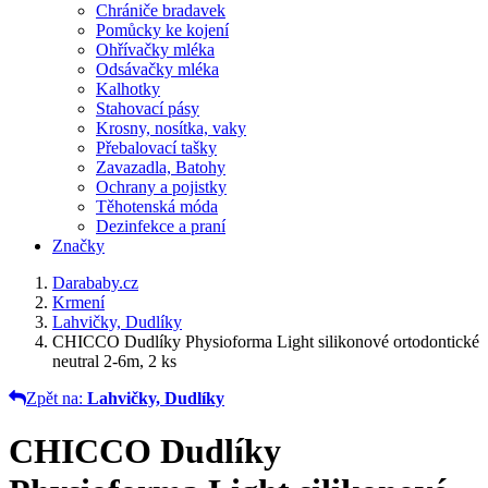
Chrániče bradavek
Pomůcky ke kojení
Ohřívačky mléka
Odsávačky mléka
Kalhotky
Stahovací pásy
Krosny, nosítka, vaky
Přebalovací tašky
Zavazadla, Batohy
Ochrany a pojistky
Těhotenská móda
Dezinfekce a praní
Značky
Darababy.cz
Krmení
Lahvičky, Dudlíky
CHICCO Dudlíky Physioforma Light silikonové ortodontické
neutral 2-6m, 2 ks
Zpět na:
Lahvičky, Dudlíky
CHICCO Dudlíky