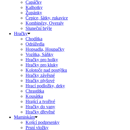
Capáčky
Kalhotky
Župánky
Čepice, šátky, rukavice
Kombinézy, Overaly
Sluneční brýle
Hračky
Chodítka
Odrážedla
Hopsadla, Houpačky
Vozítka, Sáňky
Hračky pro holky
Hračky pro kluky
Kolotoče nad postýlku
Hračky závěsné
Hračky plyšové
Hrací podložky, deky
Chrastítka
Kousátka
Hrající a tvořivé
Hračky do vany
Hračky dřevěné
Maminkám
Kojící podprsenky
Prsní vložky