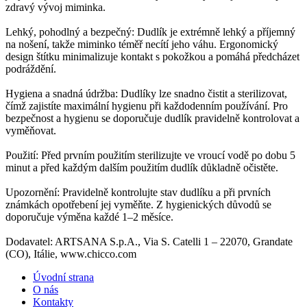
zdravý vývoj miminka.
Lehký, pohodlný a bezpečný: Dudlík je extrémně lehký a příjemný
na nošení, takže miminko téměř necítí jeho váhu. Ergonomický
design štítku minimalizuje kontakt s pokožkou a pomáhá předcházet
podráždění.
Hygiena a snadná údržba: Dudlíky lze snadno čistit a sterilizovat,
čímž zajistíte maximální hygienu při každodenním používání. Pro
bezpečnost a hygienu se doporučuje dudlík pravidelně kontrolovat a
vyměňovat.
Použití: Před prvním použitím sterilizujte ve vroucí vodě po dobu 5
minut a před každým dalším použitím dudlík důkladně očistěte.
Upozornění: Pravidelně kontrolujte stav dudlíku a při prvních
známkách opotřebení jej vyměňte. Z hygienických důvodů se
doporučuje výměna každé 1–2 měsíce.
Dodavatel: ARTSANA S.p.A., Via S. Catelli 1 – 22070, Grandate
(CO), Itálie, www.chicco.com
Úvodní strana
O nás
Kontakty