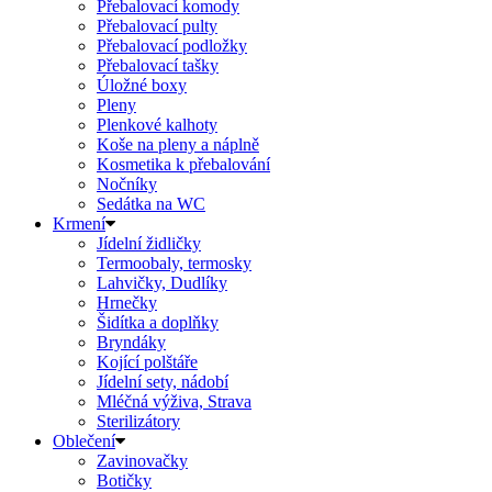
Přebalovací komody
Přebalovací pulty
Přebalovací podložky
Přebalovací tašky
Úložné boxy
Pleny
Plenkové kalhoty
Koše na pleny a náplně
Kosmetika k přebalování
Nočníky
Sedátka na WC
Krmení
Jídelní židličky
Termoobaly, termosky
Lahvičky, Dudlíky
Hrnečky
Šidítka a doplňky
Bryndáky
Kojící polštáře
Jídelní sety, nádobí
Mléčná výživa, Strava
Sterilizátory
Oblečení
Zavinovačky
Botičky