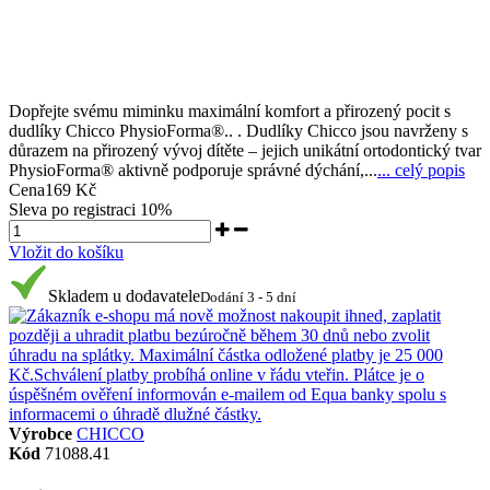
Dopřejte svému miminku maximální komfort a přirozený pocit s
dudlíky Chicco PhysioForma®.. . Dudlíky Chicco jsou navrženy s
důrazem na přirozený vývoj dítěte – jejich unikátní ortodontický tvar
PhysioForma® aktivně podporuje správné dýchání,...
... celý popis
Cena
169 Kč
Sleva po registraci
10%
Vložit do košíku
Skladem u dodavatele
Dodání 3 - 5 dní
Výrobce
CHICCO
Kód
71088.41