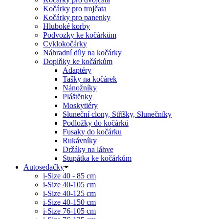
Kočárky pro trojčata
Kočárky pro panenky
Hluboké korby
Podvozky ke kočárkům
Cyklokočárky
Náhradní díly na kočárky
Doplňky ke kočárkům
Adaptéry
Tašky na kočárek
Nánožníky
Pláštěnky
Moskytiéry
Sluneční clony, Stříšky, Slunečníky
Podložky do kočárků
Fusaky do kočárku
Rukávníky
Držáky na láhve
Stupátka ke kočárkům
Autosedačky
i-Size 40 - 85 cm
i-Size 40-105 cm
i-Size 40-125 cm
i-Size 40-150 cm
i-Size 76-105 cm