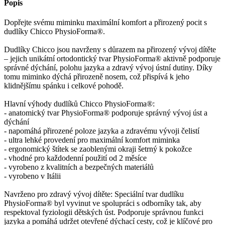
Popis
Dopřejte svému miminku maximální komfort a přirozený pocit s
dudlíky Chicco PhysioForma®.
Dudlíky Chicco jsou navrženy s důrazem na přirozený vývoj dítěte
– jejich unikátní ortodontický tvar PhysioForma® aktivně podporuje
správné dýchání, polohu jazyka a zdravý vývoj ústní dutiny. Díky
tomu miminko dýchá přirozeně nosem, což přispívá k jeho
klidnějšímu spánku i celkové pohodě.
Hlavní výhody dudlíků Chicco PhysioForma®:
- anatomický tvar PhysioForma® podporuje správný vývoj úst a
dýchání
- napomáhá přirozené poloze jazyka a zdravému vývoji čelistí
- ultra lehké provedení pro maximální komfort miminka
- ergonomický štítek se zaoblenými okraji šetrný k pokožce
- vhodné pro každodenní použití od 2 měsíce
- vyrobeno z kvalitních a bezpečných materiálů
- vyrobeno v Itálii
Navrženo pro zdravý vývoj dítěte: Speciální tvar dudlíku
PhysioForma® byl vyvinut ve spolupráci s odborníky tak, aby
respektoval fyziologii dětských úst. Podporuje správnou funkci
jazyka a pomáhá udržet otevřené dýchací cesty, což je klíčové pro