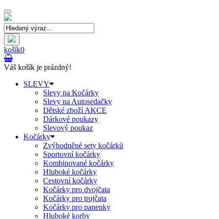
Toggle
navigation
košík
0
Váš košík je prázdný!
SLEVY
Slevy na Kočárky
Slevy na Autosedačky
Dětské zboží AKCE
Dárkové poukazy
Slevový poukaz
Kočárky
Zvýhodněné sety kočárků
Sportovní kočárky
Kombinované kočárky
Hluboké kočárky
Cestovní kočárky
Kočárky pro dvojčata
Kočárky pro trojčata
Kočárky pro panenky
Hluboké korby