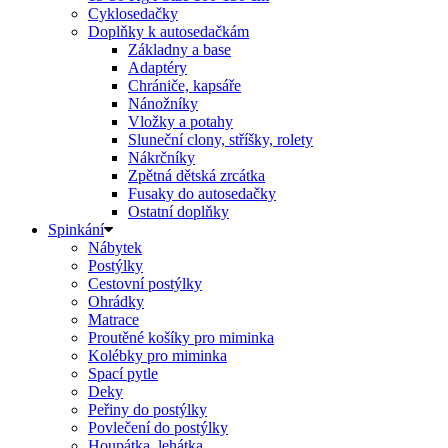
Cyklosedačky
Doplňky k autosedačkám
Základny a base
Adaptéry
Chrániče, kapsáře
Nánožníky
Vložky a potahy
Sluneční clony, stříšky, rolety
Nákrčníky
Zpětná dětská zrcátka
Fusaky do autosedačky
Ostatní doplňky
Spinkání
Nábytek
Postýlky
Cestovní postýlky
Ohrádky
Matrace
Proutěné košíky pro miminka
Kolébky pro miminka
Spací pytle
Deky
Peřiny do postýlky
Povlečení do postýlky
Houpátka, lehátka