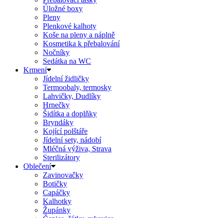
Úložné boxy
Pleny
Plenkové kalhoty
Koše na pleny a náplně
Kosmetika k přebalování
Nočníky
Sedátka na WC
Krmení
Jídelní židličky
Termoobaly, termosky
Lahvičky, Dudlíky
Hrnečky
Šidítka a doplňky
Bryndáky
Kojící polštáře
Jídelní sety, nádobí
Mléčná výživa, Strava
Sterilizátory
Oblečení
Zavinovačky
Botičky
Capáčky
Kalhotky
Župánky