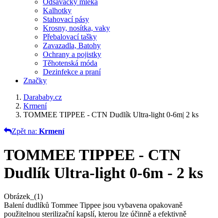
Odsávačky mléka
Kalhotky
Stahovací pásy
Krosny, nosítka, vaky
Přebalovací tašky
Zavazadla, Batohy
Ochrany a pojistky
Těhotenská móda
Dezinfekce a praní
Značky
Darababy.cz
Krmení
TOMMEE TIPPEE - CTN Dudlík Ultra-light 0-6m| 2 ks
Zpět na:
Krmení
TOMMEE TIPPEE - CTN
Dudlík Ultra-light 0-6m - 2 ks
Obrázek_(1)
Balení dudlíků Tommee Tippee jsou vybavena opakovaně
použitelnou sterilizační kapslí, kterou lze účinně a efektivně