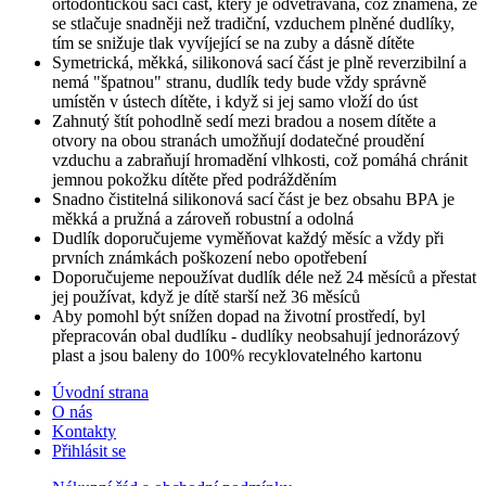
ortodontickou sací část, který je odvětrávaná, což znamená, že
se stlačuje snadněji než tradiční, vzduchem plněné dudlíky,
tím se snižuje tlak vyvíjející se na zuby a dásně dítěte
Symetrická, měkká, silikonová sací část je plně reverzibilní a
nemá "špatnou" stranu, dudlík tedy bude vždy správně
umístěn v ústech dítěte, i když si jej samo vloží do úst
Zahnutý štít pohodlně sedí mezi bradou a nosem dítěte a
otvory na obou stranách umožňují dodatečné proudění
vzduchu a zabraňují hromadění vlhkosti, což pomáhá chránit
jemnou pokožku dítěte před podrážděním
Snadno čistitelná silikonová sací část je bez obsahu BPA je
měkká a pružná a zároveň robustní a odolná
Dudlík doporučujeme vyměňovat každý měsíc a vždy při
prvních známkách poškození nebo opotřebení
Doporučujeme nepoužívat dudlík déle než 24 měsíců a přestat
jej používat, když je dítě starší než 36 měsíců
Aby pomohl být snížen dopad na životní prostředí, byl
přepracován obal dudlíku - dudlíky neobsahují jednorázový
plast a jsou baleny do 100% recyklovatelného kartonu
Úvodní strana
O nás
Kontakty
Přihlásit se