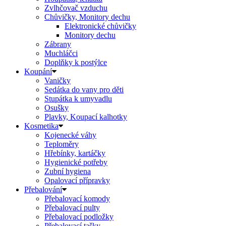
Zvlhčovač vzduchu
Chůvičky, Monitory dechu
Elektronické chůvičky
Monitory dechu
Zábrany
Muchláčci
Doplňky k postýlce
Koupání
Vaničky
Sedátka do vany pro děti
Stupátka k umyvadlu
Osušky
Plavky, Koupací kalhotky
Kosmetika
Kojenecké váhy
Teploměry
Hřebínky, kartáčky
Hygienické potřeby
Zubní hygiena
Opalovací přípravky
Přebalování
Přebalovací komody
Přebalovací pulty
Přebalovací podložky
Přebalovací tašky