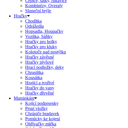
Čepice, šátky, rukavice
Kombinézy, Overaly
Sluneční brýle
Hračky
Chodítka
Odrážedla
Hopsadla, Houpačky
Vozítka, Sáňky
Hračky pro holky
Hračky pro kluky
Kolotoče nad postýlku
Hračky závěsné
Hračky plyšové
Hrací podložky, deky
Chrastítka
Kousátka
Hrající a tvořivé
Hračky do vany
Hračky dřevěné
Maminkám
Kojící podprsenky
Prsní vložky
Chrániče bradavek
Pomůcky ke kojení
Ohřívačky mléka