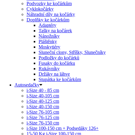
Podvozky ke kočárkům
Cyklokočárky
Náhradní díly na kočárky
Doplňky ke kočárkům
Adaptéry
Tašky na kočárek
Nánožníky
Pláštěnky
Moskytiéry
Sluneční clony, Stříšky, Slunečníky
Podložky do kočárků
Fusaky do kočárku
Rukávníky
Držáky na láhve
Stupátka ke kočárkům
Autosedačky
i-Size 40 - 85 cm
i-Size 40-105 cm
i-Size 40-125 cm
i-Size 40-150 cm
i-Size 76-105 cm
i-Size 76-125 cm
i-Size 76-150 cm
i-Size 100-150 cm + Podsedáky 126+
15-50 Kg
i-Size 100-150 cm