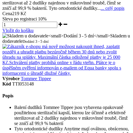
sterilizovat až 2 dudlíky najednou v mikrovlnné troubě, čímž se
zničí až 99,9 % bakterií. Tyto ortodontické dudlíky...
... celý popis
Cena
219 Kč
Sleva po registraci
10%
Vložit do košíku
Skladem u
dodavatele
Dodání 3 - 5 dní
Výrobce
Tommee Tippee
Kód
TTI053148
Popis
Balení dudlíků Tommee Tippee jsou vybavena opakovaně
použitelnou sterilizační kapslí, kterou lze účinně a efektivně
sterilizovat až 2 dudlíky najednou v mikrovlnné troubě, čímž
se zničí až 99,9 % bakterií
Tyto ortodontické dudlíky Anytime mají oválnou, obrácenou,