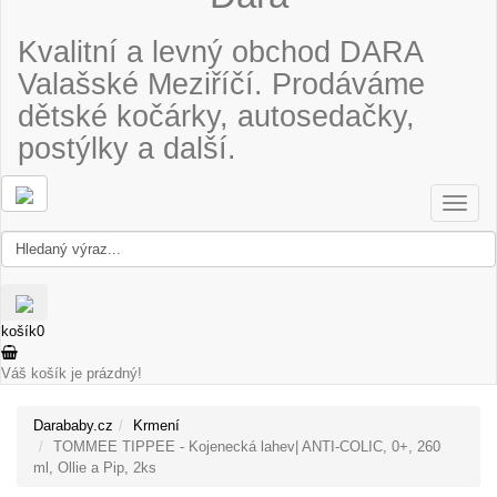
Kvalitní a levný obchod DARA
Valašské Meziříčí. Prodáváme
dětské kočárky, autosedačky,
postýlky a další.
Toggle
naviga
košík
0
Váš košík je prázdný!
Darababy.cz
Krmení
TOMMEE TIPPEE - Kojenecká lahev| ANTI-COLIC, 0+, 260
ml, Ollie a Pip, 2ks