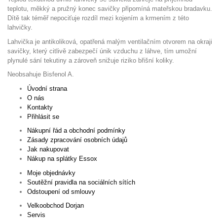
teplotu, měkký a pružný konec savičky připomíná mateřskou bradavku.
Dítě tak téměř nepociťuje rozdíl mezi kojením a krmením z této
lahvičky.
Lahvička je antikoliková, opatřená malým ventilačním otvorem na okraji
savičky, který citlivě zabezpečí únik vzduchu z láhve, tím umožní
plynulé sání tekutiny a zároveň snižuje riziko břišní koliky.
Neobsahuje Bisfenol A.
Úvodní strana
O nás
Kontakty
Přihlásit se
Nákupní řád a obchodní podmínky
Zásady zpracování osobních údajů
Jak nakupovat
Nákup na splátky Essox
Moje objednávky
Soutěžní pravidla na sociálních sítích
Odstoupení od smlouvy
Velkoobchod Dorjan
Servis