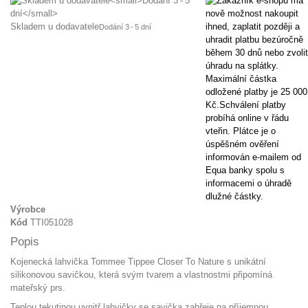
Skladem u dodavatele
Dodání 3 - 5 dní
Výrobce
Kód
TTI051028
Popis
Kojenecká lahvička Tommee Tippee Closer To Nature s unikátní
silikonovou savičkou, která svým tvarem a vlastnostmi připomíná
mateřský prs.
Teplou tekutinou uvnitř lahvičky se savička zahřeje na příjemnou