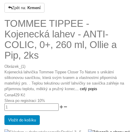
Zpět na:
Krmení
TOMMEE TIPPEE -
Kojenecká lahev - ANTI-
COLIC, 0+, 260 ml, Ollie a
Pip, 2ks
Obrázek_(1)
Kojenecká lahvička Tommee Tippee Closer To Nature s unikátní
silikonovou savičkou, která svým tvarem a vlastnostmi připomíná
mateřský prs. . Teplou tekutinou uvnitř lahvičky se savička zahřeje na
příjemnou teplotu, měkký a pružný konec
... celý popis
Cena
429 Kč
Sleva po registraci
10%
Vložit do košíku