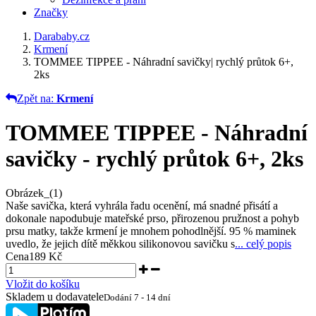
Značky
Darababy.cz
Krmení
TOMMEE TIPPEE - Náhradní savičky| rychlý průtok 6+,
2ks
Zpět na:
Krmení
TOMMEE TIPPEE - Náhradní
savičky - rychlý průtok 6+, 2ks
Obrázek_(1)
Naše savička, která vyhrála řadu ocenění, má snadné přisátí a
dokonale napodubuje mateřské prso, přirozenou pružnost a pohyb
prsu matky, takže krmení je mnohem pohodlnější. 95 % maminek
uvedlo, že jejich dítě měkkou silikonovou savičku s
... celý popis
Cena
189 Kč
Vložit do košíku
Skladem u dodavatele
Dodání 7 - 14 dní