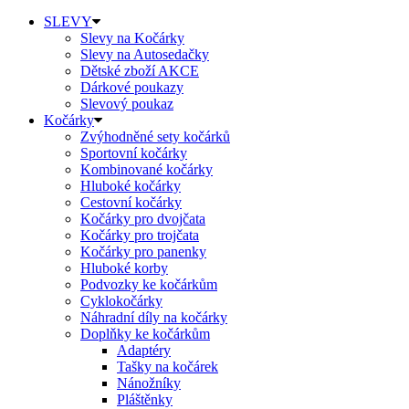
SLEVY
Slevy na Kočárky
Slevy na Autosedačky
Dětské zboží AKCE
Dárkové poukazy
Slevový poukaz
Kočárky
Zvýhodněné sety kočárků
Sportovní kočárky
Kombinované kočárky
Hluboké kočárky
Cestovní kočárky
Kočárky pro dvojčata
Kočárky pro trojčata
Kočárky pro panenky
Hluboké korby
Podvozky ke kočárkům
Cyklokočárky
Náhradní díly na kočárky
Doplňky ke kočárkům
Adaptéry
Tašky na kočárek
Nánožníky
Pláštěnky