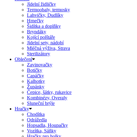
Jídelní židličky
Termoobaly, termosky
Lahvičky, Dudlíky
Hrnečky
Šidítka a doplňky
Bryndáky
Kojící polštáře
Jídelní sety, nádobí
Mléčná výživa, Strava
Sterilizátory
Oblečení
Zavinovačky
Botičky
Capáčky
Kalhotky
Župánky
Čepice, šátky, rukavice
Kombinézy, Overaly
Sluneční brýle
Hračky
Chodítka
Odrážedla
Hopsadla, Houpačky
Vozítka, Sáňky
Hračky pro holky