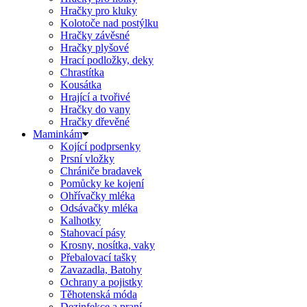
Hračky pro kluky
Kolotoče nad postýlku
Hračky závěsné
Hračky plyšové
Hrací podložky, deky
Chrastítka
Kousátka
Hrající a tvořivé
Hračky do vany
Hračky dřevěné
Maminkám
Kojící podprsenky
Prsní vložky
Chrániče bradavek
Pomůcky ke kojení
Ohřívačky mléka
Odsávačky mléka
Kalhotky
Stahovací pásy
Krosny, nosítka, vaky
Přebalovací tašky
Zavazadla, Batohy
Ochrany a pojistky
Těhotenská móda
Dezinfekce a praní