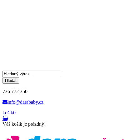
Hledat
736 772 350
info@darababy.cz
košík
0
Váš košík je prázdný!