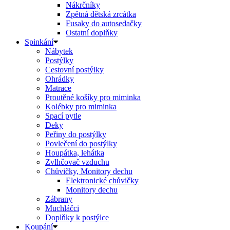
Nákrčníky
Zpětná dětská zrcátka
Fusaky do autosedačky
Ostatní doplňky
Spinkání
Nábytek
Postýlky
Cestovní postýlky
Ohrádky
Matrace
Proutěné košíky pro miminka
Kolébky pro miminka
Spací pytle
Deky
Peřiny do postýlky
Povlečení do postýlky
Houpátka, lehátka
Zvlhčovač vzduchu
Chůvičky, Monitory dechu
Elektronické chůvičky
Monitory dechu
Zábrany
Muchláčci
Doplňky k postýlce
Koupání