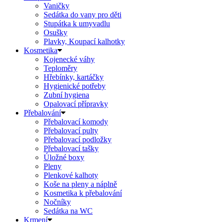
Vaničky
Sedátka do vany pro děti
Stupátka k umyvadlu
Osušky
Plavky, Koupací kalhotky
Kosmetika
Kojenecké váhy
Teploměry
Hřebínky, kartáčky
Hygienické potřeby
Zubní hygiena
Opalovací přípravky
Přebalování
Přebalovací komody
Přebalovací pulty
Přebalovací podložky
Přebalovací tašky
Úložné boxy
Pleny
Plenkové kalhoty
Koše na pleny a náplně
Kosmetika k přebalování
Nočníky
Sedátka na WC
Krmení