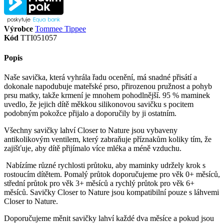
Výrobce
Tommee Tippee
Kód
TTI051057
Popis
Naše savička, která vyhrála řadu ocenění, má snadné přisátí a
dokonale napodubuje mateřské prso, přirozenou pružnost a pohyb
prsu matky, takže krmení je mnohem pohodlnější. 95 % maminek
uvedlo, že jejich dítě měkkou silikonovou savičku s pocitem
podobným pokožce přijalo a doporučily by ji ostatním.
Všechny savičky lahví Closer to Nature jsou vybaveny
antikolikovým ventilem, který zabraňuje příznakům koliky tím, že
zajišťuje, aby dítě přijímalo více mléka a méně vzduchu.
Nabízíme různé rychlosti průtoku, aby maminky udržely krok s
rostoucím dítětem. Pomalý průtok doporučujeme pro věk 0+ měsíců,
střední průtok pro věk 3+ měsíců a rychlý průtok pro věk 6+
měsíců. Savičky Closer to Nature jsou kompatibilní pouze s láhvemi
Closer to Nature.
Doporučujeme měnit savičky lahví každé dva měsíce a pokud jsou