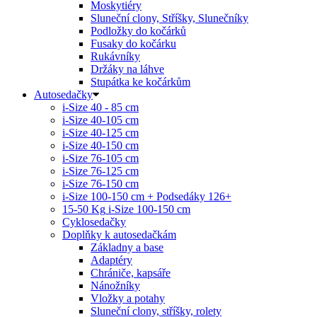
Moskytiéry
Sluneční clony, Stříšky, Slunečníky
Podložky do kočárků
Fusaky do kočárku
Rukávníky
Držáky na láhve
Stupátka ke kočárkům
Autosedačky
i-Size 40 - 85 cm
i-Size 40-105 cm
i-Size 40-125 cm
i-Size 40-150 cm
i-Size 76-105 cm
i-Size 76-125 cm
i-Size 76-150 cm
i-Size 100-150 cm + Podsedáky 126+
15-50 Kg
i-Size 100-150 cm
Cyklosedačky
Doplňky k autosedačkám
Základny a base
Adaptéry
Chrániče, kapsáře
Nánožníky
Vložky a potahy
Sluneční clony, stříšky, rolety