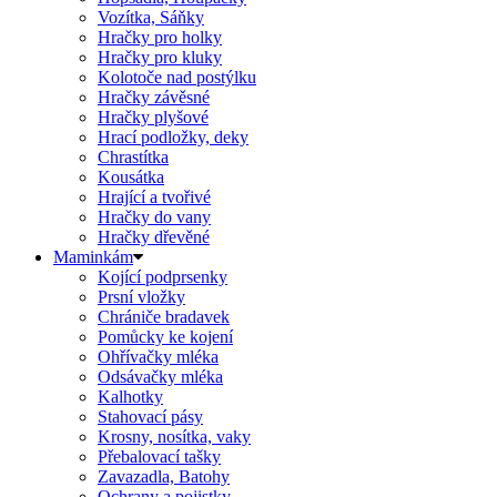
Vozítka, Sáňky
Hračky pro holky
Hračky pro kluky
Kolotoče nad postýlku
Hračky závěsné
Hračky plyšové
Hrací podložky, deky
Chrastítka
Kousátka
Hrající a tvořivé
Hračky do vany
Hračky dřevěné
Maminkám
Kojící podprsenky
Prsní vložky
Chrániče bradavek
Pomůcky ke kojení
Ohřívačky mléka
Odsávačky mléka
Kalhotky
Stahovací pásy
Krosny, nosítka, vaky
Přebalovací tašky
Zavazadla, Batohy
Ochrany a pojistky