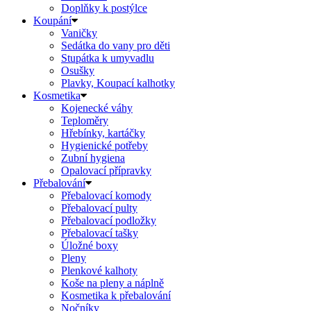
Doplňky k postýlce
Koupání
Vaničky
Sedátka do vany pro děti
Stupátka k umyvadlu
Osušky
Plavky, Koupací kalhotky
Kosmetika
Kojenecké váhy
Teploměry
Hřebínky, kartáčky
Hygienické potřeby
Zubní hygiena
Opalovací přípravky
Přebalování
Přebalovací komody
Přebalovací pulty
Přebalovací podložky
Přebalovací tašky
Úložné boxy
Pleny
Plenkové kalhoty
Koše na pleny a náplně
Kosmetika k přebalování
Nočníky