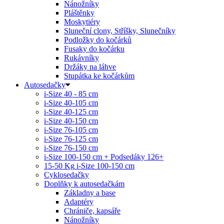
Nánožníky
Pláštěnky
Moskytiéry
Sluneční clony, Stříšky, Slunečníky
Podložky do kočárků
Fusaky do kočárku
Rukávníky
Držáky na láhve
Stupátka ke kočárkům
Autosedačky
i-Size 40 - 85 cm
i-Size 40-105 cm
i-Size 40-125 cm
i-Size 40-150 cm
i-Size 76-105 cm
i-Size 76-125 cm
i-Size 76-150 cm
i-Size 100-150 cm + Podsedáky 126+
15-50 Kg
i-Size 100-150 cm
Cyklosedačky
Doplňky k autosedačkám
Základny a base
Adaptéry
Chrániče, kapsáře
Nánožníky