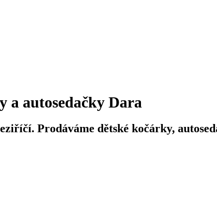
y a autosedačky Dara
iříčí. Prodáváme dětské kočárky, autosedač