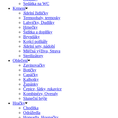
Sedátka na WC
Krmení
Jídelní židličky
Termoobaly, termosky
Lahvičky, Dudlíky
Hrnečky
Šidítka a doplňky
Bryndáky
Kojící polštáře
Jídelní sety, nádobí
Mléčná výživa, Strava
Sterilizátory
Oblečení
Zavinovačky
Botičky
Capáčky
Kalhotky
Župánky
Čepice, šátky, rukavice
Kombinézy, Overaly
Sluneční brýle
Hračky
Chodítka
Odrážedla
Hopsadla, Houpačky