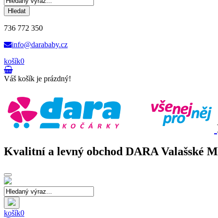
Hledat
736 772 350
info@darababy.cz
košík
0
Váš košík je prázdný!
Kvalitní a levný obchod DARA Valašské Mez
Toggle
navigation
košík
0