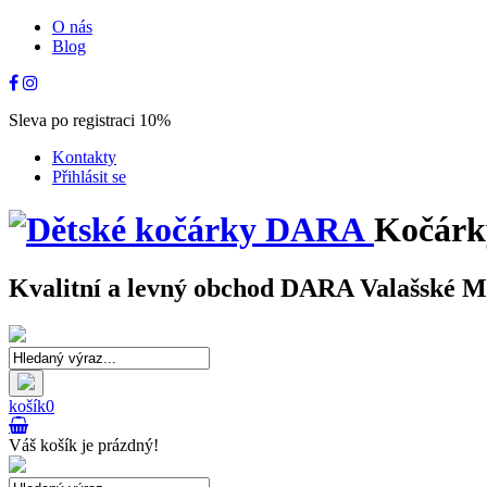
O nás
Blog
Sleva po registraci 10%
Kontakty
Přihlásit se
Kočárk
Kvalitní a levný obchod DARA Valašské Mez
košík
0
Váš košík je prázdný!