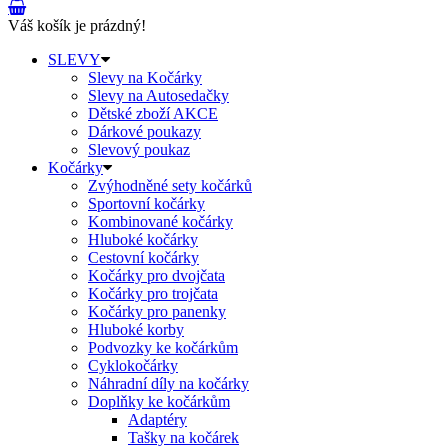
Váš košík je prázdný!
SLEVY
Slevy na Kočárky
Slevy na Autosedačky
Dětské zboží AKCE
Dárkové poukazy
Slevový poukaz
Kočárky
Zvýhodněné sety kočárků
Sportovní kočárky
Kombinované kočárky
Hluboké kočárky
Cestovní kočárky
Kočárky pro dvojčata
Kočárky pro trojčata
Kočárky pro panenky
Hluboké korby
Podvozky ke kočárkům
Cyklokočárky
Náhradní díly na kočárky
Doplňky ke kočárkům
Adaptéry
Tašky na kočárek