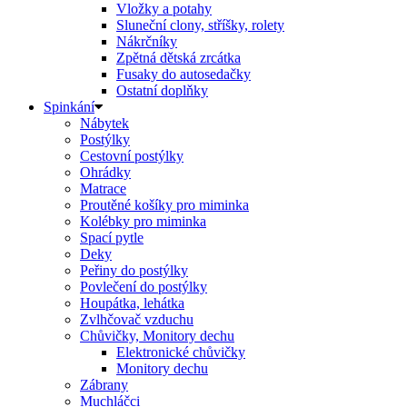
Vložky a potahy
Sluneční clony, stříšky, rolety
Nákrčníky
Zpětná dětská zrcátka
Fusaky do autosedačky
Ostatní doplňky
Spinkání
Nábytek
Postýlky
Cestovní postýlky
Ohrádky
Matrace
Proutěné košíky pro miminka
Kolébky pro miminka
Spací pytle
Deky
Peřiny do postýlky
Povlečení do postýlky
Houpátka, lehátka
Zvlhčovač vzduchu
Chůvičky, Monitory dechu
Elektronické chůvičky
Monitory dechu
Zábrany
Muchláčci