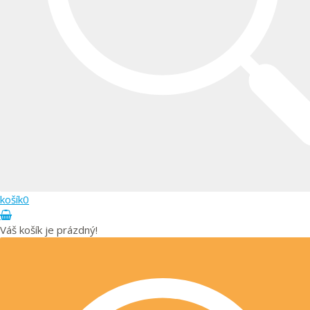
KVALITNÍ A LEVNÝ OBCHOD DARA VALAŠS
K
košík
0
Váš košík je prázdný!