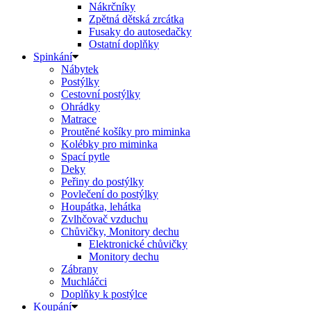
Nákrčníky
Zpětná dětská zrcátka
Fusaky do autosedačky
Ostatní doplňky
Spinkání
Nábytek
Postýlky
Cestovní postýlky
Ohrádky
Matrace
Proutěné košíky pro miminka
Kolébky pro miminka
Spací pytle
Deky
Peřiny do postýlky
Povlečení do postýlky
Houpátka, lehátka
Zvlhčovač vzduchu
Chůvičky, Monitory dechu
Elektronické chůvičky
Monitory dechu
Zábrany
Muchláčci
Doplňky k postýlce
Koupání