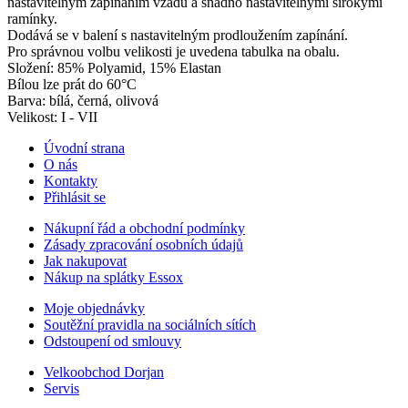
nastavitelným zapínáním vzadu a snadno nastavitelnými širokými
ramínky.
Dodává se v balení s nastavitelným prodloužením zapínání.
Pro správnou volbu velikosti je uvedena tabulka na obalu.
Složení: 85% Polyamid, 15% Elastan
Bílou lze prát do 60°C
Barva: bílá, černá, olivová
Velikost: I - VII
Úvodní strana
O nás
Kontakty
Přihlásit se
Nákupní řád a obchodní podmínky
Zásady zpracování osobních údajů
Jak nakupovat
Nákup na splátky Essox
Moje objednávky
Soutěžní pravidla na sociálních sítích
Odstoupení od smlouvy
Velkoobchod Dorjan
Servis