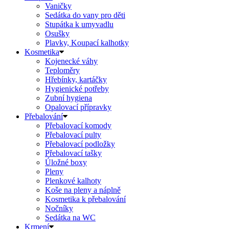
Vaničky
Sedátka do vany pro děti
Stupátka k umyvadlu
Osušky
Plavky, Koupací kalhotky
Kosmetika
Kojenecké váhy
Teploměry
Hřebínky, kartáčky
Hygienické potřeby
Zubní hygiena
Opalovací přípravky
Přebalování
Přebalovací komody
Přebalovací pulty
Přebalovací podložky
Přebalovací tašky
Úložné boxy
Pleny
Plenkové kalhoty
Koše na pleny a náplně
Kosmetika k přebalování
Nočníky
Sedátka na WC
Krmení