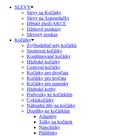
SLEVY
Slevy na Kočárky
Slevy na Autosedačky
Dětské zboží AKCE
Dárkové poukazy
Slevový poukaz
Kočárky
Zvýhodněné sety kočárků
Sportovní kočárky
Kombinované kočárky
Hluboké kočárky
Cestovní kočárky
Kočárky pro dvojčata
Kočárky pro trojčata
Kočárky pro panenky
Hluboké korby
Podvozky ke kočárkům
Cyklokočárky
Náhradní díly na kočárky
Doplňky ke kočárkům
Adaptéry
Tašky na kočárek
Nánožníky
Pláštěnky