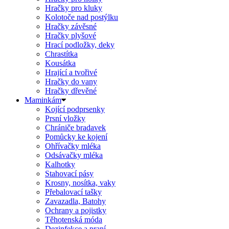
Hračky pro kluky
Kolotoče nad postýlku
Hračky závěsné
Hračky plyšové
Hrací podložky, deky
Chrastítka
Kousátka
Hrající a tvořivé
Hračky do vany
Hračky dřevěné
Maminkám
Kojící podprsenky
Prsní vložky
Chrániče bradavek
Pomůcky ke kojení
Ohřívačky mléka
Odsávačky mléka
Kalhotky
Stahovací pásy
Krosny, nosítka, vaky
Přebalovací tašky
Zavazadla, Batohy
Ochrany a pojistky
Těhotenská móda
Dezinfekce a praní