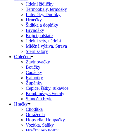
Jídelní židličky
Termoobaly, termosky
Lahvičky, Dudlíky
Hrnečky
Šidítka a doplňky
Bryndáky
Kojící polštáře
Jídelní sety, nádobí
Mléčná výživa, Strava
Sterilizátory
Oblečení
Zavinovačky
Botičky
Capáčky
Kalhotky
Župánky
Čepice, šátky, rukavice
Kombinézy, Overaly
Sluneční brýle
Hračky
Chodítka
Odrážedla
Hopsadla, Houpačky
Vozítka, Sáňky
Hračky pro holky