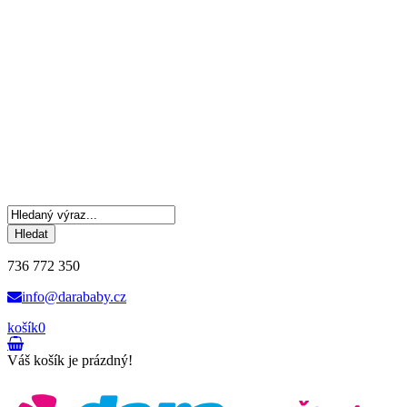
Hledat
736 772 350
info@darababy.cz
košík
0
Váš košík je prázdný!