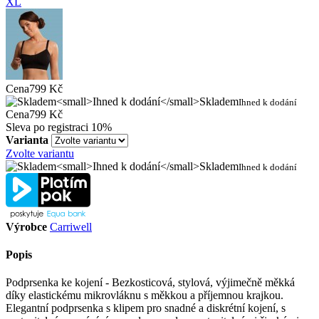
XL
Cena
799 Kč
Skladem
Ihned k dodání
Cena
799 Kč
Sleva po registraci
10%
Varianta
Zvolte variantu
Skladem
Ihned k dodání
Výrobce
Carriwell
Popis
Podprsenka ke kojení - Bezkosticová, stylová, výjimečně měkká
díky elastickému mikrovláknu s měkkou a příjemnou krajkou.
Elegantní podprsenka s klipem pro snadné a diskrétní kojení, s