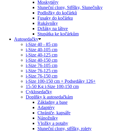
Moskytiéry
Sluneční clony, Stříšky, Slunečníky
Podložky do kočárků
Fusaky do kočárku
Rukávníky
Držáky na láhve
Stupátka ke kočárkům
Autosedačky
i-Size 40 - 85 cm
i-Size 40-105 cm
i-Size 40-125 cm
i-Size 40-150 cm
i-Size 76-105 cm
i-Size 76-125 cm
i-Size 76-150 cm
i-Size 100-150 cm + Podsedáky 126+
15-50 Kg
i-Size 100-150 cm
Cyklosedačky
Doplňky k autosedačkám
Základny a base
Adaptéry
Chrániče, kapsáře
Nánožníky
Vložky a potahy
Sluneční clony, stříšky, rolety