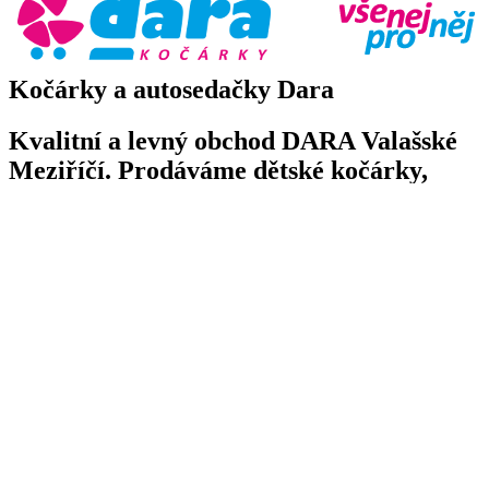
Kočárky a autosedačky Dara
Kvalitní a levný obchod DARA Valašské
Meziříčí. Prodáváme dětské kočárky,
autosedačky, postýlky a další.
Toggle
navigation