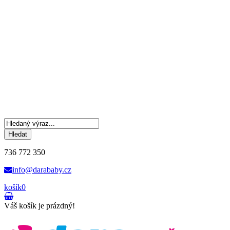
Hledat
736 772 350
info@darababy.cz
košík
0
Váš košík je prázdný!