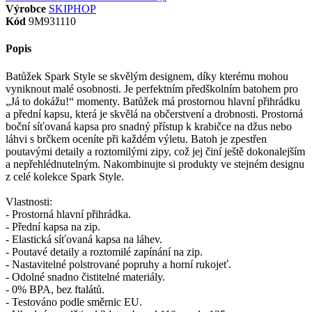
Výrobce
SKIPHOP
Kód
9M931110
Popis
Batůžek Spark Style se skvělým designem, díky kterému mohou
vyniknout malé osobnosti. Je perfektním předškolním batohem pro
„Já to dokážu!“ momenty. Batůžek má prostornou hlavní přihrádku
a přední kapsu, která je skvělá na občerstvení a drobnosti. Prostorná
boční síťovaná kapsa pro snadný přístup k krabičce na džus nebo
láhvi s brčkem oceníte při každém výletu. Batoh je zpestřen
poutavými detaily a roztomilými zipy, což jej činí ještě dokonalejším
a nepřehlédnutelným. Nakombinujte si produkty ve stejném designu
z celé kolekce Spark Style.
Vlastnosti:
- Prostorná hlavní přihrádka.
- Přední kapsa na zip.
- Elastická síťovaná kapsa na láhev.
- Poutavé detaily a roztomilé zapínání na zip.
- Nastavitelné polstrované popruhy a horní rukojeť.
- Odolné snadno čistitelné materiály.
- 0% BPA, bez ftalátů.
- Testováno podle směrnic EU.