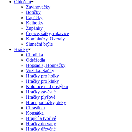
Oblečení
Zavinovačky
Botičky
Capáčky
Kalhotky
Župánky
Čepice, šátky, rukavice
Kombinézy, Overaly
Sluneční brýle
Hračky
Chodítka
Odrážedla
Hopsadla, Houpačky
Vozítka, Sáňky
Hračky pro holky
Hračky pro kluky
Kolotoče nad postýlku
Hračky závěsné
Hračky plyšové
Hrací podložky, deky
Chrastítka
Kousátka
Hrající a tvořivé
Hračky do vany
Hračky dřevěné