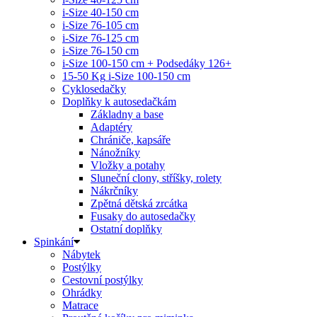
i-Size 40-150 cm
i-Size 76-105 cm
i-Size 76-125 cm
i-Size 76-150 cm
i-Size 100-150 cm + Podsedáky 126+
15-50 Kg
i-Size 100-150 cm
Cyklosedačky
Doplňky k autosedačkám
Základny a base
Adaptéry
Chrániče, kapsáře
Nánožníky
Vložky a potahy
Sluneční clony, stříšky, rolety
Nákrčníky
Zpětná dětská zrcátka
Fusaky do autosedačky
Ostatní doplňky
Spinkání
Nábytek
Postýlky
Cestovní postýlky
Ohrádky
Matrace