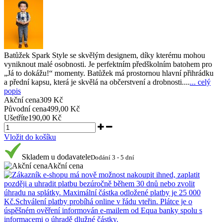
Batůžek Spark Style se skvělým designem, díky kterému mohou
vyniknout malé osobnosti. Je perfektním předškolním batohem pro
„Já to dokážu!“ momenty. Batůžek má prostornou hlavní přihrádku
a přední kapsu, která je skvělá na občerstvení a drobnosti....
... celý
popis
Akční cena
309 Kč
Původní cena
499,00 Kč
Ušetříte
190,00 Kč
Vložit do košíku
Skladem u dodavatele
Dodání 3 - 5 dní
Akční cena