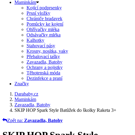
Maminkám
Kojící podprsenky
Prsní vložky
Chrániče bradavek
Pomůcky ke kojení
Ohřívačky mléka
Odsávačky mléka
Kalhotky
Stahovací pásy
Krosny, nosítka, vaky
Přebalovací tašky
Zavazadla, Batohy
Ochrany a pojistky
Těhotenská móda
Dezinfekce a praní
Značky
Darababy.cz
Maminkám
Zavazadla, Batohy
SKIP HOP Spark Style Batůžek do školky Raketa 3+
Zpět na:
Zavazadla, Batohy
SKIP HOP Spark Style