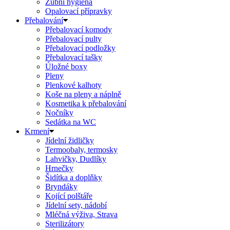
Zubní hygiena
Opalovací přípravky
Přebalování
Přebalovací komody
Přebalovací pulty
Přebalovací podložky
Přebalovací tašky
Úložné boxy
Pleny
Plenkové kalhoty
Koše na pleny a náplně
Kosmetika k přebalování
Nočníky
Sedátka na WC
Krmení
Jídelní židličky
Termoobaly, termosky
Lahvičky, Dudlíky
Hrnečky
Šidítka a doplňky
Bryndáky
Kojící polštáře
Jídelní sety, nádobí
Mléčná výživa, Strava
Sterilizátory