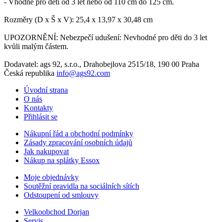
- Vhodné pro děti od 3 let nebo od 110 cm do 125 cm.
Rozměry (D x Š x V): 25,4 x 13,97 x 30,48 cm
UPOZORNĚNÍ: Nebezpečí udušení: Nevhodné pro děti do 3 let
kvůli malým částem.
Dodavatel: ags 92, s.r.o., Drahobejlova 2515/18, 190 00 Praha
Česká republika
info@ags92.com
Úvodní strana
O nás
Kontakty
Přihlásit se
Nákupní řád a obchodní podmínky
Zásady zpracování osobních údajů
Jak nakupovat
Nákup na splátky Essox
Moje objednávky
Soutěžní pravidla na sociálních sítích
Odstoupení od smlouvy
Velkoobchod Dorjan
Servis