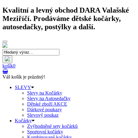
Kvalitní a levný obchod DARA Valašské
Meziříčí. Prodáváme dětské kočárky,
autosedačky, postýlky a další.
Toggle
navigation
košík
0
Váš košík je prázdný!
SLEVY
Slevy na Kočárky
Slevy na Autosedačky
Dětské zboží AKCE
Dárkové poukazy
Slevový poukaz
Kočárky
Zvýhodněné sety kočárků
Sportovní kočárky
Kombinované kočárky