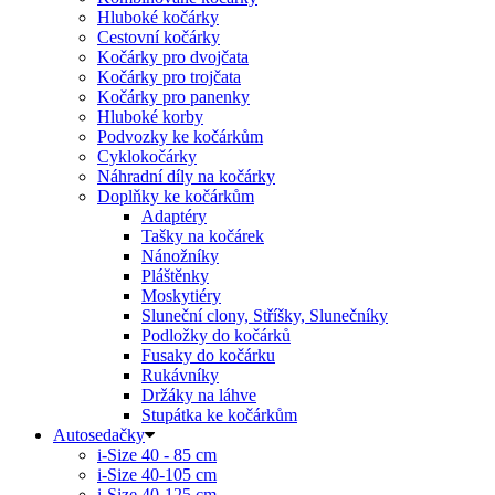
Hluboké kočárky
Cestovní kočárky
Kočárky pro dvojčata
Kočárky pro trojčata
Kočárky pro panenky
Hluboké korby
Podvozky ke kočárkům
Cyklokočárky
Náhradní díly na kočárky
Doplňky ke kočárkům
Adaptéry
Tašky na kočárek
Nánožníky
Pláštěnky
Moskytiéry
Sluneční clony, Stříšky, Slunečníky
Podložky do kočárků
Fusaky do kočárku
Rukávníky
Držáky na láhve
Stupátka ke kočárkům
Autosedačky
i-Size 40 - 85 cm
i-Size 40-105 cm
i-Size 40-125 cm