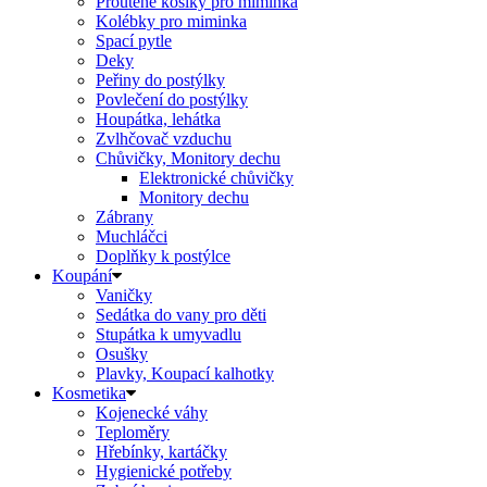
Proutěné košíky pro miminka
Kolébky pro miminka
Spací pytle
Deky
Peřiny do postýlky
Povlečení do postýlky
Houpátka, lehátka
Zvlhčovač vzduchu
Chůvičky, Monitory dechu
Elektronické chůvičky
Monitory dechu
Zábrany
Muchláčci
Doplňky k postýlce
Koupání
Vaničky
Sedátka do vany pro děti
Stupátka k umyvadlu
Osušky
Plavky, Koupací kalhotky
Kosmetika
Kojenecké váhy
Teploměry
Hřebínky, kartáčky
Hygienické potřeby