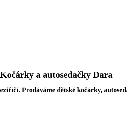
Kočárky a autosedačky Dara
iříčí. Prodáváme dětské kočárky, autosedač