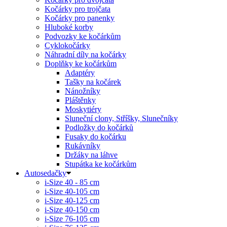
Kočárky pro trojčata
Kočárky pro panenky
Hluboké korby
Podvozky ke kočárkům
Cyklokočárky
Náhradní díly na kočárky
Doplňky ke kočárkům
Adaptéry
Tašky na kočárek
Nánožníky
Pláštěnky
Moskytiéry
Sluneční clony, Stříšky, Slunečníky
Podložky do kočárků
Fusaky do kočárku
Rukávníky
Držáky na láhve
Stupátka ke kočárkům
Autosedačky
i-Size 40 - 85 cm
i-Size 40-105 cm
i-Size 40-125 cm
i-Size 40-150 cm
i-Size 76-105 cm