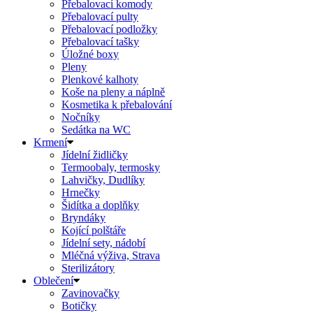
Přebalovací komody
Přebalovací pulty
Přebalovací podložky
Přebalovací tašky
Úložné boxy
Pleny
Plenkové kalhoty
Koše na pleny a náplně
Kosmetika k přebalování
Nočníky
Sedátka na WC
Krmení
Jídelní židličky
Termoobaly, termosky
Lahvičky, Dudlíky
Hrnečky
Šidítka a doplňky
Bryndáky
Kojící polštáře
Jídelní sety, nádobí
Mléčná výživa, Strava
Sterilizátory
Oblečení
Zavinovačky
Botičky