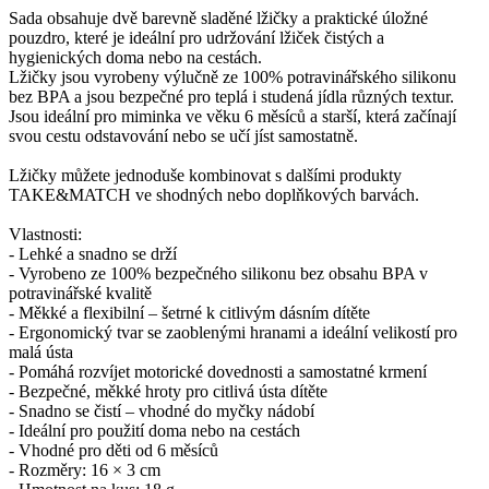
Sada obsahuje dvě barevně sladěné lžičky a praktické úložné
pouzdro, které je ideální pro udržování lžiček čistých a
hygienických doma nebo na cestách.
Lžičky jsou vyrobeny výlučně ze 100% potravinářského silikonu
bez BPA a jsou bezpečné pro teplá i studená jídla různých textur.
Jsou ideální pro miminka ve věku 6 měsíců a starší, která začínají
svou cestu odstavování nebo se učí jíst samostatně.
Lžičky můžete jednoduše kombinovat s dalšími produkty
TAKE&MATCH ve shodných nebo doplňkových barvách.
Vlastnosti:
- Lehké a snadno se drží
- Vyrobeno ze 100% bezpečného silikonu bez obsahu BPA v
potravinářské kvalitě
- Měkké a flexibilní – šetrné k citlivým dásním dítěte
- Ergonomický tvar se zaoblenými hranami a ideální velikostí pro
malá ústa
- Pomáhá rozvíjet motorické dovednosti a samostatné krmení
- Bezpečné, měkké hroty pro citlivá ústa dítěte
- Snadno se čistí – vhodné do myčky nádobí
- Ideální pro použití doma nebo na cestách
- Vhodné pro děti od 6 měsíců
- Rozměry: 16 × 3 cm