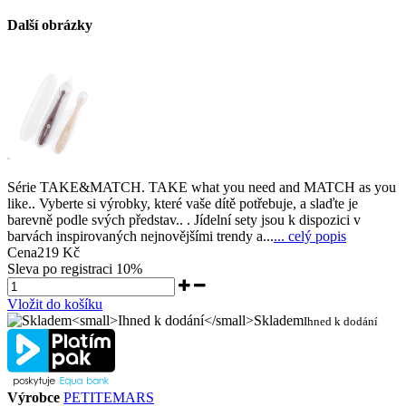
Další obrázky
Série TAKE&MATCH. TAKE what you need and MATCH as you
like.. Vyberte si výrobky, které vaše dítě potřebuje, a slaďte je
barevně podle svých představ.. . Jídelní sety jsou k dispozici v
barvách inspirovaných nejnovějšími trendy a...
... celý popis
Cena
219 Kč
Sleva po registraci
10%
Vložit do košíku
Skladem
Ihned k dodání
Výrobce
PETITEMARS