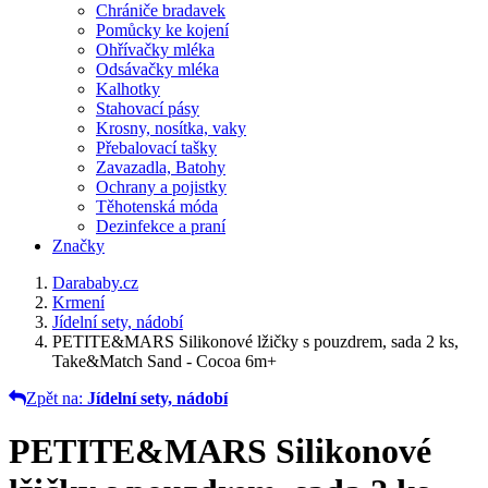
Chrániče bradavek
Pomůcky ke kojení
Ohřívačky mléka
Odsávačky mléka
Kalhotky
Stahovací pásy
Krosny, nosítka, vaky
Přebalovací tašky
Zavazadla, Batohy
Ochrany a pojistky
Těhotenská móda
Dezinfekce a praní
Značky
Darababy.cz
Krmení
Jídelní sety, nádobí
PETITE&MARS Silikonové lžičky s pouzdrem, sada 2 ks,
Take&Match Sand - Cocoa 6m+
Zpět na:
Jídelní sety, nádobí
PETITE&MARS Silikonové