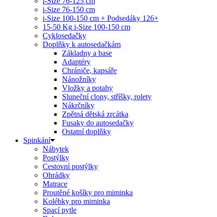
i-Size 76-125 cm
i-Size 76-150 cm
i-Size 100-150 cm + Podsedáky 126+
15-50 Kg
i-Size 100-150 cm
Cyklosedačky
Doplňky k autosedačkám
Základny a base
Adaptéry
Chrániče, kapsáře
Nánožníky
Vložky a potahy
Sluneční clony, stříšky, rolety
Nákrčníky
Zpětná dětská zrcátka
Fusaky do autosedačky
Ostatní doplňky
Spinkání
Nábytek
Postýlky
Cestovní postýlky
Ohrádky
Matrace
Proutěné košíky pro miminka
Kolébky pro miminka
Spací pytle