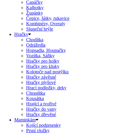
Capáčky
Kalhotky
Župánky
Čepice, šátky, rukavice
Kombinézy, Overaly
Sluneční brýle
Hračky
Chodítka
Odrážedla
Hopsadla, Houpačky
Vozítka, Sáňky
Hračky pro holky
Hračky pro kluky
Kolotoče nad postýlku
Hračky závěsné
Hračky plyšové
Hrací podložky, deky
Chrastítka
Kousátka
Hrající a tvořivé
Hračky do vany
Hračky dřevěné
Maminkám
Kojící podprsenky
Prsní vložky