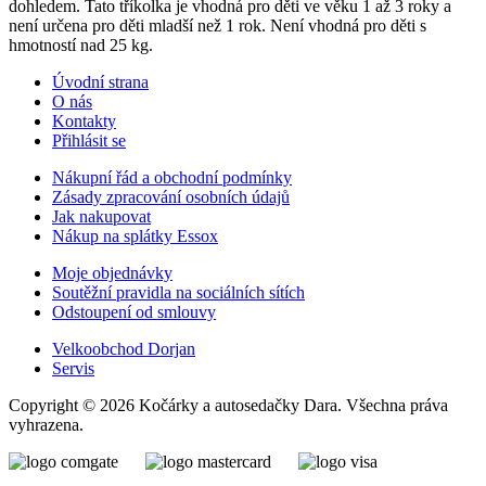
dohledem. Tato tříkolka je vhodná pro děti ve věku 1 až 3 roky a
není určena pro děti mladší než 1 rok. Není vhodná pro děti s
hmotností nad 25 kg.
Úvodní strana
O nás
Kontakty
Přihlásit se
Nákupní řád a obchodní podmínky
Zásady zpracování osobních údajů
Jak nakupovat
Nákup na splátky Essox
Moje objednávky
Soutěžní pravidla na sociálních sítích
Odstoupení od smlouvy
Velkoobchod Dorjan
Servis
Copyright © 2026 Kočárky a autosedačky Dara. Všechna práva
vyhrazena.