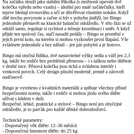
Na začátku slouží jako stabilní tříkolka (s možností upevnit dvě
kolečka vpředu nebo vzadu) – ideální pro malé začátečníky, kteří
teprve hledají rovnováhu a učí se důvěřovat vlastním nohám. Když
dítě trochu povyroste a začne si být v pohybu jistější, lze Bingo
jednoduše přestavět na klasické balanční odrážedlo. V této fázi se už
odráží samo, reguluje si rychlost a trénuje koordinaci i směr. A když
přijde ten správný čas, stačí nasadit pedály – Bingo se promění v
jejich první kolo, na kterém si mohou vyzkoušet první šlapání. Vše
zvládnete jednoduše a bez nářadí – jen pár pohybů a je hotovo.
Bingo má otočná řídítka, dvě nastavitelné výšky sedla a váží jen 2,3
kg, takže ho rodiče bez problémů přenesou – i s taškou nebo dítětem
v druhé ruce. Pěnová kolečka jsou tichá a zvládnou interiér i
venkovní povrch. Celý design působí moderně, jemně a zároveň
nadčasově.
Bingo je vyrobeno z kvalitních materiálů a splňuje všechny přísné
bezpečnostní normy, takže i rodiče si mohou jízdu svého dítěte
užívat s klidem v duši.
Bezpečné, lehké, praktické a stylové – Bingo není jen obyčejné
odrážedlo, je to parťák pro každé dětské dobrodružství.
Technické parametry:
- Doporučený věk dítěte: 12–36 měsíců
- Doporučená hmotnost dítěte: do 25 kg