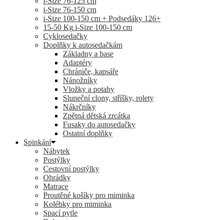
i-Size 76-125 cm
i-Size 76-150 cm
i-Size 100-150 cm + Podsedáky 126+
15-50 Kg
i-Size 100-150 cm
Cyklosedačky
Doplňky k autosedačkám
Základny a base
Adaptéry
Chrániče, kapsáře
Nánožníky
Vložky a potahy
Sluneční clony, stříšky, rolety
Nákrčníky
Zpětná dětská zrcátka
Fusaky do autosedačky
Ostatní doplňky
Spinkání
Nábytek
Postýlky
Cestovní postýlky
Ohrádky
Matrace
Proutěné košíky pro miminka
Kolébky pro miminka
Spací pytle