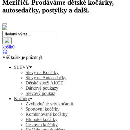
Meziříčí. Prodáváme dětské kočárky,
autosedačky, postýlky a další.
Toggle
navigation
košík
0
Váš košík je prázdný!
SLEVY
Slevy na Kočárky
Slevy na Autosedačky
Dětské zboží AKCE
Dárkové poukazy
Slevový poukaz
Kočárky
Zvýhodněné sety kočárků
Sportovní kočárky
Kombinované kočárky
Hluboké kočárky
Cestovní kočárky
Kočárky pro dvojčata