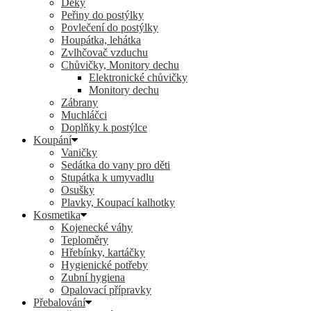
Deky
Peřiny do postýlky
Povlečení do postýlky
Houpátka, lehátka
Zvlhčovač vzduchu
Chůvičky, Monitory dechu
Elektronické chůvičky
Monitory dechu
Zábrany
Muchláčci
Doplňky k postýlce
Koupání
Vaničky
Sedátka do vany pro děti
Stupátka k umyvadlu
Osušky
Plavky, Koupací kalhotky
Kosmetika
Kojenecké váhy
Teploměry
Hřebínky, kartáčky
Hygienické potřeby
Zubní hygiena
Opalovací přípravky
Přebalování