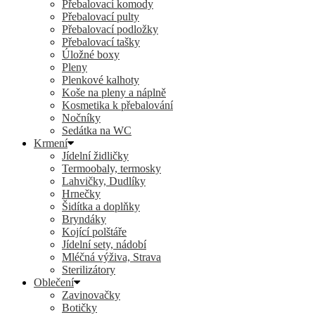
Přebalovací komody
Přebalovací pulty
Přebalovací podložky
Přebalovací tašky
Úložné boxy
Pleny
Plenkové kalhoty
Koše na pleny a náplně
Kosmetika k přebalování
Nočníky
Sedátka na WC
Krmení
Jídelní židličky
Termoobaly, termosky
Lahvičky, Dudlíky
Hrnečky
Šidítka a doplňky
Bryndáky
Kojící polštáře
Jídelní sety, nádobí
Mléčná výživa, Strava
Sterilizátory
Oblečení
Zavinovačky
Botičky