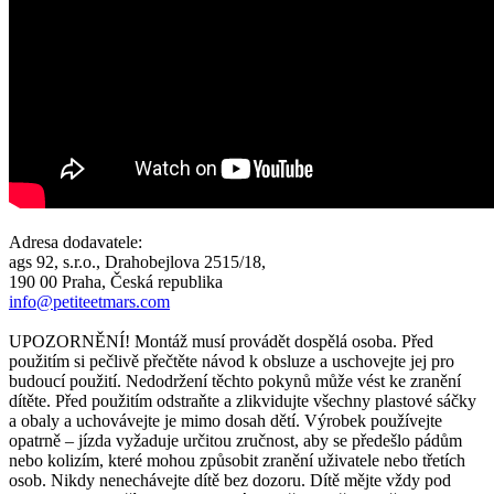
Adresa dodavatele:
ags 92, s.r.o., Drahobejlova 2515/18,
190 00 Praha, Česká republika
info@petiteetmars.com
UPOZORNĚNÍ! Montáž musí provádět dospělá osoba. Před
použitím si pečlivě přečtěte návod k obsluze a uschovejte jej pro
budoucí použití. Nedodržení těchto pokynů může vést ke zranění
dítěte. Před použitím odstraňte a zlikvidujte všechny plastové sáčky
a obaly a uchovávejte je mimo dosah dětí. Výrobek používejte
opatrně – jízda vyžaduje určitou zručnost, aby se předešlo pádům
nebo kolizím, které mohou způsobit zranění uživatele nebo třetích
osob. Nikdy nenechávejte dítě bez dozoru. Dítě mějte vždy pod