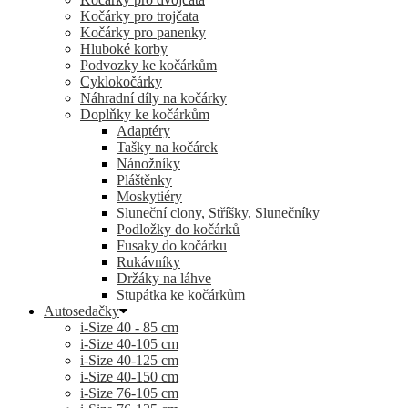
Kočárky pro trojčata
Kočárky pro panenky
Hluboké korby
Podvozky ke kočárkům
Cyklokočárky
Náhradní díly na kočárky
Doplňky ke kočárkům
Adaptéry
Tašky na kočárek
Nánožníky
Pláštěnky
Moskytiéry
Sluneční clony, Stříšky, Slunečníky
Podložky do kočárků
Fusaky do kočárku
Rukávníky
Držáky na láhve
Stupátka ke kočárkům
Autosedačky
i-Size 40 - 85 cm
i-Size 40-105 cm
i-Size 40-125 cm
i-Size 40-150 cm
i-Size 76-105 cm