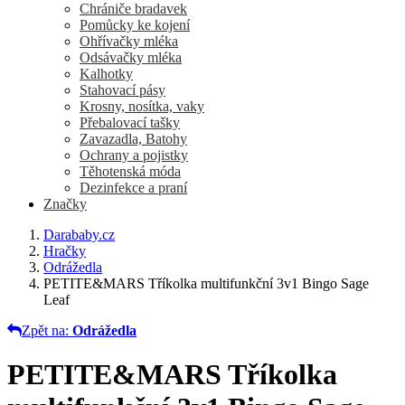
Chrániče bradavek
Pomůcky ke kojení
Ohřívačky mléka
Odsávačky mléka
Kalhotky
Stahovací pásy
Krosny, nosítka, vaky
Přebalovací tašky
Zavazadla, Batohy
Ochrany a pojistky
Těhotenská móda
Dezinfekce a praní
Značky
Darababy.cz
Hračky
Odrážedla
PETITE&MARS Tříkolka multifunkční 3v1 Bingo Sage
Leaf
Zpět na:
Odrážedla
PETITE&MARS Tříkolka