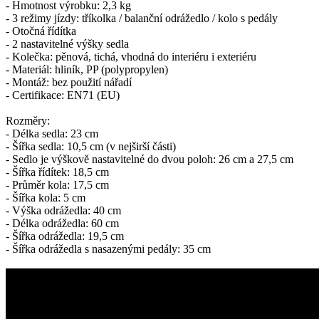
- Hmotnost výrobku: 2,3 kg
- 3 režimy jízdy: tříkolka / balanční odrážedlo / kolo s pedály
- Otočná řídítka
- 2 nastavitelné výšky sedla
- Kolečka: pěnová, tichá, vhodná do interiéru i exteriéru
- Materiál: hliník, PP (polypropylen)
- Montáž: bez použití nářadí
- Certifikace: EN71 (EU)
Rozměry:
- Délka sedla: 23 cm
- Šířka sedla: 10,5 cm (v nejširší části)
- Sedlo je výškově nastavitelné do dvou poloh: 26 cm a 27,5 cm
- Šířka řídítek: 18,5 cm
- Průměr kola: 17,5 cm
- Šířka kola: 5 cm
- Výška odrážedla: 40 cm
- Délka odrážedla: 60 cm
- Šířka odrážedla: 19,5 cm
- Šířka odrážedla s nasazenými pedály: 35 cm