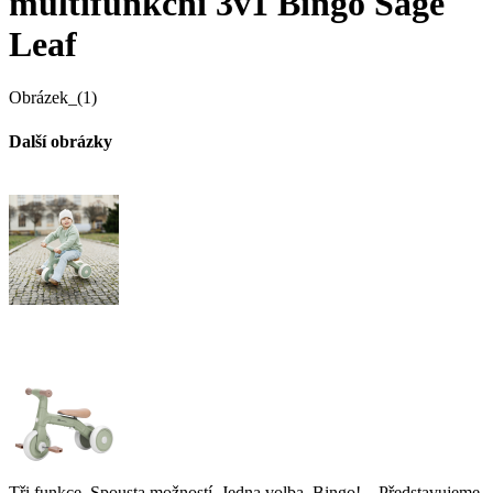
multifunkční 3v1 Bingo Sage
Leaf
Obrázek_(1)
Další obrázky
Tři funkce. Spousta možností. Jedna volba. Bingo!. . Představujeme