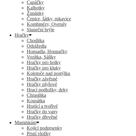
Capáčky
Kalhotky
Župánky
Čepice, šátky, rukavice
Kombinézy, Overaly
Sluneční brýle
Hračky
Chodítka
Odrážedla
Hopsadla, Houpačky
Vozítka, Sáňky
Hračky pro holky
Hračky pro kluky
Kolotoče nad postýlku
Hračky závěsné
Hračky plyšové
Hrací podložky, deky
Chrastítka
Kousátka
Hrající a tvořivé
Hračky do vany
Hračky dřevěné
Maminkám
Kojící podprsenky
Prsní vložky