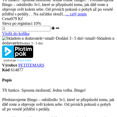
Bingo – odrážedlo 3v1, které se přizpůsobí tomu, jak dítě roste a
objevuje svět kolem sebe. Od prvních pokusů o pohyb až po veselé
ježdění s pedály.. . Na začátku slouží...
... celý popis
Cena
979 Kč
Sleva po registraci
10%
Vložit do košíku
Skladem u
dodavatele
Dodání 3 - 5 dní
Výrobce
PETITEMARS
Kód
614877
Popis
Tři funkce. Spousta možností. Jedna volba. Bingo!
Představujeme Bingo – odrážedlo 3v1, které se přizpůsobí tomu, jak
dítě roste a objevuje svět kolem sebe. Od prvních pokusů o pohyb
až po veselé ježdění s pedály.