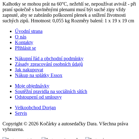
Kalhotky se mohou prát na 60°C, nežehlí se, nepoužívat aviváž - při
praní společně s bavlněnými plenami musí být suché zipy vždy
zapnuté, aby se zabránilo poškození plenek a snížení životnosti
suchých zipů. Hmotnost: 0,055 kg Rozměry balení: 1 x 19 x 19 cm
Úvodní strana
O nás
Kontakty
Přihlásit se
Nákupní řád a obchodní podmínky
Zásady zpracování osobních údajů
Jak nakupovat
Nákup na splátky Essox
Moje objednávky
Soutěžní pravidla na sociálních sítích
Odstoupení od smlouvy
Velkoobchod Dorjan
Servis
Copyright © 2026 Kočárky a autosedačky Dara. Všechna práva
vyhrazena.