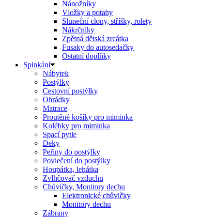
Nánožníky
Vložky a potahy
Sluneční clony, stříšky, rolety
Nákrčníky
Zpětná dětská zrcátka
Fusaky do autosedačky
Ostatní doplňky
Spinkání
Nábytek
Postýlky
Cestovní postýlky
Ohrádky
Matrace
Proutěné košíky pro miminka
Kolébky pro miminka
Spací pytle
Deky
Peřiny do postýlky
Povlečení do postýlky
Houpátka, lehátka
Zvlhčovač vzduchu
Chůvičky, Monitory dechu
Elektronické chůvičky
Monitory dechu
Zábrany