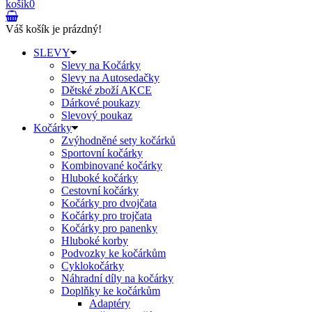
košík
0
Váš košík je prázdný!
SLEVY
Slevy na Kočárky
Slevy na Autosedačky
Dětské zboží AKCE
Dárkové poukazy
Slevový poukaz
Kočárky
Zvýhodněné sety kočárků
Sportovní kočárky
Kombinované kočárky
Hluboké kočárky
Cestovní kočárky
Kočárky pro dvojčata
Kočárky pro trojčata
Kočárky pro panenky
Hluboké korby
Podvozky ke kočárkům
Cyklokočárky
Náhradní díly na kočárky
Doplňky ke kočárkům
Adaptéry