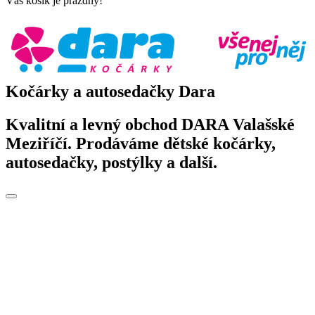
Váš košík je prázdný!
Kočárky a autosedačky Dara
Kvalitní a levný obchod DARA Valašské
Meziříčí. Prodáváme dětské kočárky,
autosedačky, postýlky a další.
Toggle
navigation