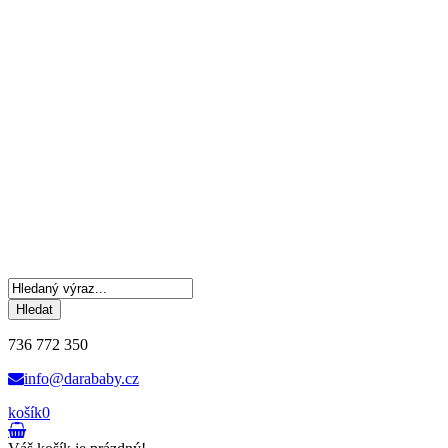
Hledat
736 772 350
info@darababy.cz
košík
0