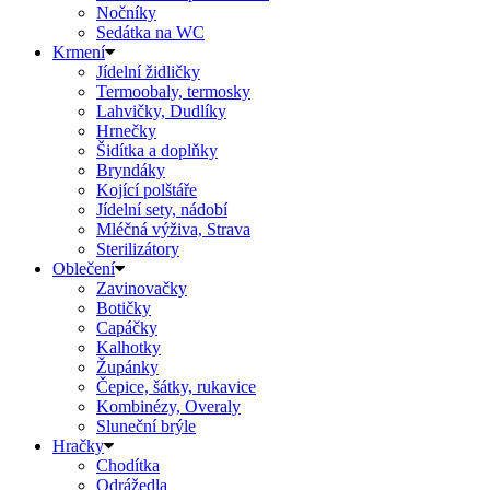
Nočníky
Sedátka na WC
Krmení
Jídelní židličky
Termoobaly, termosky
Lahvičky, Dudlíky
Hrnečky
Šidítka a doplňky
Bryndáky
Kojící polštáře
Jídelní sety, nádobí
Mléčná výživa, Strava
Sterilizátory
Oblečení
Zavinovačky
Botičky
Capáčky
Kalhotky
Župánky
Čepice, šátky, rukavice
Kombinézy, Overaly
Sluneční brýle
Hračky
Chodítka
Odrážedla