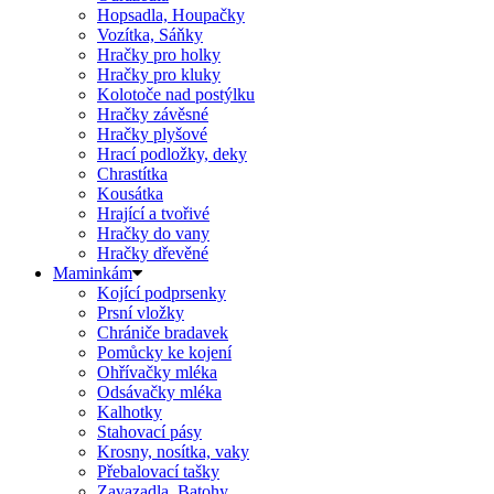
Hopsadla, Houpačky
Vozítka, Sáňky
Hračky pro holky
Hračky pro kluky
Kolotoče nad postýlku
Hračky závěsné
Hračky plyšové
Hrací podložky, deky
Chrastítka
Kousátka
Hrající a tvořivé
Hračky do vany
Hračky dřevěné
Maminkám
Kojící podprsenky
Prsní vložky
Chrániče bradavek
Pomůcky ke kojení
Ohřívačky mléka
Odsávačky mléka
Kalhotky
Stahovací pásy
Krosny, nosítka, vaky
Přebalovací tašky
Zavazadla, Batohy