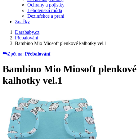
Ochrany a pojistky
Těhotenská móda
Dezinfekce a praní
Značky
Darababy.cz
Přebalování
Bambino Mio Miosoft plenkové kalhotky vel.1
Zpět na:
Přebalování
Bambino Mio Miosoft plenkové
kalhotky vel.1