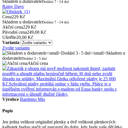
Skladem u dodavatele
Dodání 7 - 14 dní
Rainy Days
Cena
229 Kč
Skladem u dodavatele
Dodání 7 - 14 dní
Akční cena
229 Kč
Původní cena
249,00 Kč
Ušetříte
20,00 Kč
Varianta
Zvolte variantu
Skladem u
dodavatele
Dodání 3 - 5 dní
Akční cena
Výrobce
Bambino Mio
Popis
Jen jedna velikost originální plenky a dvě velikosti plenkových
kalhotek budou stačit od narození do doby, kdy bude vaše děťátko