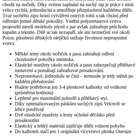
chodit na nočník. Díky svému zapínání na suchý zip je práce s nimi
velice rychlá, jednoduchá a umožňuje přizpůsobení každému dítěti.
Tvar suchého zipu brání vytváření ostrých rohů a tak chrání před
odřením jemné dětské pokožky. Vnitřní polyuretanová vrstva
propouští menší molekuly plynů a par avšak zabraňuje průchodu
kapalin a tekutin. Dítě se tak nezapaří, ale ani neznečistí své okolí.
Pozor, působení dětských olejíčků snižuje životnost nepropustné
vrstvy.
Měkké lemy okolo nožiček a pasu zabraňují odření
choulostivé pokožky miminka.
Elastické manžety okolo nožiček a pasu zabezpečují přiléhavé
nastavení a pomáhají zabraňovat prosakování.
Nepromokavé, jednoduše se čistí – nemusíte je tedy měnit po
každém přebalování
Budete potřebovat jen 3-4 plenkové kalhotky od velikosti
(průměrná hodnota)
Lepšené pro maximální pohodlí a přiléhavý styl.
Díky optimalizovaným páskům suchých zipů Velcro® se
lehce používají
Dvě elastické manžety a lemy ochrání děťátko před
prosáknutím
Elastický a lehký materiál zajišťuje dítěti volnost pohybu
Do kalhotek stačí jen 1 originální vícevrstvá plenka Onesize