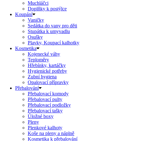
Muchláčci
Doplňky k postýlce
Koupání
Vaničky
Sedátka do vany pro děti
Stupátka k umyvadlu
Osušky
Plavky, Koupací kalhotky
Kosmetika
Kojenecké váhy
Teploměry
Hřebínky, kartáčky
Hygienické potřeby
Zubní hygiena
Opalovací přípravky
Přebalování
Přebalovací komody
Přebalovací pulty
Přebalovací podložky
Přebalovací tašky
Úložné boxy
Pleny
Plenkové kalhoty
Koše na pleny a náplně
Kosmetika k přebalování