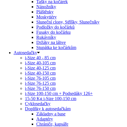
Tašky na kočárek
Nánožníky
Pláštěnky
Moskytiéry
Sluneční clony, Stříšky, Slunečníky
Podložky do kočárků
Fusaky do kočárku
Rukávníky
Držáky na láhve
Stupátka ke kočárkům
Autosedačky
i-Size 40 - 85 cm
i-Size 40-105 cm
i-Size 40-125 cm
i-Size 40-150 cm
i-Size 76-105 cm
i-Size 76-125 cm
i-Size 76-150 cm
i-Size 100-150 cm + Podsedáky 126+
15-50 Kg
i-Size 100-150 cm
Cyklosedačky
Doplňky k autosedačkám
Základny a base
Adaptéry
Chrániče, kapsáře