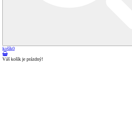
košík
0
Váš košík je prázdný!