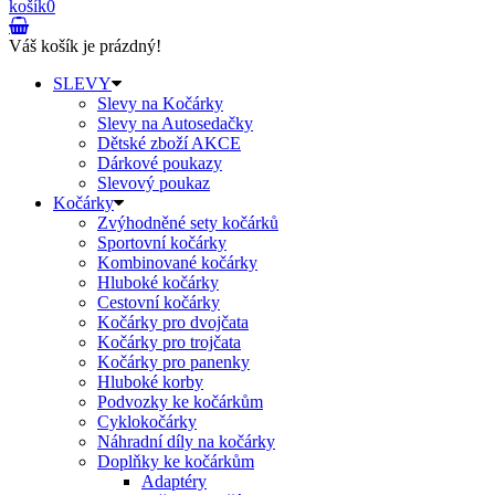
košík
0
Váš košík je prázdný!
SLEVY
Slevy na Kočárky
Slevy na Autosedačky
Dětské zboží AKCE
Dárkové poukazy
Slevový poukaz
Kočárky
Zvýhodněné sety kočárků
Sportovní kočárky
Kombinované kočárky
Hluboké kočárky
Cestovní kočárky
Kočárky pro dvojčata
Kočárky pro trojčata
Kočárky pro panenky
Hluboké korby
Podvozky ke kočárkům
Cyklokočárky
Náhradní díly na kočárky
Doplňky ke kočárkům
Adaptéry