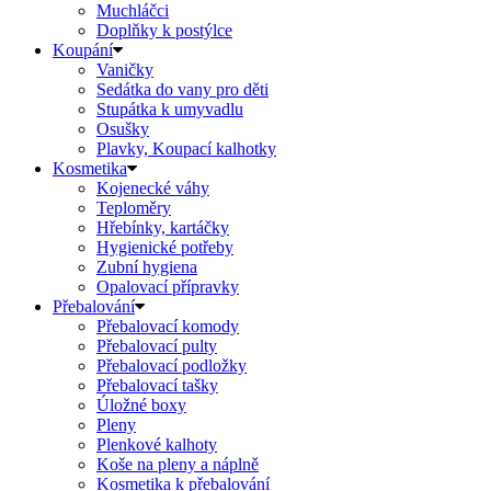
Muchláčci
Doplňky k postýlce
Koupání
Vaničky
Sedátka do vany pro děti
Stupátka k umyvadlu
Osušky
Plavky, Koupací kalhotky
Kosmetika
Kojenecké váhy
Teploměry
Hřebínky, kartáčky
Hygienické potřeby
Zubní hygiena
Opalovací přípravky
Přebalování
Přebalovací komody
Přebalovací pulty
Přebalovací podložky
Přebalovací tašky
Úložné boxy
Pleny
Plenkové kalhoty
Koše na pleny a náplně
Kosmetika k přebalování