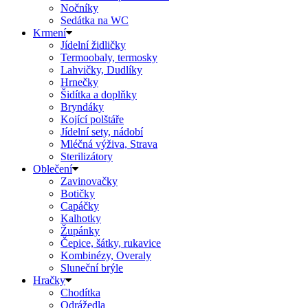
Nočníky
Sedátka na WC
Krmení
Jídelní židličky
Termoobaly, termosky
Lahvičky, Dudlíky
Hrnečky
Šidítka a doplňky
Bryndáky
Kojící polštáře
Jídelní sety, nádobí
Mléčná výživa, Strava
Sterilizátory
Oblečení
Zavinovačky
Botičky
Capáčky
Kalhotky
Župánky
Čepice, šátky, rukavice
Kombinézy, Overaly
Sluneční brýle
Hračky
Chodítka
Odrážedla