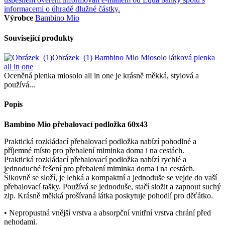
Výrobce
Bambino Mio
Související produkty
Obrázek_(1)
Bambino Mio Miosolo látková plenka
all in one
Oceněná plenka miosolo all in one je krásně měkká, stylová a
používá...
Popis
Bambino Mio přebalovací podložka 60x43
Praktická rozkládací přebalovací podložka nabízí pohodlné a
příjemné místo pro přebalení miminka doma i na cestách.
Praktická rozkládací přebalovací podložka nabízí rychlé a
jednoduché řešení pro přebalení miminka doma i na cestách.
Šikovně se složí, je lehká a kompaktní a jednoduše se vejde do vaší
přebalovací tašky. Používá se jednoduše, stačí složit a zapnout suchý
zip. Krásně měkká prošívaná látka poskytuje pohodlí pro děťátko.
• Nepropustná vnější vrstva a absorpční vnitřní vrstva chrání před
nehodami.