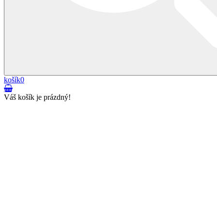
košík
0
Váš košík je prázdný!