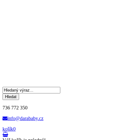
Hledat
736 772 350
info@darababy.cz
košík
0