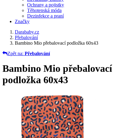
Ochrany a pojistky
Těhotenská móda
Dezinfekce a praní
Značky
Darababy.cz
Přebalování
Bambino Mio přebalovací podložka 60x43
Zpět na:
Přebalování
Bambino Mio přebalovací
podložka 60x43