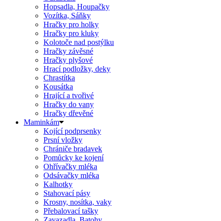
Hopsadla, Houpačky
Vozítka, Sáňky
Hračky pro holky
Hračky pro kluky
Kolotoče nad postýlku
Hračky závěsné
Hračky plyšové
Hrací podložky, deky
Chrastítka
Kousátka
Hrající a tvořivé
Hračky do vany
Hračky dřevěné
Maminkám
Kojící podprsenky
Prsní vložky
Chrániče bradavek
Pomůcky ke kojení
Ohřívačky mléka
Odsávačky mléka
Kalhotky
Stahovací pásy
Krosny, nosítka, vaky
Přebalovací tašky
Zavazadla, Batohy