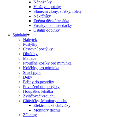
Nánožníky
Vložky a potahy
Sluneční clony, stříšky, rolety
Nákrčníky
Zpětná dětská zrcátka
Fusaky do autosedačky
Ostatní doplňky
Spinkání
Nábytek
Postýlky
Cestovní postýlky
Ohrádky
Matrace
Proutěné košíky pro miminka
Kolébky pro miminka
Spací pytle
Deky
Peřiny do postýlky
Povlečení do postýlky
Houpátka, lehátka
Zvlhčovač vzduchu
Chůvičky, Monitory dechu
Elektronické chůvičky
Monitory dechu
Zábrany