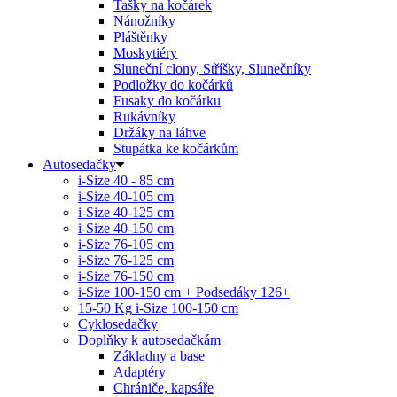
Tašky na kočárek
Nánožníky
Pláštěnky
Moskytiéry
Sluneční clony, Stříšky, Slunečníky
Podložky do kočárků
Fusaky do kočárku
Rukávníky
Držáky na láhve
Stupátka ke kočárkům
Autosedačky
i-Size 40 - 85 cm
i-Size 40-105 cm
i-Size 40-125 cm
i-Size 40-150 cm
i-Size 76-105 cm
i-Size 76-125 cm
i-Size 76-150 cm
i-Size 100-150 cm + Podsedáky 126+
15-50 Kg
i-Size 100-150 cm
Cyklosedačky
Doplňky k autosedačkám
Základny a base
Adaptéry
Chrániče, kapsáře