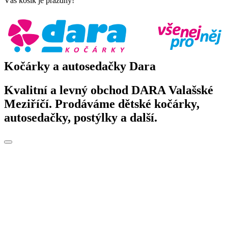
Váš košík je prázdný!
Kočárky a autosedačky Dara
Kvalitní a levný obchod DARA Valašské
Meziříčí. Prodáváme dětské kočárky,
autosedačky, postýlky a další.
Toggle
navigation