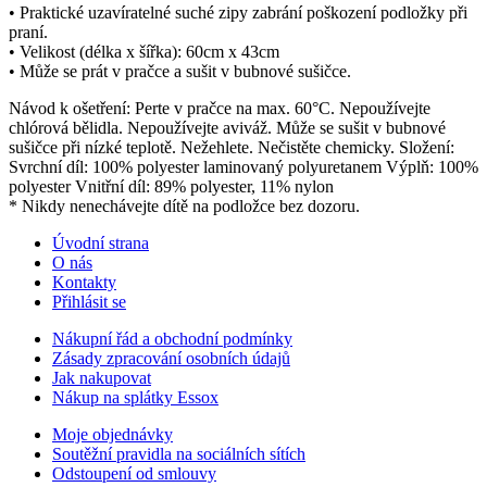
• Praktické uzavíratelné suché zipy zabrání poškození podložky při
praní.
• Velikost (délka x šířka): 60cm x 43cm
• Může se prát v pračce a sušit v bubnové sušičce.
Návod k ošetření: Perte v pračce na max. 60°C. Nepoužívejte
chlórová bělidla. Nepoužívejte aviváž. Může se sušit v bubnové
sušičce při nízké teplotě. Nežehlete. Nečistěte chemicky. Složení:
Svrchní díl: 100% polyester laminovaný polyuretanem Výplň: 100%
polyester Vnitřní díl: 89% polyester, 11% nylon
* Nikdy nenechávejte dítě na podložce bez dozoru.
Úvodní strana
O nás
Kontakty
Přihlásit se
Nákupní řád a obchodní podmínky
Zásady zpracování osobních údajů
Jak nakupovat
Nákup na splátky Essox
Moje objednávky
Soutěžní pravidla na sociálních sítích
Odstoupení od smlouvy