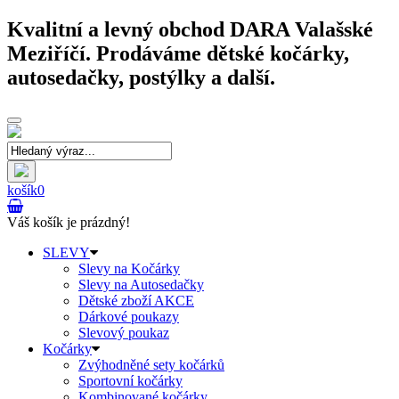
Kvalitní a levný obchod DARA Valašské
Meziříčí. Prodáváme dětské kočárky,
autosedačky, postýlky a další.
Toggle
navigation
košík
0
Váš košík je prázdný!
SLEVY
Slevy na Kočárky
Slevy na Autosedačky
Dětské zboží AKCE
Dárkové poukazy
Slevový poukaz
Kočárky
Zvýhodněné sety kočárků
Sportovní kočárky
Kombinované kočárky