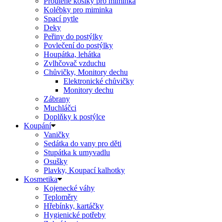
Proutěné košíky pro miminka
Kolébky pro miminka
Spací pytle
Deky
Peřiny do postýlky
Povlečení do postýlky
Houpátka, lehátka
Zvlhčovač vzduchu
Chůvičky, Monitory dechu
Elektronické chůvičky
Monitory dechu
Zábrany
Muchláčci
Doplňky k postýlce
Koupání
Vaničky
Sedátka do vany pro děti
Stupátka k umyvadlu
Osušky
Plavky, Koupací kalhotky
Kosmetika
Kojenecké váhy
Teploměry
Hřebínky, kartáčky
Hygienické potřeby