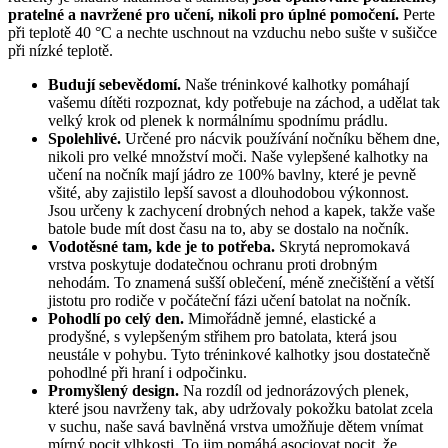
pratelné a navržené pro učení, nikoli pro úplné pomočení.
Perte
při teplotě 40 °C a nechte uschnout na vzduchu nebo sušte v sušičce
při nízké teplotě.
Budují sebevědomí.
Naše tréninkové kalhotky pomáhají
vašemu dítěti rozpoznat, kdy potřebuje na záchod, a udělat tak
velký krok od plenek k normálnímu spodnímu prádlu.
Spolehlivé.
Určené pro nácvik používání nočníku během dne,
nikoli pro velké množství moči. Naše vylepšené kalhotky na
učení na nočník mají jádro ze 100% bavlny, které je pevně
všité, aby zajistilo lepší savost a dlouhodobou výkonnost.
Jsou určeny k zachycení drobných nehod a kapek, takže vaše
batole bude mít dost času na to, aby se dostalo na nočník.
Vodotěsné tam, kde je to potřeba.
Skrytá nepromokavá
vrstva poskytuje dodatečnou ochranu proti drobným
nehodám. To znamená sušší oblečení, méně znečištění a větší
jistotu pro rodiče v počáteční fázi učení batolat na nočník.
Pohodlí po celý den.
Mimořádně jemné, elastické a
prodyšné, s vylepšeným střihem pro batolata, která jsou
neustále v pohybu. Tyto tréninkové kalhotky jsou dostatečně
pohodlné při hraní i odpočinku.
Promyšlený design.
Na rozdíl od jednorázových plenek,
které jsou navrženy tak, aby udržovaly pokožku batolat zcela
v suchu, naše savá bavlněná vrstva umožňuje dětem vnímat
mírný pocit vlhkosti. To jim pomáhá asociovat pocit, že