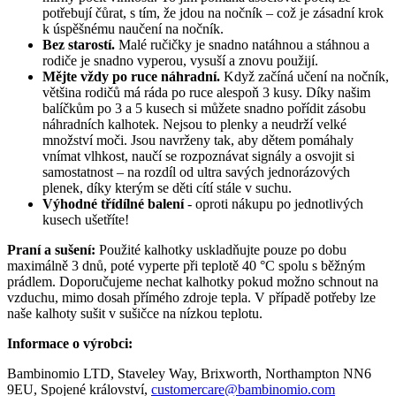
potřebují čůrat, s tím, že jdou na nočník – což je zásadní krok
k úspěšnému naučení na nočník.
Bez starostí.
Malé ručičky je snadno natáhnou a stáhnou a
rodiče je snadno vyperou, vysuší a znovu použijí.
Mějte vždy po ruce náhradní.
Když začíná učení na nočník,
většina rodičů má ráda po ruce alespoň 3 kusy. Díky našim
balíčkům po 3 a 5 kusech si můžete snadno pořídit zásobu
náhradních kalhotek. Nejsou to plenky a neudrží velké
množství moči. Jsou navrženy tak, aby dětem pomáhaly
vnímat vlhkost, naučí se rozpoznávat signály a osvojit si
samostatnost – na rozdíl od ultra savých jednorázových
plenek, díky kterým se děti cítí stále v suchu.
Výhodné třídílné balení
- oproti nákupu po jednotlivých
kusech ušetříte!
Praní a sušení:
Použité kalhotky uskladňujte pouze po dobu
maximálně 3 dnů, poté vyperte při teplotě 40 °C spolu s běžným
prádlem. Doporučujeme nechat kalhotky pokud možno schnout na
vzduchu, mimo dosah přímého zdroje tepla. V případě potřeby lze
naše kalhoty sušit v sušičce na nízkou teplotu.
Informace o výrobci:
Bambinomio LTD, Staveley Way, Brixworth, Northampton NN6
9EU, Spojené království,
customercare@bambinomio.com