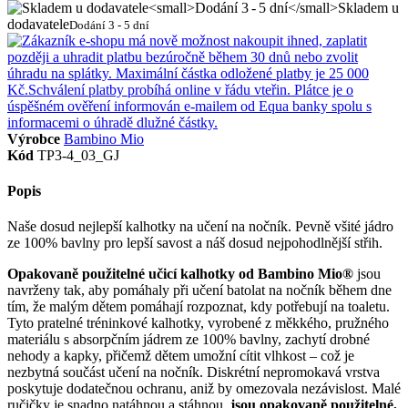
Skladem u
dodavatele
Dodání 3 - 5 dní
Výrobce
Bambino Mio
Kód
TP3-4_03_GJ
Popis
Naše dosud nejlepší kalhotky na učení na nočník. Pevně všité jádro
ze 100% bavlny pro lepší savost a náš dosud nejpohodlnější střih.
Opakovaně použitelné učicí kalhotky od Bambino Mio®
jsou
navrženy tak, aby pomáhaly při učení batolat na nočník během dne
tím, že malým dětem pomáhají rozpoznat, kdy potřebují na toaletu.
Tyto pratelné tréninkové kalhotky, vyrobené z měkkého, pružného
materiálu s absorpčním jádrem ze 100% bavlny, zachytí drobné
nehody a kapky, přičemž dětem umožní cítit vlhkost – což je
nezbytná součást učení na nočník. Diskrétní nepromokavá vrstva
poskytuje dodatečnou ochranu, aniž by omezovala nezávislost. Malé
ručičky je snadno natáhnou a stáhnou,
jsou opakovaně použitelné,