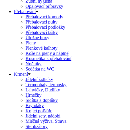
Zubní hygiena
Opalovací přípravky
Přebalování
Přebalovací komody
Přebalovací pulty
Přebalovací podložky
Přebalovací tašky
Úložné boxy
Pleny
Plenkové kalhoty
Koše na pleny a náplně
Kosmetika k přebalování
Nočníky
Sedátka na WC
Krmení
Jídelní židličky
Termoobaly, termosky
Lahvičky, Dudlíky
Hrnečky
Šidítka a doplňky
Bryndáky
Kojící polštáře
Jídelní sety, nádobí
Mléčná výživa, Strava
Sterilizátory