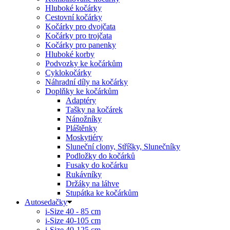
Hluboké kočárky
Cestovní kočárky
Kočárky pro dvojčata
Kočárky pro trojčata
Kočárky pro panenky
Hluboké korby
Podvozky ke kočárkům
Cyklokočárky
Náhradní díly na kočárky
Doplňky ke kočárkům
Adaptéry
Tašky na kočárek
Nánožníky
Pláštěnky
Moskytiéry
Sluneční clony, Stříšky, Slunečníky
Podložky do kočárků
Fusaky do kočárku
Rukávníky
Držáky na láhve
Stupátka ke kočárkům
Autosedačky
i-Size 40 - 85 cm
i-Size 40-105 cm
i-Size 40-125 cm