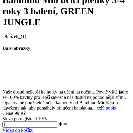
roky 3 balení, GREEN
JUNGLE
Obrázek_(1)
Další obrázky
Naše dosud nejlepší kalhotky na učení na nočník. Pevně všité jádro
ze 100% bavlny pro lepší savost a náš dosud nejpohodlnější střih..
Opakovaně použitelné učicí kalhotky od Bambino Mio® jsou
navrženy tak, aby pomáhaly při učení batolat na
... celý popis
Cena
699 Kč
Sleva po registraci
10%
Vložit do košíku