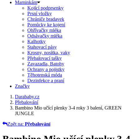
Maminkám
Kojící podprsenky
Prsní vložky
Chrániče bradavek
Pomůcky ke kojení
Ohřívačky mléka
Odsávačky mléka
Kalhotky
Stahovací pásy
Krosny, nosítka, vaky
Přebalovací tašky
Zavazadla, Batohy
Ochrany a pojistky
Těhotenská móda
Dezinfekce a praní
Značky
Darababy.cz
Přebalování
Bambino Mio učící plenky 3-4 roky 3 balení, GREEN
JUNGLE
Zpět na:
Přebalování
Bambino Mio učící plenky 3-4