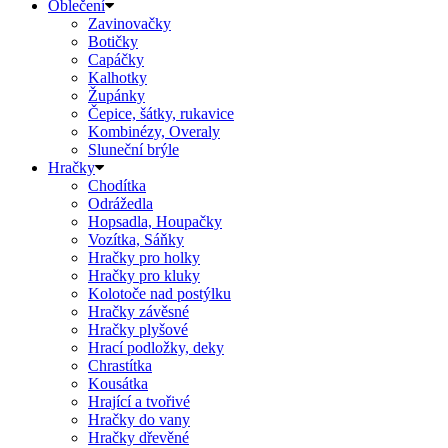
Oblečení
Zavinovačky
Botičky
Capáčky
Kalhotky
Župánky
Čepice, šátky, rukavice
Kombinézy, Overaly
Sluneční brýle
Hračky
Chodítka
Odrážedla
Hopsadla, Houpačky
Vozítka, Sáňky
Hračky pro holky
Hračky pro kluky
Kolotoče nad postýlku
Hračky závěsné
Hračky plyšové
Hrací podložky, deky
Chrastítka
Kousátka
Hrající a tvořivé
Hračky do vany
Hračky dřevěné