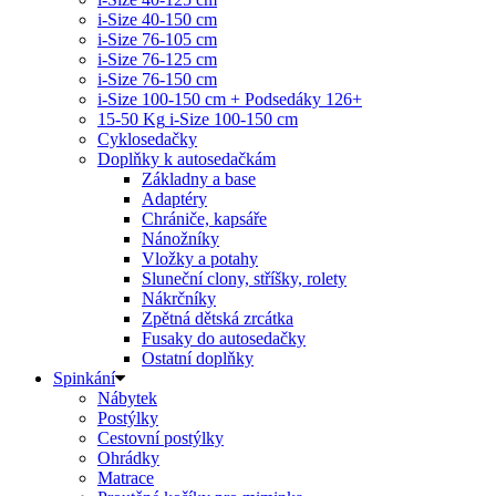
i-Size 40-150 cm
i-Size 76-105 cm
i-Size 76-125 cm
i-Size 76-150 cm
i-Size 100-150 cm + Podsedáky 126+
15-50 Kg
i-Size 100-150 cm
Cyklosedačky
Doplňky k autosedačkám
Základny a base
Adaptéry
Chrániče, kapsáře
Nánožníky
Vložky a potahy
Sluneční clony, stříšky, rolety
Nákrčníky
Zpětná dětská zrcátka
Fusaky do autosedačky
Ostatní doplňky
Spinkání
Nábytek
Postýlky
Cestovní postýlky
Ohrádky
Matrace