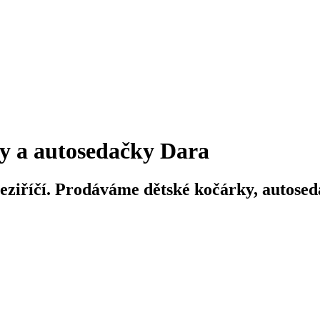
y a autosedačky Dara
iříčí. Prodáváme dětské kočárky, autosedač