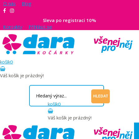
O nás
Blog
Sleva po registraci 10%
Kontakty
Přihlásit se
košík
0
Váš košík je prázdný!
HLEDAT
košík
0
Váš košík je prázdný!