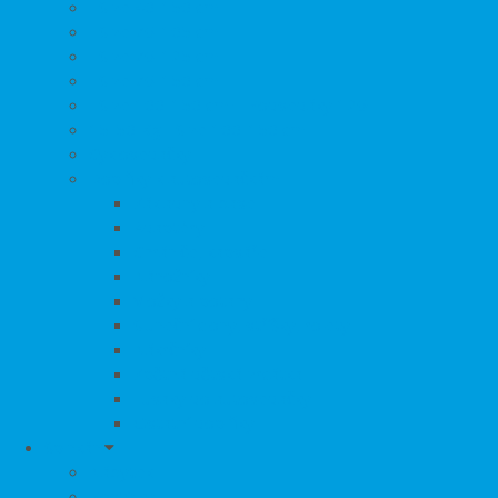
i-Size 40-150 cm
i-Size 76-105 cm
i-Size 76-125 cm
i-Size 76-150 cm
i-Size 100-150 cm + Podsedáky 126+
15-50 Kg
i-Size 100-150 cm
Cyklosedačky
Doplňky k autosedačkám
Základny a base
Adaptéry
Chrániče, kapsáře
Nánožníky
Vložky a potahy
Sluneční clony, stříšky, rolety
Nákrčníky
Zpětná dětská zrcátka
Fusaky do autosedačky
Ostatní doplňky
Spinkání
Nábytek
Postýlky