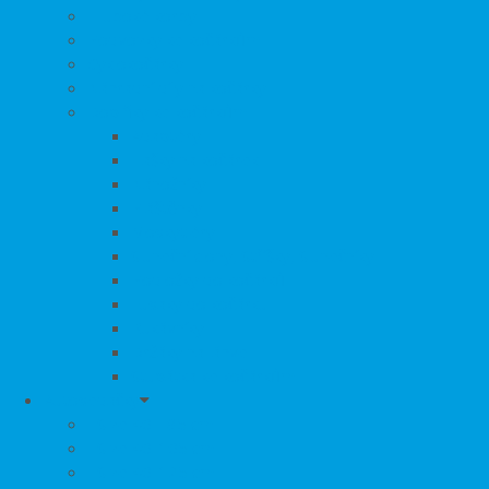
Hluboké korby
Podvozky ke kočárkům
Cyklokočárky
Náhradní díly na kočárky
Doplňky ke kočárkům
Adaptéry
Tašky na kočárek
Nánožníky
Pláštěnky
Moskytiéry
Sluneční clony, Stříšky, Slunečníky
Podložky do kočárků
Fusaky do kočárku
Rukávníky
Držáky na láhve
Stupátka ke kočárkům
Autosedačky
i-Size 40 - 85 cm
i-Size 40-105 cm
i-Size 40-125 cm