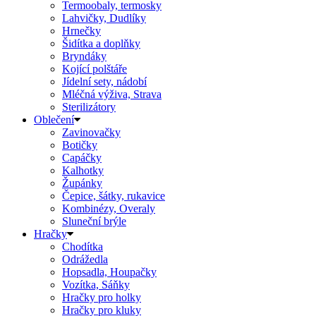
Termoobaly, termosky
Lahvičky, Dudlíky
Hrnečky
Šidítka a doplňky
Bryndáky
Kojící polštáře
Jídelní sety, nádobí
Mléčná výživa, Strava
Sterilizátory
Oblečení
Zavinovačky
Botičky
Capáčky
Kalhotky
Župánky
Čepice, šátky, rukavice
Kombinézy, Overaly
Sluneční brýle
Hračky
Chodítka
Odrážedla
Hopsadla, Houpačky
Vozítka, Sáňky
Hračky pro holky
Hračky pro kluky