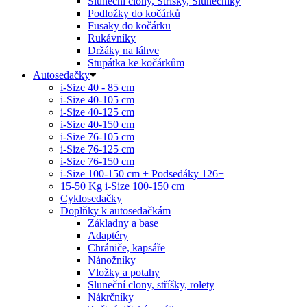
Sluneční clony, Stříšky, Slunečníky
Podložky do kočárků
Fusaky do kočárku
Rukávníky
Držáky na láhve
Stupátka ke kočárkům
Autosedačky
i-Size 40 - 85 cm
i-Size 40-105 cm
i-Size 40-125 cm
i-Size 40-150 cm
i-Size 76-105 cm
i-Size 76-125 cm
i-Size 76-150 cm
i-Size 100-150 cm + Podsedáky 126+
15-50 Kg
i-Size 100-150 cm
Cyklosedačky
Doplňky k autosedačkám
Základny a base
Adaptéry
Chrániče, kapsáře
Nánožníky
Vložky a potahy
Sluneční clony, stříšky, rolety
Nákrčníky