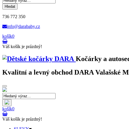
Hledat
736 772 350
info@darababy.cz
košík
0
Váš košík je prázdný!
Kočárky a autose
Kvalitní a levný obchod DARA Valašské Mez
Toggle
navigation
košík
0
Váš košík je prázdný!
SLEVY