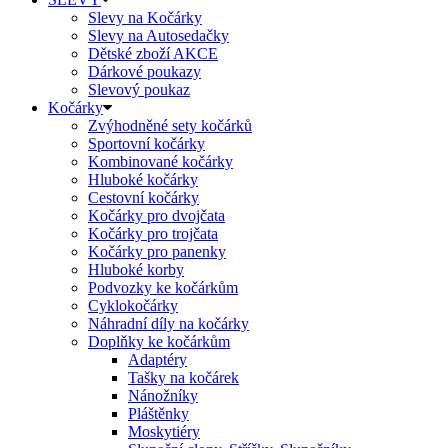
Slevy na Kočárky
Slevy na Autosedačky
Dětské zboží AKCE
Dárkové poukazy
Slevový poukaz
Kočárky
Zvýhodněné sety kočárků
Sportovní kočárky
Kombinované kočárky
Hluboké kočárky
Cestovní kočárky
Kočárky pro dvojčata
Kočárky pro trojčata
Kočárky pro panenky
Hluboké korby
Podvozky ke kočárkům
Cyklokočárky
Náhradní díly na kočárky
Doplňky ke kočárkům
Adaptéry
Tašky na kočárek
Nánožníky
Pláštěnky
Moskytiéry