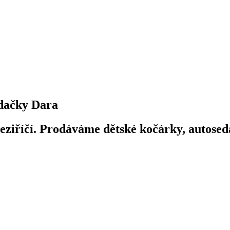
dačky Dara
iříčí. Prodáváme dětské kočárky, autosedač