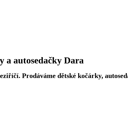
y a autosedačky Dara
iříčí. Prodáváme dětské kočárky, autosedač