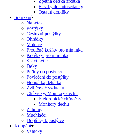
Zpětná dětská zrcátka
Fusaky do autosedačky
Ostatní doplňky
Spinkání
Nábytek
Postýlky
Cestovní postýlky
Ohrádky
Matrace
Proutěné košíky pro miminka
Kolébky pro miminka
Spací pytle
Deky
Peřiny do postýlky
Povlečení do postýlky
Houpátka, lehátka
Zvlhčovač vzduchu
Chůvičky, Monitory dechu
Elektronické chůvičky
Monitory dechu
Zábrany
Muchláčci
Doplňky k postýlce
Koupání
Vaničky