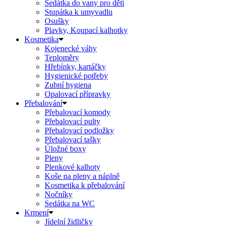
Sedátka do vany pro děti
Stupátka k umyvadlu
Osušky
Plavky, Koupací kalhotky
Kosmetika
Kojenecké váhy
Teploměry
Hřebínky, kartáčky
Hygienické potřeby
Zubní hygiena
Opalovací přípravky
Přebalování
Přebalovací komody
Přebalovací pulty
Přebalovací podložky
Přebalovací tašky
Úložné boxy
Pleny
Plenkové kalhoty
Koše na pleny a náplně
Kosmetika k přebalování
Nočníky
Sedátka na WC
Krmení
Jídelní židličky