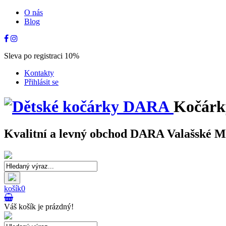
O nás
Blog
Sleva po registraci 10%
Kontakty
Přihlásit se
Kočárk
Kvalitní a levný obchod DARA Valašské Mez
košík
0
Váš košík je prázdný!