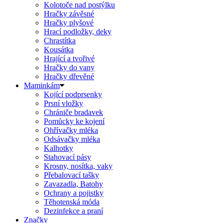
Kolotoče nad postýlku
Hračky závěsné
Hračky plyšové
Hrací podložky, deky
Chrastítka
Kousátka
Hrající a tvořivé
Hračky do vany
Hračky dřevěné
Maminkám
Kojící podprsenky
Prsní vložky
Chrániče bradavek
Pomůcky ke kojení
Ohřívačky mléka
Odsávačky mléka
Kalhotky
Stahovací pásy
Krosny, nosítka, vaky
Přebalovací tašky
Zavazadla, Batohy
Ochrany a pojistky
Těhotenská móda
Dezinfekce a praní
Značky