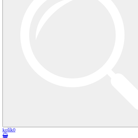
košík
0