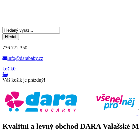
Hledat
736 772 350
info@darababy.cz
košík
0
Váš košík je prázdný!
Kvalitní a levný obchod DARA Valašské Mez