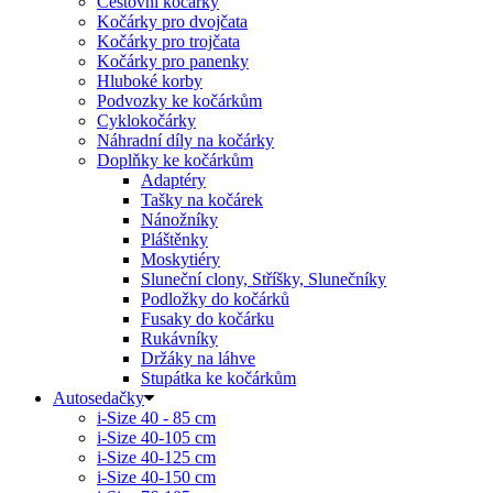
Cestovní kočárky
Kočárky pro dvojčata
Kočárky pro trojčata
Kočárky pro panenky
Hluboké korby
Podvozky ke kočárkům
Cyklokočárky
Náhradní díly na kočárky
Doplňky ke kočárkům
Adaptéry
Tašky na kočárek
Nánožníky
Pláštěnky
Moskytiéry
Sluneční clony, Stříšky, Slunečníky
Podložky do kočárků
Fusaky do kočárku
Rukávníky
Držáky na láhve
Stupátka ke kočárkům
Autosedačky
i-Size 40 - 85 cm
i-Size 40-105 cm
i-Size 40-125 cm
i-Size 40-150 cm