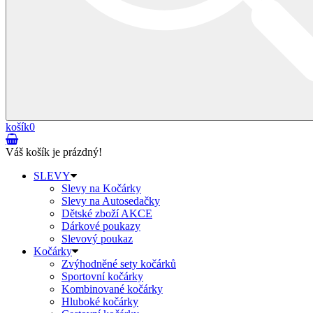
košík
0
Váš košík je prázdný!
SLEVY
Slevy na Kočárky
Slevy na Autosedačky
Dětské zboží AKCE
Dárkové poukazy
Slevový poukaz
Kočárky
Zvýhodněné sety kočárků
Sportovní kočárky
Kombinované kočárky
Hluboké kočárky