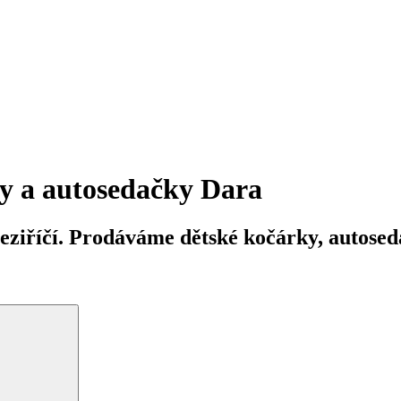
y a autosedačky Dara
iříčí. Prodáváme dětské kočárky, autosedač