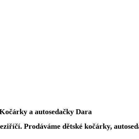
Kočárky a autosedačky Dara
iříčí. Prodáváme dětské kočárky, autosedač