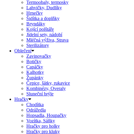
Termoobaly, termosky
Lahvičky, Dudlíky
Hrnečky
Šidítka a doplňky
Bryndáky
Kojící polštáře
Jídelní sety, nádobí
Mléčná výživa, Strava
Sterilizátory
Oblečení
Zavinovačky
Botičky
Capáčky
Kalhotky
Župánky
Čepice, šátky, rukavice
Kombinézy, Overaly
Sluneční brýle
Hračky
Chodítka
Odrážedla
Hopsadla, Houpačky
Vozítka, Sáňky
Hračky pro holky
Hračky pro kluky