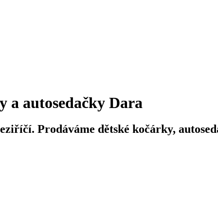
y a autosedačky Dara
iříčí. Prodáváme dětské kočárky, autosedač