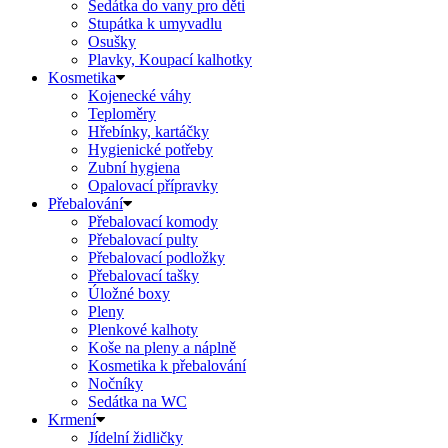
Sedátka do vany pro děti
Stupátka k umyvadlu
Osušky
Plavky, Koupací kalhotky
Kosmetika
Kojenecké váhy
Teploměry
Hřebínky, kartáčky
Hygienické potřeby
Zubní hygiena
Opalovací přípravky
Přebalování
Přebalovací komody
Přebalovací pulty
Přebalovací podložky
Přebalovací tašky
Úložné boxy
Pleny
Plenkové kalhoty
Koše na pleny a náplně
Kosmetika k přebalování
Nočníky
Sedátka na WC
Krmení
Jídelní židličky