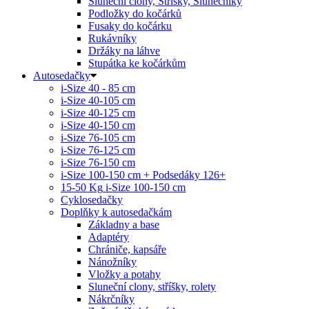
Sluneční clony, Stříšky, Slunečníky
Podložky do kočárků
Fusaky do kočárku
Rukávníky
Držáky na láhve
Stupátka ke kočárkům
Autosedačky
i-Size 40 - 85 cm
i-Size 40-105 cm
i-Size 40-125 cm
i-Size 40-150 cm
i-Size 76-105 cm
i-Size 76-125 cm
i-Size 76-150 cm
i-Size 100-150 cm + Podsedáky 126+
15-50 Kg
i-Size 100-150 cm
Cyklosedačky
Doplňky k autosedačkám
Základny a base
Adaptéry
Chrániče, kapsáře
Nánožníky
Vložky a potahy
Sluneční clony, stříšky, rolety
Nákrčníky