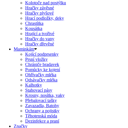
Kolotoče nad postýlku
Hračky závěsné
Hračky plyšové
Hrací podložky, deky
Chrastítka
Kousátka
Hrající a tvořivé
Hračky do vany
Hračky dřevěné
Maminkám
Kojící podprsenky
Prsní vložky
Chrániče bradavek
Pomůcky ke kojení
Ohřívačky mléka
Odsávačky mléka
Kalhotky
Stahovací pásy
Krosny, nosítka, vaky
Přebalovací tašky
Zavazadla, Batohy
Ochrany a pojistky
Těhotenská móda
Dezinfekce a praní
Značky