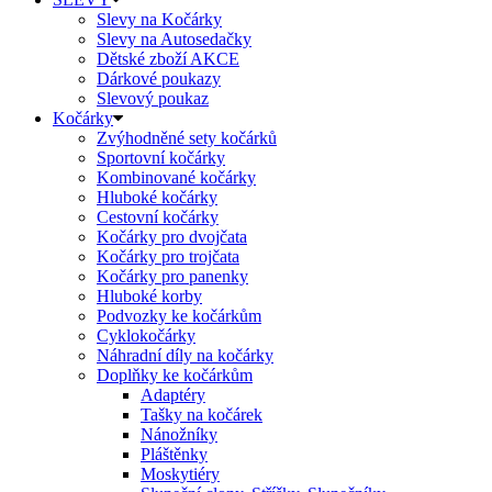
Slevy na Kočárky
Slevy na Autosedačky
Dětské zboží AKCE
Dárkové poukazy
Slevový poukaz
Kočárky
Zvýhodněné sety kočárků
Sportovní kočárky
Kombinované kočárky
Hluboké kočárky
Cestovní kočárky
Kočárky pro dvojčata
Kočárky pro trojčata
Kočárky pro panenky
Hluboké korby
Podvozky ke kočárkům
Cyklokočárky
Náhradní díly na kočárky
Doplňky ke kočárkům
Adaptéry
Tašky na kočárek
Nánožníky
Pláštěnky
Moskytiéry