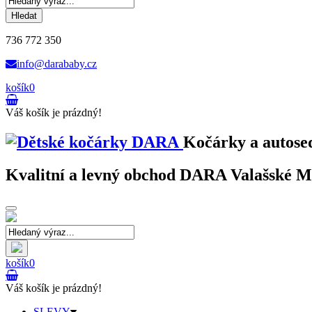
Hledat
736 772 350
info@darababy.cz
košík
0
Váš košík je prázdný!
Kočárky a autose
Kvalitní a levný obchod DARA Valašské Mez
Toggle
navigation
košík
0
Váš košík je prázdný!
SLEVY