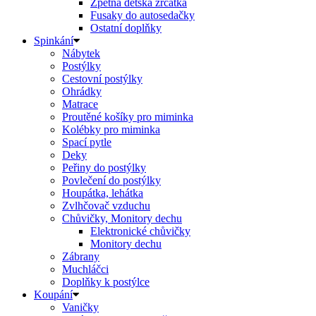
Zpětná dětská zrcátka
Fusaky do autosedačky
Ostatní doplňky
Spinkání
Nábytek
Postýlky
Cestovní postýlky
Ohrádky
Matrace
Proutěné košíky pro miminka
Kolébky pro miminka
Spací pytle
Deky
Peřiny do postýlky
Povlečení do postýlky
Houpátka, lehátka
Zvlhčovač vzduchu
Chůvičky, Monitory dechu
Elektronické chůvičky
Monitory dechu
Zábrany
Muchláčci
Doplňky k postýlce
Koupání
Vaničky