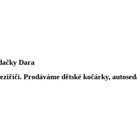
dačky Dara
iříčí. Prodáváme dětské kočárky, autosedač