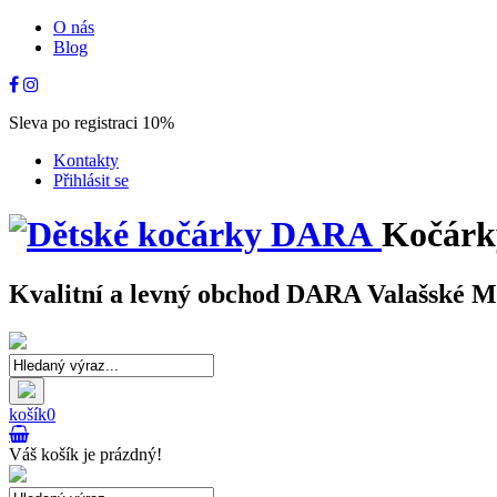
O nás
Blog
Sleva po registraci 10%
Kontakty
Přihlásit se
Kočárk
Kvalitní a levný obchod DARA Valašské Mez
košík
0
Váš košík je prázdný!