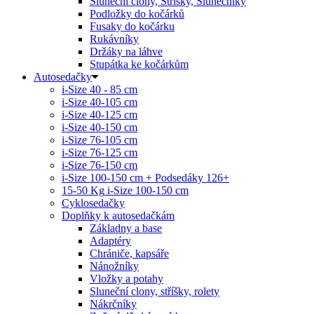
Sluneční clony, Stříšky, Slunečníky
Podložky do kočárků
Fusaky do kočárku
Rukávníky
Držáky na láhve
Stupátka ke kočárkům
Autosedačky
i-Size 40 - 85 cm
i-Size 40-105 cm
i-Size 40-125 cm
i-Size 40-150 cm
i-Size 76-105 cm
i-Size 76-125 cm
i-Size 76-150 cm
i-Size 100-150 cm + Podsedáky 126+
15-50 Kg
i-Size 100-150 cm
Cyklosedačky
Doplňky k autosedačkám
Základny a base
Adaptéry
Chrániče, kapsáře
Nánožníky
Vložky a potahy
Sluneční clony, stříšky, rolety
Nákrčníky