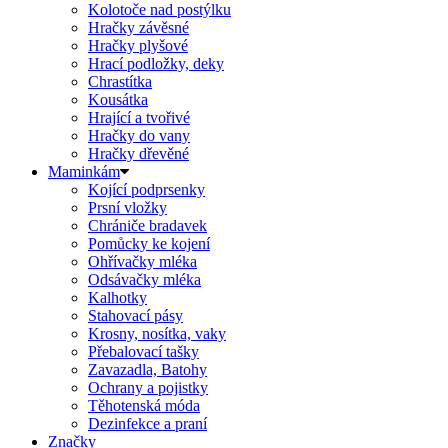
Kolotoče nad postýlku
Hračky závěsné
Hračky plyšové
Hrací podložky, deky
Chrastítka
Kousátka
Hrající a tvořivé
Hračky do vany
Hračky dřevěné
Maminkám
Kojící podprsenky
Prsní vložky
Chrániče bradavek
Pomůcky ke kojení
Ohřívačky mléka
Odsávačky mléka
Kalhotky
Stahovací pásy
Krosny, nosítka, vaky
Přebalovací tašky
Zavazadla, Batohy
Ochrany a pojistky
Těhotenská móda
Dezinfekce a praní
Značky