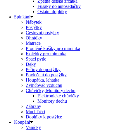
Zpětná dětská zrcátka
Fusaky do autosedačky
Ostatní doplňky
Spinkání
Nábytek
Postýlky
Cestovní postýlky
Ohrádky
Matrace
Proutěné košíky pro miminka
Kolébky pro miminka
Spací pytle
Deky
Peřiny do postýlky
Povlečení do postýlky
Houpátka, lehátka
Zvlhčovač vzduchu
Chůvičky, Monitory dechu
Elektronické chůvičky
Monitory dechu
Zábrany
Muchláčci
Doplňky k postýlce
Koupání
Vaničky