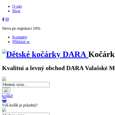
O nás
Blog
Sleva po registraci 10%
Kontakty
Přihlásit se
Kočárk
Kvalitní a levný obchod DARA Valašské Mez
košík
0
Váš košík je prázdný!