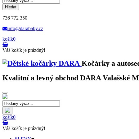
Hledat
736 772 350
info@darababy.cz
košík
0
Váš košík je prázdný!
Kočárky a autose
Kvalitní a levný obchod DARA Valašské Mez
Toggle
navigation
košík
0
Váš košík je prázdný!
SLEVY