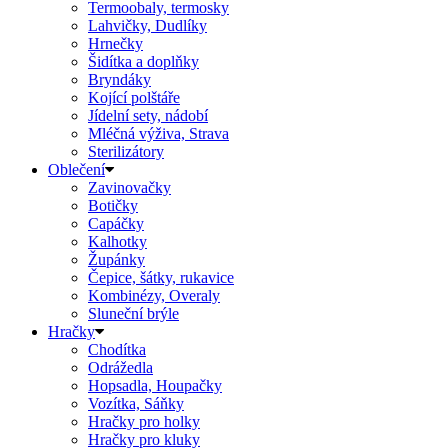
Termoobaly, termosky
Lahvičky, Dudlíky
Hrnečky
Šidítka a doplňky
Bryndáky
Kojící polštáře
Jídelní sety, nádobí
Mléčná výživa, Strava
Sterilizátory
Oblečení
Zavinovačky
Botičky
Capáčky
Kalhotky
Župánky
Čepice, šátky, rukavice
Kombinézy, Overaly
Sluneční brýle
Hračky
Chodítka
Odrážedla
Hopsadla, Houpačky
Vozítka, Sáňky
Hračky pro holky
Hračky pro kluky