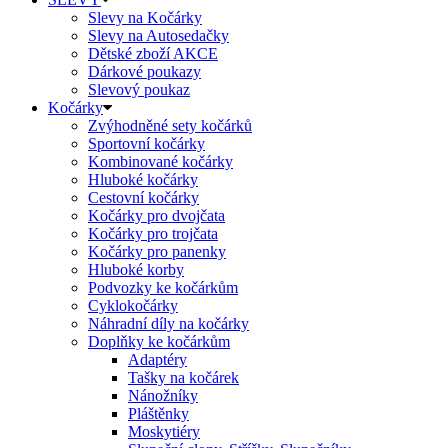
Slevy na Kočárky
Slevy na Autosedačky
Dětské zboží AKCE
Dárkové poukazy
Slevový poukaz
Kočárky
Zvýhodněné sety kočárků
Sportovní kočárky
Kombinované kočárky
Hluboké kočárky
Cestovní kočárky
Kočárky pro dvojčata
Kočárky pro trojčata
Kočárky pro panenky
Hluboké korby
Podvozky ke kočárkům
Cyklokočárky
Náhradní díly na kočárky
Doplňky ke kočárkům
Adaptéry
Tašky na kočárek
Nánožníky
Pláštěnky
Moskytiéry