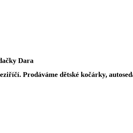
dačky Dara
iříčí. Prodáváme dětské kočárky, autosedač