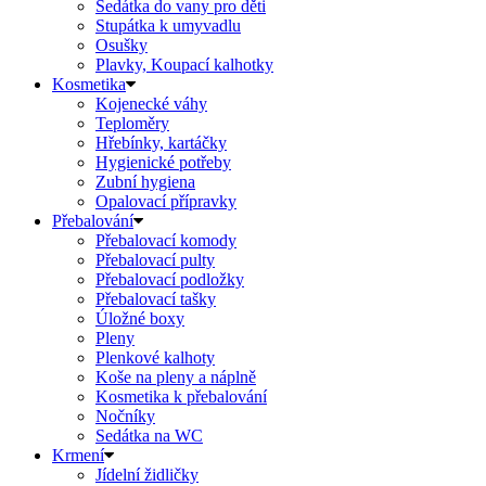
Sedátka do vany pro děti
Stupátka k umyvadlu
Osušky
Plavky, Koupací kalhotky
Kosmetika
Kojenecké váhy
Teploměry
Hřebínky, kartáčky
Hygienické potřeby
Zubní hygiena
Opalovací přípravky
Přebalování
Přebalovací komody
Přebalovací pulty
Přebalovací podložky
Přebalovací tašky
Úložné boxy
Pleny
Plenkové kalhoty
Koše na pleny a náplně
Kosmetika k přebalování
Nočníky
Sedátka na WC
Krmení
Jídelní židličky