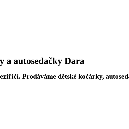
y a autosedačky Dara
iříčí. Prodáváme dětské kočárky, autosedač