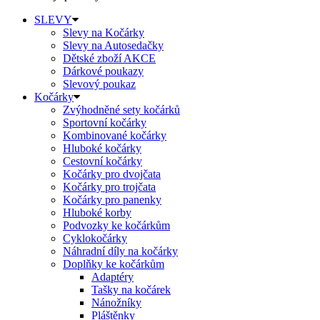
SLEVY
Slevy na Kočárky
Slevy na Autosedačky
Dětské zboží AKCE
Dárkové poukazy
Slevový poukaz
Kočárky
Zvýhodněné sety kočárků
Sportovní kočárky
Kombinované kočárky
Hluboké kočárky
Cestovní kočárky
Kočárky pro dvojčata
Kočárky pro trojčata
Kočárky pro panenky
Hluboké korby
Podvozky ke kočárkům
Cyklokočárky
Náhradní díly na kočárky
Doplňky ke kočárkům
Adaptéry
Tašky na kočárek
Nánožníky
Pláštěnky