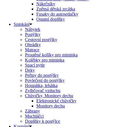
Nákrčníky
Zpětná dětská zrcátka
Fusaky do autosedačky
Ostatní doplňky
Spinkání
Nábytek
Postýlky
Cestovní postýlky
Ohrádky
Matrace
Proutěné košíky pro miminka
Kolébky pro miminka
Spací pytle
Deky
Peřiny do postýlky
Povlečení do postýlky
Houpátka, lehátka
Zvlhčovač vzduchu
Chůvičky, Monitory dechu
Elektronické chůvičky
Monitory dechu
Zábrany
Muchláčci
Doplňky k postýlce
Koupání