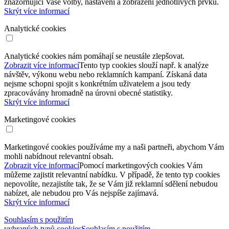
znázorňující Vaše volby, nastavení a zobrazení jednotlivých prvků.
Skrýt více informací
Analytické cookies
Analytické cookies nám pomáhají se neustále zlepšovat.
Zobrazit více informací
Tento typ cookies slouží např. k analýze
návštěv, výkonu webu nebo reklamních kampaní. Získaná data
nejsme schopni spojit s konkrétním uživatelem a jsou tedy
zpracovávány hromadně na úrovni obecné statistiky.
Skrýt více informací
Marketingové cookies
Marketingové cookies používáme my a naši partneři, abychom Vám
mohli nabídnout relevantní obsah.
Zobrazit více informací
Pomocí marketingových cookies Vám
můžeme zajistit relevantní nabídku. V případě, že tento typ cookies
nepovolíte, nezajistíte tak, že se Vám již reklamní sdělení nebudou
nabízet, ale nebudou pro Vás nejspíše zajímavá.
Skrýt více informací
Souhlasím s použitím
vybraných typů cookies
Souhlasím s použitím