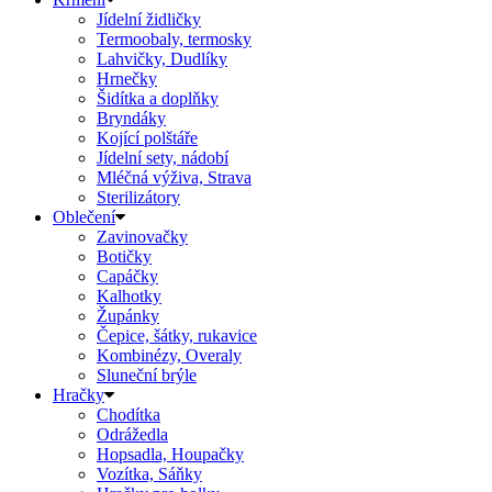
Jídelní židličky
Termoobaly, termosky
Lahvičky, Dudlíky
Hrnečky
Šidítka a doplňky
Bryndáky
Kojící polštáře
Jídelní sety, nádobí
Mléčná výživa, Strava
Sterilizátory
Oblečení
Zavinovačky
Botičky
Capáčky
Kalhotky
Župánky
Čepice, šátky, rukavice
Kombinézy, Overaly
Sluneční brýle
Hračky
Chodítka
Odrážedla
Hopsadla, Houpačky
Vozítka, Sáňky