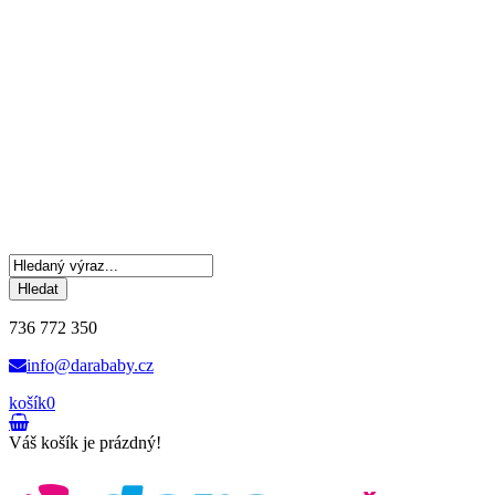
Hledat
736 772 350
info@darababy.cz
košík
0
Váš košík je prázdný!