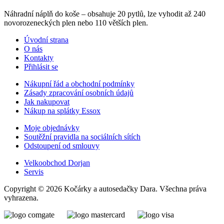
Náhradní náplň do koše – obsahuje 20 pytlů, lze vyhodit až 240
novorozeneckých plen nebo 110 větších plen.
Úvodní strana
O nás
Kontakty
Přihlásit se
Nákupní řád a obchodní podmínky
Zásady zpracování osobních údajů
Jak nakupovat
Nákup na splátky Essox
Moje objednávky
Soutěžní pravidla na sociálních sítích
Odstoupení od smlouvy
Velkoobchod Dorjan
Servis
Copyright © 2026 Kočárky a autosedačky Dara. Všechna práva
vyhrazena.