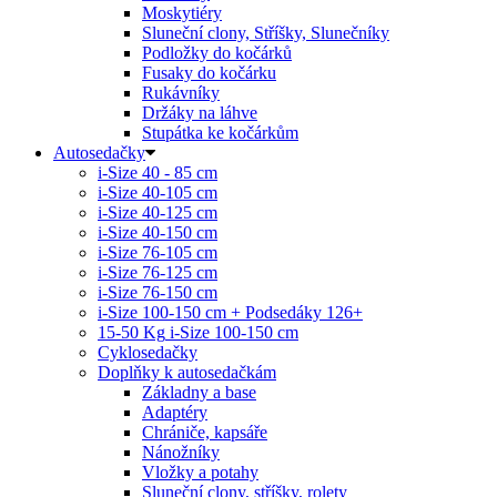
Moskytiéry
Sluneční clony, Stříšky, Slunečníky
Podložky do kočárků
Fusaky do kočárku
Rukávníky
Držáky na láhve
Stupátka ke kočárkům
Autosedačky
i-Size 40 - 85 cm
i-Size 40-105 cm
i-Size 40-125 cm
i-Size 40-150 cm
i-Size 76-105 cm
i-Size 76-125 cm
i-Size 76-150 cm
i-Size 100-150 cm + Podsedáky 126+
15-50 Kg
i-Size 100-150 cm
Cyklosedačky
Doplňky k autosedačkám
Základny a base
Adaptéry
Chrániče, kapsáře
Nánožníky
Vložky a potahy
Sluneční clony, stříšky, rolety