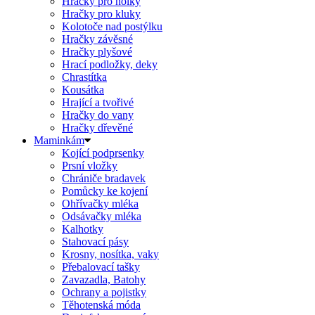
Hračky pro holky
Hračky pro kluky
Kolotoče nad postýlku
Hračky závěsné
Hračky plyšové
Hrací podložky, deky
Chrastítka
Kousátka
Hrající a tvořivé
Hračky do vany
Hračky dřevěné
Maminkám
Kojící podprsenky
Prsní vložky
Chrániče bradavek
Pomůcky ke kojení
Ohřívačky mléka
Odsávačky mléka
Kalhotky
Stahovací pásy
Krosny, nosítka, vaky
Přebalovací tašky
Zavazadla, Batohy
Ochrany a pojistky
Těhotenská móda