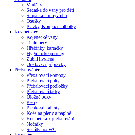
Vaničky
Sedátka do vany pro děti
Stupátka k umyvadlu
Osušky
Plavky, Koupací kalhotky
Kosmetika
Kojenecké váhy
Teploměry
Hřebínky, kartáčky
Hygienické potřeby
Zubní hygiena
Opalovací přípravky
Přebalování
Přebalovací komody
Přebalovací pulty
Přebalovací podložky
Přebalovací tašky
Úložné boxy
Pleny
Plenkové kalhoty
Koše na pleny a náplně
Kosmetika k přebalování
Nočníky
Sedátka na WC
Krmení