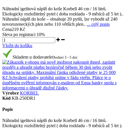
Náhradní igelitová náplň do koše Korbell 46 cm / 16 litrů.
Ekologicky rozložitelný pytel ( doba rozkladu - 9 měsíců až 5 let )..
Náhradní náplň do koše – obsahuje 20 pytlů, lze vyhodit až 240
novorozeneckých plen nebo 110 větších plen..
... celý popis
Cena
219 Kč
Sleva po registraci
10%
Vložit do košíku
Skladem u dodavatele
Dodání 3 - 5 dní
Výrobce
KORBEL
Kód
KB-250DR1
Popis
Náhradní igelitová náplň do koše Korbell 46 cm / 16 litrů.
Ekologicky rozložitelný pytel ( doba rozkladu - 9 měsíců až 5 let ).