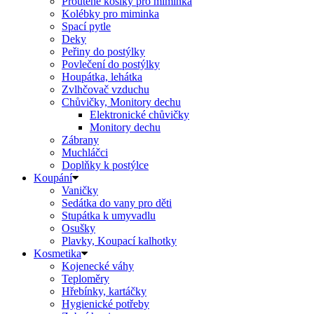
Proutěné košíky pro miminka
Kolébky pro miminka
Spací pytle
Deky
Peřiny do postýlky
Povlečení do postýlky
Houpátka, lehátka
Zvlhčovač vzduchu
Chůvičky, Monitory dechu
Elektronické chůvičky
Monitory dechu
Zábrany
Muchláčci
Doplňky k postýlce
Koupání
Vaničky
Sedátka do vany pro děti
Stupátka k umyvadlu
Osušky
Plavky, Koupací kalhotky
Kosmetika
Kojenecké váhy
Teploměry
Hřebínky, kartáčky
Hygienické potřeby