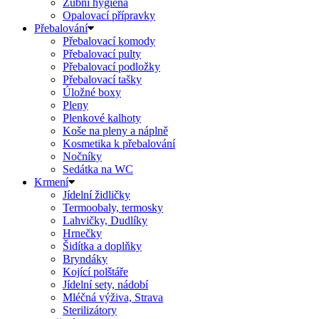
Zubní hygiena
Opalovací přípravky
Přebalování
Přebalovací komody
Přebalovací pulty
Přebalovací podložky
Přebalovací tašky
Úložné boxy
Pleny
Plenkové kalhoty
Koše na pleny a náplně
Kosmetika k přebalování
Nočníky
Sedátka na WC
Krmení
Jídelní židličky
Termoobaly, termosky
Lahvičky, Dudlíky
Hrnečky
Šidítka a doplňky
Bryndáky
Kojící polštáře
Jídelní sety, nádobí
Mléčná výživa, Strava
Sterilizátory