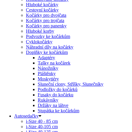
Hluboké kočárky
Cestovní kočárky
Kočárky pro dvojčata
Kočárky pro trojčata
Kočárky pro panenky
Hluboké korby
Podvozky ke kočárkům
Cyklokočárky
Náhradní díly na kočárky
Doplňky ke kočárkům
Adaptéry
Tašky na kočárek
Nánožníky
Pláštěnky
Moskytiéry
Sluneční clony, Stříšky, Slunečníky
Podložky do kočárků
Fusaky do kočárku
Rukávníky
Držáky na láhve
Stupátka ke kočárkům
Autosedačky
i-Size 40 - 85 cm
i-Size 40-105 cm
i-Size 40-125 cm