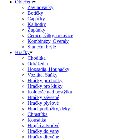
Oblečení
Zavinovačky
Botičky
Capáčky
Kalhotky
Župánky
Čepice, šátky, rukavice
Kombinézy, Overaly
Sluneční brýle
Hračky
Chodítka
Odrážedla
Hopsadla, Houpačky
Vozítka, Sáňky
Hračky pro holky
Hračky pro kluky
Kolotoče nad postýlku
Hračky závěsné
Hračky plyšové
Hrací podložky, deky
Chrastítka
Kousátka
Hrající a tvořivé
Hračky do vany
Hračky dřevěné