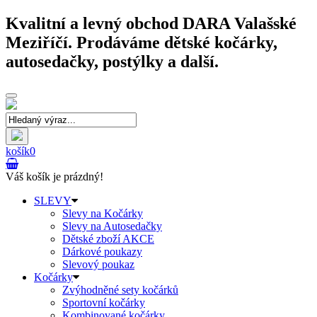
Kvalitní a levný obchod DARA Valašské
Meziříčí. Prodáváme dětské kočárky,
autosedačky, postýlky a další.
Toggle
navigation
košík
0
Váš košík je prázdný!
SLEVY
Slevy na Kočárky
Slevy na Autosedačky
Dětské zboží AKCE
Dárkové poukazy
Slevový poukaz
Kočárky
Zvýhodněné sety kočárků
Sportovní kočárky
Kombinované kočárky