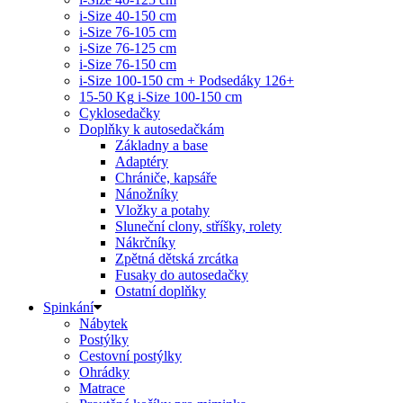
i-Size 40-150 cm
i-Size 76-105 cm
i-Size 76-125 cm
i-Size 76-150 cm
i-Size 100-150 cm + Podsedáky 126+
15-50 Kg
i-Size 100-150 cm
Cyklosedačky
Doplňky k autosedačkám
Základny a base
Adaptéry
Chrániče, kapsáře
Nánožníky
Vložky a potahy
Sluneční clony, stříšky, rolety
Nákrčníky
Zpětná dětská zrcátka
Fusaky do autosedačky
Ostatní doplňky
Spinkání
Nábytek
Postýlky
Cestovní postýlky
Ohrádky
Matrace