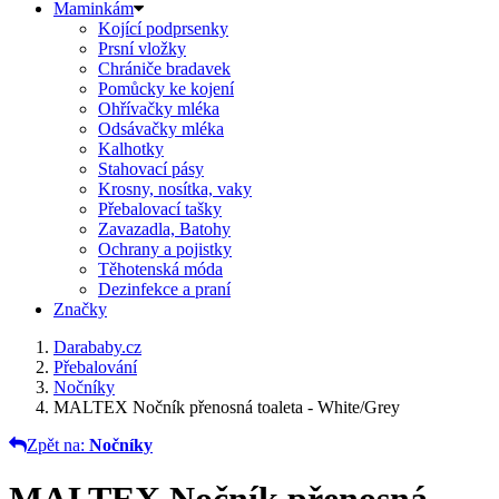
Maminkám
Kojící podprsenky
Prsní vložky
Chrániče bradavek
Pomůcky ke kojení
Ohřívačky mléka
Odsávačky mléka
Kalhotky
Stahovací pásy
Krosny, nosítka, vaky
Přebalovací tašky
Zavazadla, Batohy
Ochrany a pojistky
Těhotenská móda
Dezinfekce a praní
Značky
Darababy.cz
Přebalování
Nočníky
MALTEX Nočník přenosná toaleta - White/Grey
Zpět na:
Nočníky
MALTEX Nočník přenosná