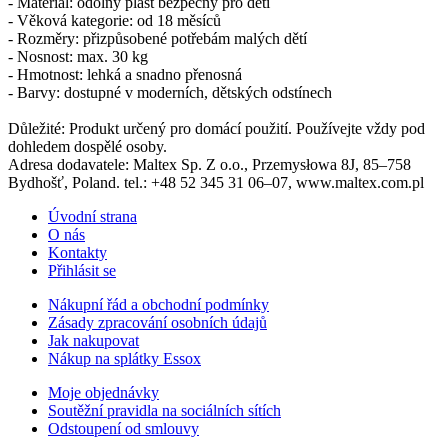
- Materiál: odolný plast bezpečný pro děti
- Věková kategorie: od 18 měsíců
- Rozměry: přizpůsobené potřebám malých dětí
- Nosnost: max. 30 kg
- Hmotnost: lehká a snadno přenosná
- Barvy: dostupné v moderních, dětských odstínech
Důležité: Produkt určený pro domácí použití. Používejte vždy pod
dohledem dospělé osoby.
Adresa dodavatele: Maltex Sp. Z o.o., Przemysłowa 8J, 85–758
Bydhošť, Poland. tel.: +48 52 345 31 06–07, www.maltex.com.pl
Úvodní strana
O nás
Kontakty
Přihlásit se
Nákupní řád a obchodní podmínky
Zásady zpracování osobních údajů
Jak nakupovat
Nákup na splátky Essox
Moje objednávky
Soutěžní pravidla na sociálních sítích
Odstoupení od smlouvy