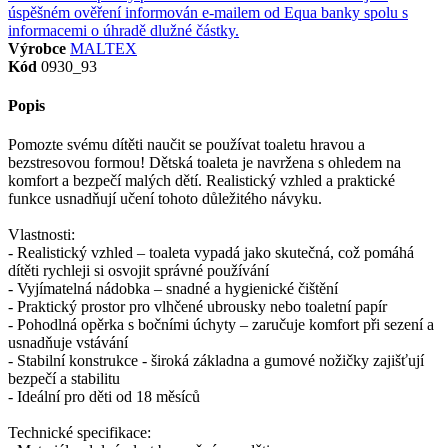
Výrobce
MALTEX
Kód
0930_93
Popis
Pomozte svému dítěti naučit se používat toaletu hravou a
bezstresovou formou! Dětská toaleta je navržena s ohledem na
komfort a bezpečí malých dětí. Realistický vzhled a praktické
funkce usnadňují učení tohoto důležitého návyku.
Vlastnosti:
- Realistický vzhled – toaleta vypadá jako skutečná, což pomáhá
dítěti rychleji si osvojit správné používání
- Vyjímatelná nádobka – snadné a hygienické čištění
- Praktický prostor pro vlhčené ubrousky nebo toaletní papír
- Pohodlná opěrka s bočními úchyty – zaručuje komfort při sezení a
usnadňuje vstávání
- Stabilní konstrukce - široká základna a gumové nožičky zajišťují
bezpečí a stabilitu
- Ideální pro děti od 18 měsíců
Technické specifikace: