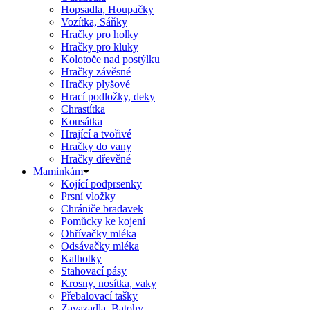
Hopsadla, Houpačky
Vozítka, Sáňky
Hračky pro holky
Hračky pro kluky
Kolotoče nad postýlku
Hračky závěsné
Hračky plyšové
Hrací podložky, deky
Chrastítka
Kousátka
Hrající a tvořivé
Hračky do vany
Hračky dřevěné
Maminkám
Kojící podprsenky
Prsní vložky
Chrániče bradavek
Pomůcky ke kojení
Ohřívačky mléka
Odsávačky mléka
Kalhotky
Stahovací pásy
Krosny, nosítka, vaky
Přebalovací tašky
Zavazadla, Batohy