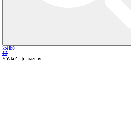
košík
0
Váš košík je prázdný!