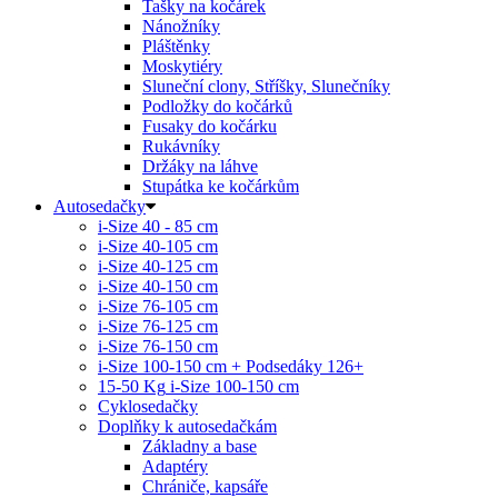
Tašky na kočárek
Nánožníky
Pláštěnky
Moskytiéry
Sluneční clony, Stříšky, Slunečníky
Podložky do kočárků
Fusaky do kočárku
Rukávníky
Držáky na láhve
Stupátka ke kočárkům
Autosedačky
i-Size 40 - 85 cm
i-Size 40-105 cm
i-Size 40-125 cm
i-Size 40-150 cm
i-Size 76-105 cm
i-Size 76-125 cm
i-Size 76-150 cm
i-Size 100-150 cm + Podsedáky 126+
15-50 Kg
i-Size 100-150 cm
Cyklosedačky
Doplňky k autosedačkám
Základny a base
Adaptéry
Chrániče, kapsáře