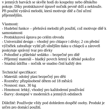
v jemných barvách se skvěle hodí do koupelny nebo dětského
pokoje. Díky protiskluzové úpravě nočník pevně drží a neklouže.
Při použití vydává melodii, která motivuje dítě a činí učení
příjemnějším.
Vlastnosti:
- Hudební funkce – přehrává melodii při použití, což motivuje dítě k
samostatnosti
- Protiskluzová úprava po celém obvodu
- Univerzální design – vhodný pro chlapce i dívky; 2 cm přední
výčnělek zabraňuje vylití při silnějším tlaku u chlapců a zároveň
poskytuje správný tvar pro dívky
- Pohodlné a přátelské sedátko – bezpečné pro dítě
- Příjemný materiál – hladký povrch šetrný k dětské pokožce
- Snadná údržba – nočník se snadno čistí každý den
Technické specifikace:
- Materiál: odolný plast bezpečný pro děti
- Rozměry: přizpůsobené dětem od 18 měsíců
- Nosnost: max. 30 kg
- Hmotnost: lehký, vhodný pro každodenní používání
- Barvy: dostupné v moderních a jemných odstínech
Důležité: Používejte vždy pod dohledem dospělé osoby. Produkt je
určen pro domácí použití.