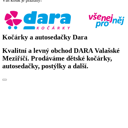
Váš košík je prázdný!
Kočárky a autosedačky Dara
Kvalitní a levný obchod DARA Valašské
Meziříčí. Prodáváme dětské kočárky,
autosedačky, postýlky a další.
Toggle
navigation