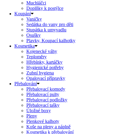
Muchláčci
Doplňky k postýlce
Koupání
Vaničky
Sedátka do vany pro děti
Stupátka k umyvadlu
Osušky
Plavky, Koupací kalhotky
Kosmetika
Kojenecké váhy
Teploměry
Hřebínky, kartáčky
Hygienické potřeby
Zubní hygiena
Opalovací přípravky
Přebalování
Přebalovací komody
Přebalovací pulty
Přebalovací podložky
Přebalovací tašky
Úložné boxy
Pleny
Plenkové kalhoty
Koše na pleny a náplně
Kosmetika k přebalování