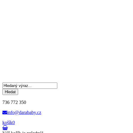
Hledat
736 772 350
info@darababy.cz
košík
0