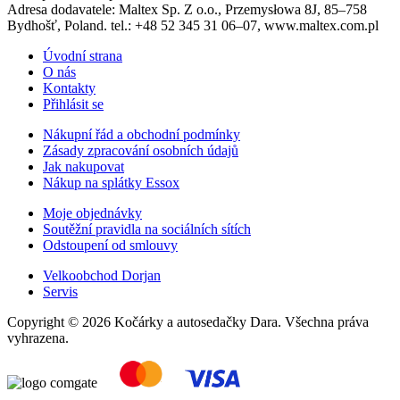
Adresa dodavatele: Maltex Sp. Z o.o., Przemysłowa 8J, 85–758
Bydhošť, Poland. tel.: +48 52 345 31 06–07, www.maltex.com.pl
Úvodní strana
O nás
Kontakty
Přihlásit se
Nákupní řád a obchodní podmínky
Zásady zpracování osobních údajů
Jak nakupovat
Nákup na splátky Essox
Moje objednávky
Soutěžní pravidla na sociálních sítích
Odstoupení od smlouvy
Velkoobchod Dorjan
Servis
Copyright © 2026 Kočárky a autosedačky Dara. Všechna práva
vyhrazena.