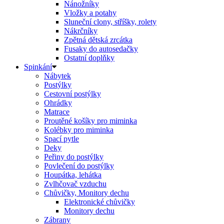
Nánožníky
Vložky a potahy
Sluneční clony, stříšky, rolety
Nákrčníky
Zpětná dětská zrcátka
Fusaky do autosedačky
Ostatní doplňky
Spinkání
Nábytek
Postýlky
Cestovní postýlky
Ohrádky
Matrace
Proutěné košíky pro miminka
Kolébky pro miminka
Spací pytle
Deky
Peřiny do postýlky
Povlečení do postýlky
Houpátka, lehátka
Zvlhčovač vzduchu
Chůvičky, Monitory dechu
Elektronické chůvičky
Monitory dechu
Zábrany