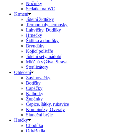
Nočníky
Sedátka na WC
Krmení
Jídelní židličky
Termoobaly, termosky
Lahvičky, Dudlíky
Hrnečky
Šidítka a doplňky
Bryndáky
Kojící polštáře
Jídelní sety, nádobí
Mléčná výživa, Strava
Sterilizátory
Oblečení
Zavinovačky
Botičky
Capáčky
Kalhotky
Župánky
Čepice, šátky, rukavice
Kombinézy, Overaly
Sluneční brýle
Hračky
Chodítka
Odrážedla