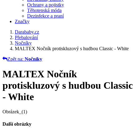
Ochrany a pojistky
Těhotenská móda
Dezinfekce a praní
Značky
Darababy.cz
Přebalování
Nočníky
MALTEX Nočník protiskluzový s hudbou Classic - White
Zpět na:
Nočníky
MALTEX Nočník
protiskluzový s hudbou Classic
- White
Obrázek_(1)
Další obrázky