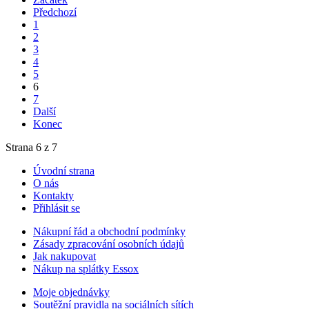
Předchozí
1
2
3
4
5
6
7
Další
Konec
Strana 6 z 7
Úvodní strana
O nás
Kontakty
Přihlásit se
Nákupní řád a obchodní podmínky
Zásady zpracování osobních údajů
Jak nakupovat
Nákup na splátky Essox
Moje objednávky
Soutěžní pravidla na sociálních sítích