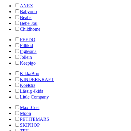
ANEX
Babyono
Beaba
Bebe-Jou
Childhome
FEEDO
Fillikid
Inglesina
Jollein
Keepigo
KikkaBoo
KINDERKRAFT
Koelstra
Lässig 4kids
Little Company
Maxi-Cosi
Moon
PETITEMARS
SKIPHOP
TFK