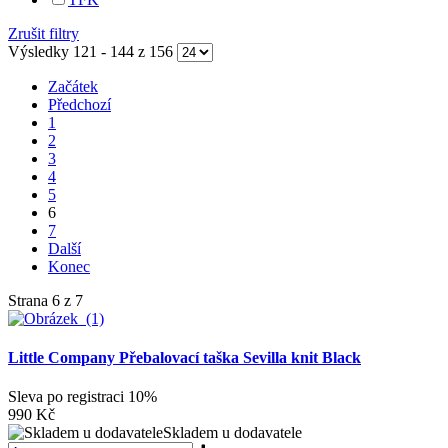
Zrušit filtry
Výsledky 121 - 144 z 156
Začátek
Předchozí
1
2
3
4
5
6
7
Další
Konec
Strana 6 z 7
Little Company Přebalovací taška Sevilla knit Black
Sleva po registraci
10%
990 Kč
Skladem u dodavatele