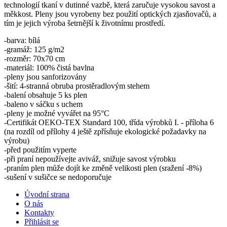
technologií tkaní v dutinné vazbě, která zaručuje vysokou savost a
měkkost. Pleny jsou vyrobeny bez použití optických zjasňovačů, a
tím je jejich výroba šetrnější k životnímu prostředí.
-barva: bílá
-gramáž: 125 g/m2
-rozměr: 70x70 cm
-materiál: 100% čistá bavlna
-pleny jsou sanforizovány
-šití: 4-stranná obruba prostěradlovým stehem
-balení obsahuje 5 ks plen
-baleno v sáčku s uchem
-pleny je možné vyvářet na 95°C
-Certifikát OEKO-TEX Standard 100, třída výrobků I. - příloha 6
(na rozdíl od přílohy 4 ještě zpřísňuje ekologické požadavky na
výrobu)
-před použitím vyperte
-při praní nepoužívejte aviváž, snižuje savost výrobku
-praním plen může dojít ke změně velikosti plen (sražení -8%)
-sušení v sušičce se nedoporučuje
Úvodní strana
O nás
Kontakty
Přihlásit se