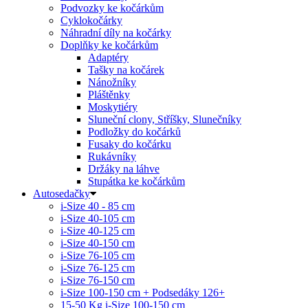
Podvozky ke kočárkům
Cyklokočárky
Náhradní díly na kočárky
Doplňky ke kočárkům
Adaptéry
Tašky na kočárek
Nánožníky
Pláštěnky
Moskytiéry
Sluneční clony, Stříšky, Slunečníky
Podložky do kočárků
Fusaky do kočárku
Rukávníky
Držáky na láhve
Stupátka ke kočárkům
Autosedačky
i-Size 40 - 85 cm
i-Size 40-105 cm
i-Size 40-125 cm
i-Size 40-150 cm
i-Size 76-105 cm
i-Size 76-125 cm
i-Size 76-150 cm
i-Size 100-150 cm + Podsedáky 126+
15-50 Kg
i-Size 100-150 cm