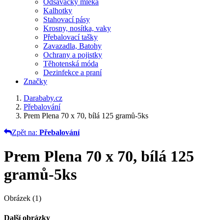
Odsávačky mléka
Kalhotky
Stahovací pásy
Krosny, nosítka, vaky
Přebalovací tašky
Zavazadla, Batohy
Ochrany a pojistky
Těhotenská móda
Dezinfekce a praní
Značky
Darababy.cz
Přebalování
Prem Plena 70 x 70, bílá 125 gramů-5ks
Zpět na:
Přebalování
Prem Plena 70 x 70, bílá 125
gramů-5ks
Obrázek (1)
Další obrázky