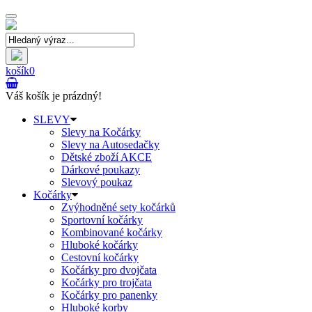
Toggle
navigation
košík
0
Váš košík je prázdný!
SLEVY
Slevy na Kočárky
Slevy na Autosedačky
Dětské zboží AKCE
Dárkové poukazy
Slevový poukaz
Kočárky
Zvýhodněné sety kočárků
Sportovní kočárky
Kombinované kočárky
Hluboké kočárky
Cestovní kočárky
Kočárky pro dvojčata
Kočárky pro trojčata
Kočárky pro panenky
Hluboké korby