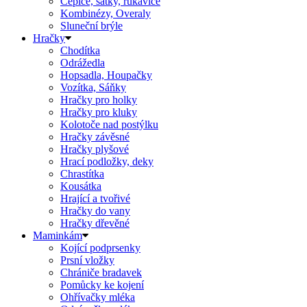
Čepice, šátky, rukavice
Kombinézy, Overaly
Sluneční brýle
Hračky
Chodítka
Odrážedla
Hopsadla, Houpačky
Vozítka, Sáňky
Hračky pro holky
Hračky pro kluky
Kolotoče nad postýlku
Hračky závěsné
Hračky plyšové
Hrací podložky, deky
Chrastítka
Kousátka
Hrající a tvořivé
Hračky do vany
Hračky dřevěné
Maminkám
Kojící podprsenky
Prsní vložky
Chrániče bradavek
Pomůcky ke kojení
Ohřívačky mléka