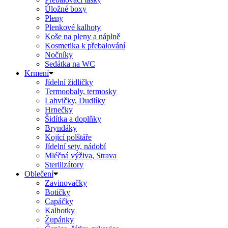
Úložné boxy
Pleny
Plenkové kalhoty
Koše na pleny a náplně
Kosmetika k přebalování
Nočníky
Sedátka na WC
Krmení
Jídelní židličky
Termoobaly, termosky
Lahvičky, Dudlíky
Hrnečky
Šidítka a doplňky
Bryndáky
Kojící polštáře
Jídelní sety, nádobí
Mléčná výživa, Strava
Sterilizátory
Oblečení
Zavinovačky
Botičky
Capáčky
Kalhotky
Župánky