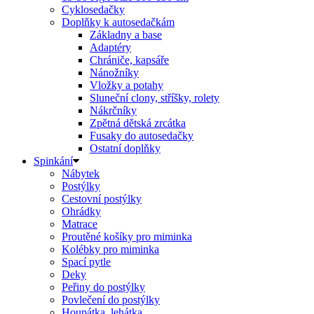
Cyklosedačky
Doplňky k autosedačkám
Základny a base
Adaptéry
Chrániče, kapsáře
Nánožníky
Vložky a potahy
Sluneční clony, stříšky, rolety
Nákrčníky
Zpětná dětská zrcátka
Fusaky do autosedačky
Ostatní doplňky
Spinkání
Nábytek
Postýlky
Cestovní postýlky
Ohrádky
Matrace
Proutěné košíky pro miminka
Kolébky pro miminka
Spací pytle
Deky
Peřiny do postýlky
Povlečení do postýlky
Houpátka, lehátka