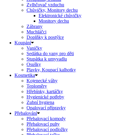
Zvlhčovač vzduchu
Chůvičky, Monitory dechu
Elektronické chůvičky
Monitory dechu
Zábrany
Muchláčci
Doplňky k postýlce
Koupání
Vaničky
Sedátka do vany pro děti
Stupátka k umyvadlu
Osušky
Plavky, Koupací kalhotky
Kosmetika
Kojenecké váhy
Teploměry
Hřebínky, kartáčky
Hygienické potřeby
Zubní hygiena
Opalovací přípravky
Přebalování
Přebalovací komody
Přebalovací pulty
Přebalovací podložky
Přebalovací tašky