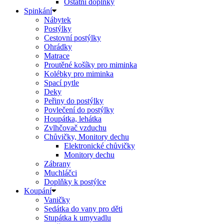
Ostatní doplňky
Spinkání
Nábytek
Postýlky
Cestovní postýlky
Ohrádky
Matrace
Proutěné košíky pro miminka
Kolébky pro miminka
Spací pytle
Deky
Peřiny do postýlky
Povlečení do postýlky
Houpátka, lehátka
Zvlhčovač vzduchu
Chůvičky, Monitory dechu
Elektronické chůvičky
Monitory dechu
Zábrany
Muchláčci
Doplňky k postýlce
Koupání
Vaničky
Sedátka do vany pro děti
Stupátka k umyvadlu