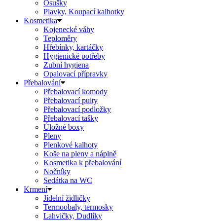
Osušky
Plavky, Koupací kalhotky
Kosmetika
Kojenecké váhy
Teploměry
Hřebínky, kartáčky
Hygienické potřeby
Zubní hygiena
Opalovací přípravky
Přebalování
Přebalovací komody
Přebalovací pulty
Přebalovací podložky
Přebalovací tašky
Úložné boxy
Pleny
Plenkové kalhoty
Koše na pleny a náplně
Kosmetika k přebalování
Nočníky
Sedátka na WC
Krmení
Jídelní židličky
Termoobaly, termosky
Lahvičky, Dudlíky