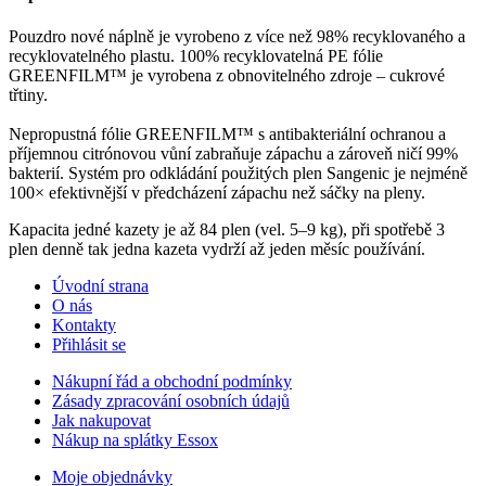
Pouzdro nové náplně je vyrobeno z více než 98% recyklovaného a
recyklovatelného plastu. 100% recyklovatelná PE fólie
GREENFIL­M™ je vyrobena z obnovitelného zdroje – cukrové
třtiny.
Nepropustná fó­lie GREEN­FILM™ s antibak­teriální ochranou a
příjemnou citró­novou vůní zabraňuje zápachu a záro­veň ničí 99%
bakterií. Systém pro odkládání použitých plen Sangenic je nejméně
100× efektivnější v předcházení zápachu než sáčky na pleny.
Kapacita jedné kazety je až 84 plen (vel. 5–9 kg), při spotřebě 3
plen denně tak jedna kazeta vydrží až jeden měsíc používání.
Úvodní strana
O nás
Kontakty
Přihlásit se
Nákupní řád a obchodní podmínky
Zásady zpracování osobních údajů
Jak nakupovat
Nákup na splátky Essox
Moje objednávky