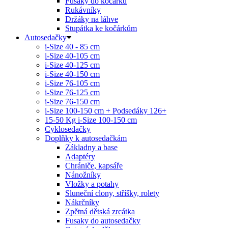
Fusaky do kočárku
Rukávníky
Držáky na láhve
Stupátka ke kočárkům
Autosedačky
i-Size 40 - 85 cm
i-Size 40-105 cm
i-Size 40-125 cm
i-Size 40-150 cm
i-Size 76-105 cm
i-Size 76-125 cm
i-Size 76-150 cm
i-Size 100-150 cm + Podsedáky 126+
15-50 Kg
i-Size 100-150 cm
Cyklosedačky
Doplňky k autosedačkám
Základny a base
Adaptéry
Chrániče, kapsáře
Nánožníky
Vložky a potahy
Sluneční clony, stříšky, rolety
Nákrčníky
Zpětná dětská zrcátka
Fusaky do autosedačky