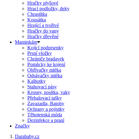
Hračky plyšové
Hrací podložky, deky
Chrastítka
Kousátka
Hrající a tvořivé
Hračky do vany
Hračky dřevěné
Maminkám
Kojící podprsenky
Prsní vložky
Chrániče bradavek
Pomůcky ke kojení
Ohřívačky mléka
Odsávačky mléka
Kalhotky
Stahovací pásy
Krosny, nosítka, vaky
Přebalovací tašky
Zavazadla, Batohy
Ochrany a pojistky
Těhotenská móda
Dezinfekce a praní
Značky
Darababy.cz