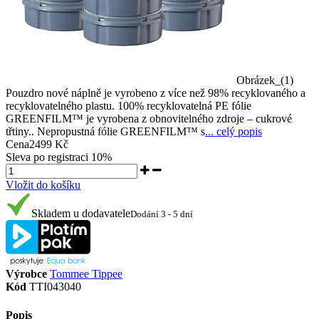
Obrázek_(1)
Pouzdro nové náplně je vyrobeno z více než 98% recyklovaného a
recyklovatelného plastu. 100% recyklovatelná PE fólie
GREENFIL­M™ je vyrobena z obnovitelného zdroje – cukrové
třtiny.. Nepropustná fó­lie GREEN­FILM™ s
... celý popis
Cena
2499 Kč
Sleva po registraci
10%
Vložit do košíku
Skladem u dodavatele
Dodání 3 - 5 dní
Výrobce
Tommee Tippee
Kód
TTI043040
Popis