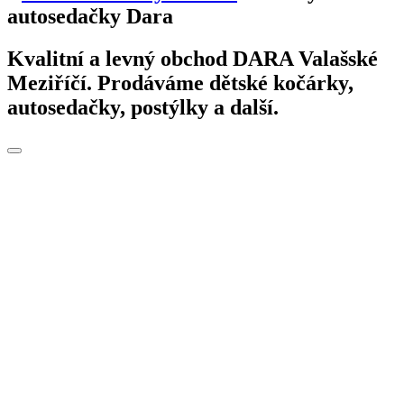
autosedačky Dara
Kvalitní a levný obchod DARA Valašské
Meziříčí. Prodáváme dětské kočárky,
autosedačky, postýlky a další.
Toggle
navigation