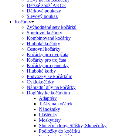
Dětské zboží AKCE
Dárkové poukazy
Slevový poukaz
Kočárky
Zvýhodněné sety kočárků
Sportovní kočárky
Kombinované kočárky
Hluboké kočárky
Cestovní kočárky
Kočárky pro dvojčata
Kočárky pro trojčata
Kočárky pro panenky
Hluboké korby
Podvozky ke kočárkům
Cyklokočárky
Náhradní díly na kočárky
Doplňky ke kočárkům
Adaptéry
Tašky na kočárek
Nánožníky
Pláštěnky
Moskytiéry
Sluneční clony, Stříšky, Slunečníky
Podložky do kočárků