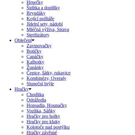
Hrnečky
Šidítka a doplňky
Bryndáky
Kojící polštáře
Jídelní sety, nádobí
Mléčná výživa, Strava
Sterilizátory
Oblečení
Zavinovačky
Botičky
Capáčky
Kalhotky
Župánky
Čepice, šátky, rukavice
Kombinézy, Overaly
Sluneční brýle
Hračky
Chodítka
Odrážedla
Hopsadla, Houpačky
Vozítka, Sáňky
Hračky pro holky
Hračky pro kluky
Kolotoče nad postýlku
Hračky závěsné