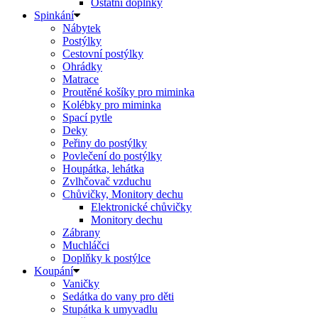
Ostatní doplňky
Spinkání
Nábytek
Postýlky
Cestovní postýlky
Ohrádky
Matrace
Proutěné košíky pro miminka
Kolébky pro miminka
Spací pytle
Deky
Peřiny do postýlky
Povlečení do postýlky
Houpátka, lehátka
Zvlhčovač vzduchu
Chůvičky, Monitory dechu
Elektronické chůvičky
Monitory dechu
Zábrany
Muchláčci
Doplňky k postýlce
Koupání
Vaničky
Sedátka do vany pro děti
Stupátka k umyvadlu