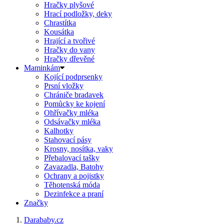
Hračky plyšové
Hrací podložky, deky
Chrastítka
Kousátka
Hrající a tvořivé
Hračky do vany
Hračky dřevěné
Maminkám
Kojící podprsenky
Prsní vložky
Chrániče bradavek
Pomůcky ke kojení
Ohřívačky mléka
Odsávačky mléka
Kalhotky
Stahovací pásy
Krosny, nosítka, vaky
Přebalovací tašky
Zavazadla, Batohy
Ochrany a pojistky
Těhotenská móda
Dezinfekce a praní
Značky
Darababy.cz