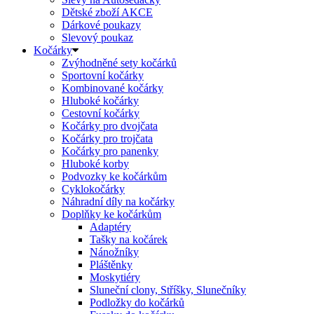
Dětské zboží AKCE
Dárkové poukazy
Slevový poukaz
Kočárky
Zvýhodněné sety kočárků
Sportovní kočárky
Kombinované kočárky
Hluboké kočárky
Cestovní kočárky
Kočárky pro dvojčata
Kočárky pro trojčata
Kočárky pro panenky
Hluboké korby
Podvozky ke kočárkům
Cyklokočárky
Náhradní díly na kočárky
Doplňky ke kočárkům
Adaptéry
Tašky na kočárek
Nánožníky
Pláštěnky
Moskytiéry
Sluneční clony, Stříšky, Slunečníky
Podložky do kočárků