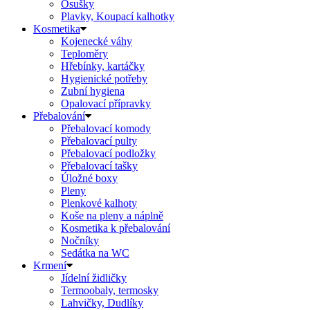
Osušky
Plavky, Koupací kalhotky
Kosmetika
Kojenecké váhy
Teploměry
Hřebínky, kartáčky
Hygienické potřeby
Zubní hygiena
Opalovací přípravky
Přebalování
Přebalovací komody
Přebalovací pulty
Přebalovací podložky
Přebalovací tašky
Úložné boxy
Pleny
Plenkové kalhoty
Koše na pleny a náplně
Kosmetika k přebalování
Nočníky
Sedátka na WC
Krmení
Jídelní židličky
Termoobaly, termosky
Lahvičky, Dudlíky