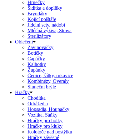
Hrnečky
Šidítka a doplňky
Bryndáky
Kojící polštáře
Jídelní sety, nádobí
Mléčná výživa, Strava
Sterilizátory
Oblečení
Zavinovačky
Botičky
Capáčky
Kalhotky
Župánky
Čepice, šátky, rukavice
Kombinézy, Overaly
Sluneční brýle
Hračky
Chodítka
Odrážedla
Hopsadla, Houpačky
Vozítka, Sáňky
Hračky pro holky
Hračky pro kluky
Kolotoče nad postýlku
Hračky závěsné