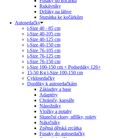
Fusaky do kočárku
Rukávníky
Držáky na láhve
Stupátka ke kočárkům
Autosedačky
i-Size 40 - 85 cm
i-Size 40-105 cm
i-Size 40-125 cm
i-Size 40-150 cm
i-Size 76-105 cm
i-Size 76-125 cm
i-Size 76-150 cm
i-Size 100-150 cm + Podsedáky 126+
15-50 Kg
i-Size 100-150 cm
Cyklosedačky
Doplňky k autosedačkám
Základny a base
Adaptéry
Chrániče, kapsáře
Nánožníky
Vložky a potahy
Sluneční clony, stříšky, rolety
Nákrčníky
Zpětná dětská zrcátka
Fusaky do autosedačky