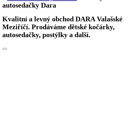
autosedačky Dara
Kvalitní a levný obchod DARA Valašské
Meziříčí. Prodáváme dětské kočárky,
autosedačky, postýlky a další.
Toggle
navigation