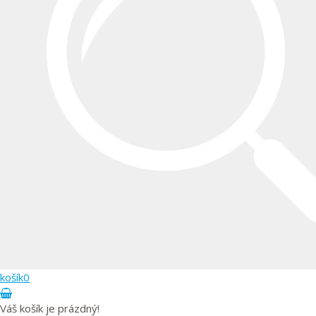
KVALITNÍ A LEVNÝ OBCHOD DARA VALAŠS
K
košík
0
Váš košík je prázdný!