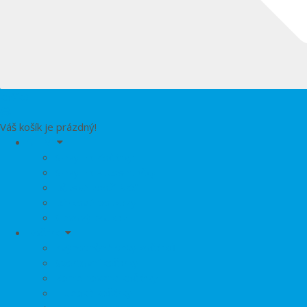
košík
0
Váš košík je prázdný!
SLEVY
Slevy na Kočárky
Slevy na Autosedačky
Dětské zboží AKCE
Dárkové poukazy
Slevový poukaz
Kočárky
Zvýhodněné sety kočárků
Sportovní kočárky
Kombinované kočárky
Hluboké kočárky