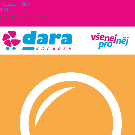
O nás
Blog
Sleva po registraci 10%