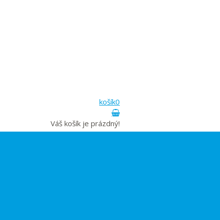
košík
0
Váš košík je prázdný!