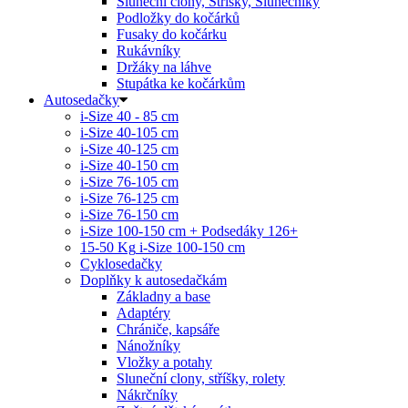
Sluneční clony, Stříšky, Slunečníky
Podložky do kočárků
Fusaky do kočárku
Rukávníky
Držáky na láhve
Stupátka ke kočárkům
Autosedačky
i-Size 40 - 85 cm
i-Size 40-105 cm
i-Size 40-125 cm
i-Size 40-150 cm
i-Size 76-105 cm
i-Size 76-125 cm
i-Size 76-150 cm
i-Size 100-150 cm + Podsedáky 126+
15-50 Kg
i-Size 100-150 cm
Cyklosedačky
Doplňky k autosedačkám
Základny a base
Adaptéry
Chrániče, kapsáře
Nánožníky
Vložky a potahy
Sluneční clony, stříšky, rolety
Nákrčníky