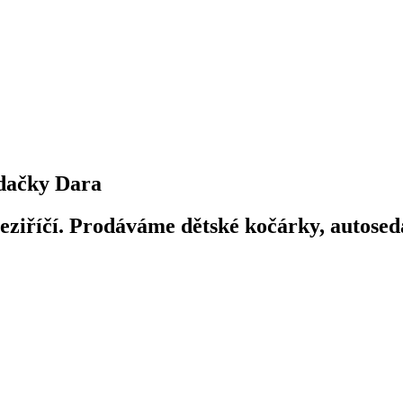
dačky Dara
iříčí. Prodáváme dětské kočárky, autosedač