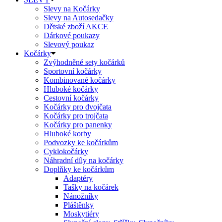
Slevy na Kočárky
Slevy na Autosedačky
Dětské zboží AKCE
Dárkové poukazy
Slevový poukaz
Kočárky
Zvýhodněné sety kočárků
Sportovní kočárky
Kombinované kočárky
Hluboké kočárky
Cestovní kočárky
Kočárky pro dvojčata
Kočárky pro trojčata
Kočárky pro panenky
Hluboké korby
Podvozky ke kočárkům
Cyklokočárky
Náhradní díly na kočárky
Doplňky ke kočárkům
Adaptéry
Tašky na kočárek
Nánožníky
Pláštěnky
Moskytiéry