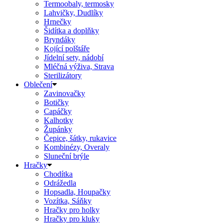
Termoobaly, termosky
Lahvičky, Dudlíky
Hrnečky
Šidítka a doplňky
Bryndáky
Kojící polštáře
Jídelní sety, nádobí
Mléčná výživa, Strava
Sterilizátory
Oblečení
Zavinovačky
Botičky
Capáčky
Kalhotky
Župánky
Čepice, šátky, rukavice
Kombinézy, Overaly
Sluneční brýle
Hračky
Chodítka
Odrážedla
Hopsadla, Houpačky
Vozítka, Sáňky
Hračky pro holky
Hračky pro kluky