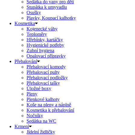
Sedátka do vany pro děti
Stupátka k umyvadlu
Osušky
Plavky, Koupací kalhotky
Kosmetika
Kojenecké váhy
Teploměry
Hřebínky, kartáčky
Hygienické potřeby
Zubní hygiena
Opalovací přípravky
Přebalování
Přebalovací komody
Přebalovací pulty
Přebalovací podložky
Přebalovací tašky
Úložné boxy
Pleny
Plenkové kalhoty
Koše na pleny a náplně
Kosmetika k přebalování
Nočníky
Sedátka na WC
Krmení
Jídelní židličky