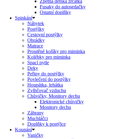
Zpětná dětská zrcátka
Fusaky do autosedačky
Ostatní doplňky
Spinkání
Nábytek
Postýlky
Cestovní postýlky
Ohrádky
Matrace
Proutěné košíky pro miminka
Kolébky pro miminka
Spací pytle
Deky
Peřiny do postýlky
Povlečení do postýlky
Houpátka, lehátka
Zvlhčovač vzduchu
Chůvičky, Monitory dechu
Elektronické chůvičky
Monitory dechu
Zábrany
Muchláčci
Doplňky k postýlce
Koupání
Vaničky