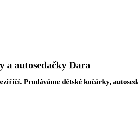
y a autosedačky Dara
iříčí. Prodáváme dětské kočárky, autosedač