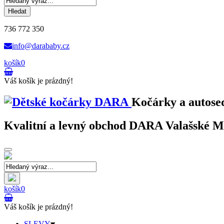
Hledat
736 772 350
info@darababy.cz
košík
0
Váš košík je prázdný!
Kočárky a autose
Kvalitní a levný obchod DARA Valašské Mez
Toggle
navigation
košík
0
Váš košík je prázdný!
SLEVY