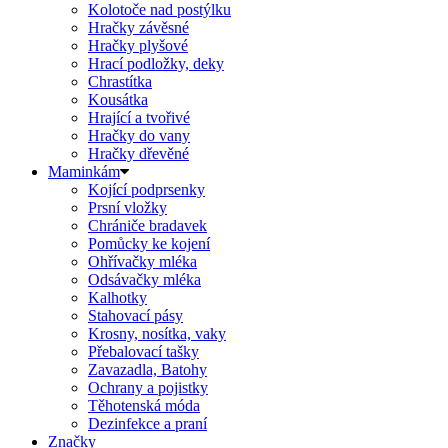
Kolotoče nad postýlku
Hračky závěsné
Hračky plyšové
Hrací podložky, deky
Chrastítka
Kousátka
Hrající a tvořivé
Hračky do vany
Hračky dřevěné
Maminkám
Kojící podprsenky
Prsní vložky
Chrániče bradavek
Pomůcky ke kojení
Ohřívačky mléka
Odsávačky mléka
Kalhotky
Stahovací pásy
Krosny, nosítka, vaky
Přebalovací tašky
Zavazadla, Batohy
Ochrany a pojistky
Těhotenská móda
Dezinfekce a praní
Značky