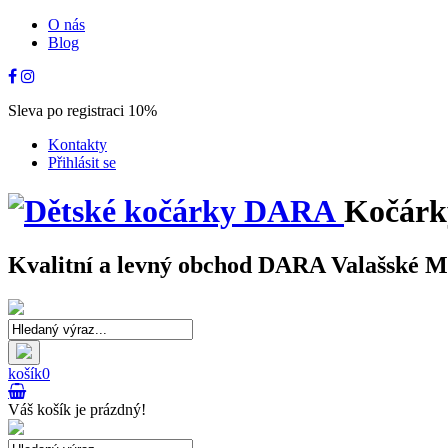
O nás
Blog
Sleva po registraci 10%
Kontakty
Přihlásit se
Kočárk
Kvalitní a levný obchod DARA Valašské Mez
košík
0
Váš košík je prázdný!