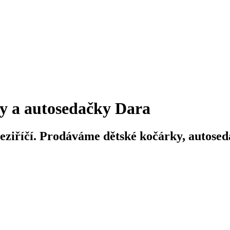
y a autosedačky Dara
iříčí. Prodáváme dětské kočárky, autosedač