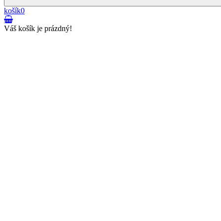
košík
0
Váš košík je prázdný!