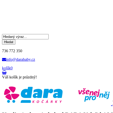
Hledat
736 772 350
info@darababy.cz
košík
0
Váš košík je prázdný!