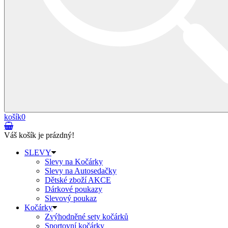
košík
0
Váš košík je prázdný!
SLEVY
Slevy na Kočárky
Slevy na Autosedačky
Dětské zboží AKCE
Dárkové poukazy
Slevový poukaz
Kočárky
Zvýhodněné sety kočárků
Sportovní kočárky