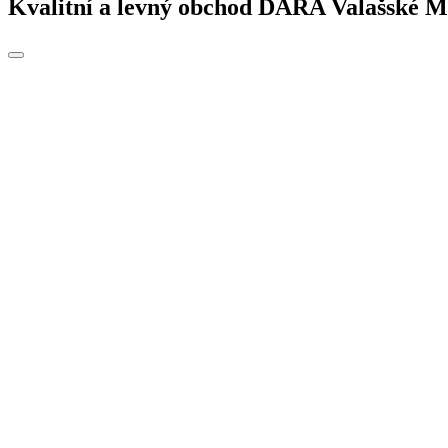
Kvalitní a levný obchod DARA Valašské Mez
Toggle
navigation