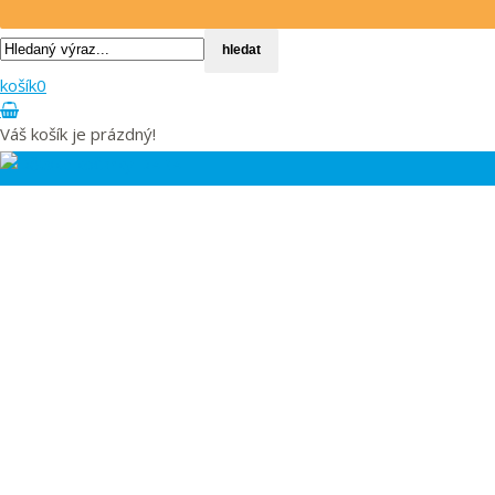
hledat
košík
0
Váš košík je prázdný!
Toggle
navigation