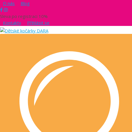
O nás
Blog
Sleva po registraci 10%
Kontakty
Přihlásit se