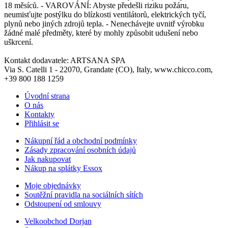
18 měsíců. - VAROVÁNÍ: Abyste předešli riziku požáru,
neumisťujte postýlku do blízkosti ventilátorů, elektrických tyčí,
plynů nebo jiných zdrojů tepla. - Nenechávejte uvnitř výrobku
žádné malé předměty, které by mohly způsobit udušení nebo
uškrcení.
Kontakt dodavatele: ARTSANA SPA
Via S. Catelli 1 - 22070, Grandate (CO), Italy, www.chicco.com,
+39 800 188 1259
Úvodní strana
O nás
Kontakty
Přihlásit se
Nákupní řád a obchodní podmínky
Zásady zpracování osobních údajů
Jak nakupovat
Nákup na splátky Essox
Moje objednávky
Soutěžní pravidla na sociálních sítích
Odstoupení od smlouvy
Velkoobchod Dorjan