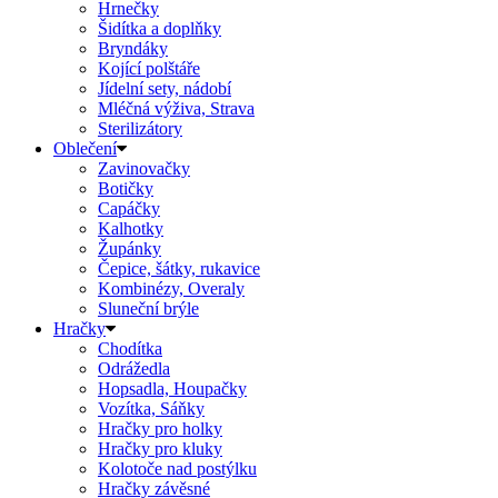
Hrnečky
Šidítka a doplňky
Bryndáky
Kojící polštáře
Jídelní sety, nádobí
Mléčná výživa, Strava
Sterilizátory
Oblečení
Zavinovačky
Botičky
Capáčky
Kalhotky
Župánky
Čepice, šátky, rukavice
Kombinézy, Overaly
Sluneční brýle
Hračky
Chodítka
Odrážedla
Hopsadla, Houpačky
Vozítka, Sáňky
Hračky pro holky
Hračky pro kluky
Kolotoče nad postýlku
Hračky závěsné