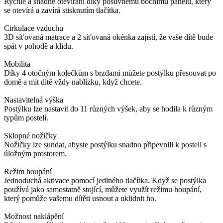
Rychlé a snadné otevírání díky posuvnému bočnímu panelu, který
se otevírá a zavírá stisknutím tlačítka.
Cirkulace vzduchu
3D síťovaná matrace a 2 síťovaná okénka zajistí, že vaše dítě bude
spát v pohodě a klidu.
Mobilita
Díky 4 otočným kolečkům s brzdami můžete postýlku přesouvat po
domě a mít dítě vždy nablízku, když chcete.
Nastavitelná výška
Postýlku lze nastavit do 11 různých výšek, aby se hodila k různým
typům postelí.
Sklopné nožičky
Nožičky lze sundat, abyste postýlku snadno připevnili k posteli s
úložným prostorem.
Režim houpání
Jednoduchá aktivace pomocí jediného tlačítka. Když se postýlka
používá jako samostatně stojící, můžete využít režimu houpání,
který pomůže vašemu dítěti usnout a uklidnit ho.
Možnost naklápění