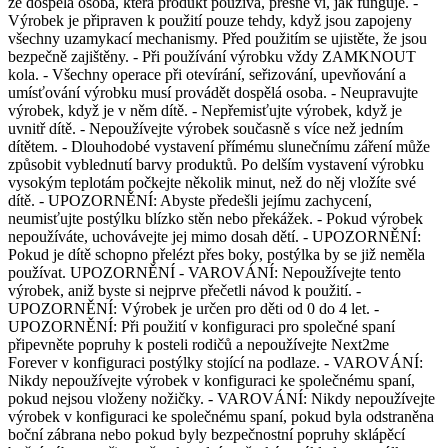
že dospělá osoba, která produkt používá, přesně ví, jak funguje. -
Výrobek je připraven k použití pouze tehdy, když jsou zapojeny
všechny uzamykací mechanismy. Před použitím se ujistěte, že jsou
bezpečně zajištěny. - Při používání výrobku vždy ZAMKNOUT
kola. - Všechny operace při otevírání, seřizování, upevňování a
umísťování výrobku musí provádět dospělá osoba. - Neupravujte
výrobek, když je v něm dítě. - Nepřemisťujte výrobek, když je
uvnitř dítě. - Nepoužívejte výrobek současně s více než jedním
dítětem. - Dlouhodobé vystavení přímému slunečnímu záření může
způsobit vyblednutí barvy produktů. Po delším vystavení výrobku
vysokým teplotám počkejte několik minut, než do něj vložíte své
dítě. - UPOZORNĚNÍ: Abyste předešli jejímu zachycení,
neumisťujte postýlku blízko stěn nebo překážek. - Pokud výrobek
nepoužíváte, uchovávejte jej mimo dosah dětí. - UPOZORNĚNÍ:
Pokud je dítě schopno přelézt přes boky, postýlka by se již neměla
používat. UPOZORNĚNÍ - VAROVÁNÍ: Nepoužívejte tento
výrobek, aniž byste si nejprve přečetli návod k použití. -
UPOZORNĚNÍ: Výrobek je určen pro děti od 0 do 4 let. -
UPOZORNĚNÍ: Při použití v konfiguraci pro společné spaní
připevněte popruhy k posteli rodičů a nepoužívejte Next2me
Forever v konfiguraci postýlky stojící na podlaze. - VAROVÁNÍ:
Nikdy nepoužívejte výrobek v konfiguraci ke společnému spaní,
pokud nejsou vloženy nožičky. - VAROVÁNÍ: Nikdy nepoužívejte
výrobek v konfiguraci ke společnému spaní, pokud byla odstraněna
boční zábrana nebo pokud byly bezpečnostní popruhy sklápěcí