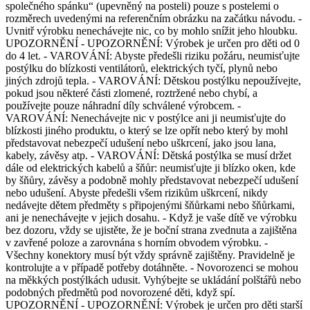
společného spánku“ (upevněný na posteli) pouze s postelemi o
rozměrech uvedenými na referenčním obrázku na začátku návodu. -
Uvnitř výrobku nenechávejte nic, co by mohlo snížit jeho hloubku.
UPOZORNĚNÍ - UPOZORNĚNÍ: Výrobek je určen pro děti od 0
do 4 let. - VAROVÁNÍ: Abyste předešli riziku požáru, neumisťujte
postýlku do blízkosti ventilátorů, elektrických tyčí, plynů nebo
jiných zdrojů tepla. - VAROVÁNÍ: Dětskou postýlku nepoužívejte,
pokud jsou některé části zlomené, roztržené nebo chybí, a
používejte pouze náhradní díly schválené výrobcem. -
VAROVÁNÍ: Nenechávejte nic v postýlce ani ji neumisťujte do
blízkosti jiného produktu, o který se lze opřít nebo který by mohl
představovat nebezpečí udušení nebo uškrcení, jako jsou lana,
kabely, závěsy atp. - VAROVÁNÍ: Dětská postýlka se musí držet
dále od elektrických kabelů a šňůr: neumisťujte ji blízko oken, kde
by šňůry, závěsy a podobně mohly představovat nebezpečí udušení
nebo udušení. Abyste předešli všem rizikům uškrcení, nikdy
nedávejte dětem předměty s připojenými šňůrkami nebo šňůrkami,
ani je nenechávejte v jejich dosahu. - Když je vaše dítě ve výrobku
bez dozoru, vždy se ujistěte, že je boční strana zvednuta a zajištěna
v zavřené poloze a zarovnána s horním obvodem výrobku. -
Všechny konektory musí být vždy správně zajištěny. Pravidelně je
kontrolujte a v případě potřeby dotáhněte. - Novorozenci se mohou
na měkkých postýlkách udusit. Vyhýbejte se ukládání polštářů nebo
podobných předmětů pod novorozené děti, když spí.
UPOZORNĚNÍ - UPOZORNĚNÍ: Výrobek je určen pro děti starší