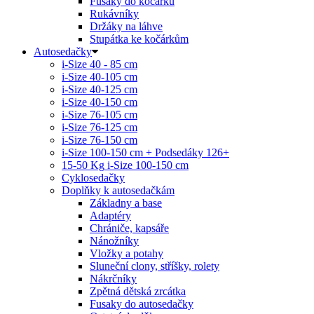
Fusaky do kočárku
Rukávníky
Držáky na láhve
Stupátka ke kočárkům
Autosedačky
i-Size 40 - 85 cm
i-Size 40-105 cm
i-Size 40-125 cm
i-Size 40-150 cm
i-Size 76-105 cm
i-Size 76-125 cm
i-Size 76-150 cm
i-Size 100-150 cm + Podsedáky 126+
15-50 Kg
i-Size 100-150 cm
Cyklosedačky
Doplňky k autosedačkám
Základny a base
Adaptéry
Chrániče, kapsáře
Nánožníky
Vložky a potahy
Sluneční clony, stříšky, rolety
Nákrčníky
Zpětná dětská zrcátka
Fusaky do autosedačky