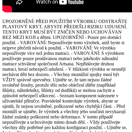
UPOZORNĚNÍ: PŘED POUŽITÍM VÝROBKU ODSTRAŇTE
PLASTOVÝ KRYT, ABYSTE PŘEDEŠLI RIZIKU UDUSENÍ.
TENTO KRYT MUSÍ BÝT ZNIČEN NEBO UCHOVÁVAN
BEZ MEZI KOJI a dětmi. UPOZORNĚNÍ - Pouze pro domácí
použití. - VAROVÁNÍ: Nepoužívejte tento výrobek, aniž byste si
nejprve přečetli návod k použití. - VAROVÁNÍ: Ve výrobku
nepoužívejte více než jednu matraci. - VAROVÁNÍ: S výrobkem
používejte pouze prodávanou matraci nebo jakékoliv náhradní
matrace schválené společností Artsana. Nepřidávejte druhou
matraci, hrozí nebezpečí udušení. - V blízkosti výrobku se nesmějí
nechávat děti bez dozoru. - Všechny montážní spojky musí být
VŽDY správně upevněny. Ujistěte se, že tam nejsou žádné
uvolněné šrouby, protože tělo nebo oblečení dítěte (například
šňůrky, náhrdelníky, šňůrky od dudlíků) se mohou zachytit a
způsobit nebezpečí uškrcení. - Seznam komponent naleznete v
uživatelské příručce. Pravidelně kontrolujte výrobek, abyste se
ujistili, že nejsou uvolněné, poškozené nebo chybějící části. - Před
montáží se ujistěte, že výrobek a všechny jeho součásti nevykazují
žádné známky poškození nebo deformace. V tomto případě
nepoužívejte a uchovávejte mimo dosah dětí. - Vždy používejte
všechny díly potřebné pro každou konfiguraci použití. - Ujistěte se,