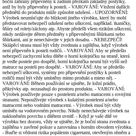
boční zábrany připevněny k zadním přezkám základny postýlky,
aniž by byly připevněny k posteli. - VAROVÁNÍ: Vložení dalších
předmětů do produktu může způsobit udušení. - UPOZORNĚNÍ:
Výrobek neumísťujte do blízkosti jiného výrobku, který by mohl
představovat nebezpečí udušení nebo uškrcení, například. tkaničky,
šňůry od rolety/záclony atp. Abyste předešli všem rizikům uškrcení,
nikdy nedávejte dětem předměty s připevněnými šňůrkami nebo
šňůrkami, ani je nenechávejte v jejich dosahu. - NEBEZPEČÍ!
Sklápěcí strana musí být vždy zvednuta a zajištěna, když výrobek
není připevněn k posteli rodičů. - VAROVÁNÍ: Aby se předešlo
nebezpečí zachycení krku dítěte o horní kolejničku na straně, která
je vedle postele pro dospělé, horní kolejnička nesmí být vyšší než
matrace na posteli pro dospělé. - VAROVÁNÍ: Aby se předešlo
nebezpečí uškrcení, systémy pro připevnění postýlky k posteli
rodičů musí být vždy umístěny mimo produkt a mimo něj. -
VAROVÁNÍ: Během používání se ujistěte, že ložní prádlo,
přikrývky atp. nezasahují do prostoru produktu. - VAROVÁNÍ:
Výrobek používejte pouze s postelemi a/nebo matracemi s rovnými
stranami. Nepoužívejte výrobek s kulatými postelemi a/nebo
matracemi nebo vodními matracemi. - Výrobek musí být vždy
umístěn na vodorovném povrchu. Nikdy nenechávejte výrobek na
nakloněném povrchu s dítětem uvnitř. - Když je vaše dítě ve
výrobku bez dozoru, vždy se ujistěte, že je boční strana zvednuta a
zajištěna v zavřené poloze a zarovnána s horním obvodem výrobku.
- Buďte si vědomi rizika popálenin cigaretami, otevřeným ohněm a