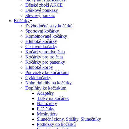
Dětské zboží AKCE
Dárkové poukazy
Slevový poukaz
Kočárky
Zvýhodněné sety kočárků
Sportovní kočárky
Kombinované kočárky
Hluboké kočárky
Cestovní kočárky
Kočárky pro dvojčata
Kočárky pro trojčata
Kočárky pro panenky
Hluboké korby
Podvozky ke kočárkům
Cyklokočárky
Náhradní díly na kočárky
Doplňky ke kočárkům
Adaptéry
Tašky na kočárek
Nánožníky
Pláštěnky
Moskytiéry
Sluneční clony, Stříšky, Slunečníky
Podložky do kočárků