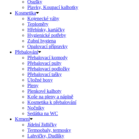
Osušky
Plavky, Koupací kalhotky
Kosmetika
Kojenecké váhy
Teploměry
Hřebínky, kartáčky
Hygienické potřeby
Zubní hygiena
Opalovací přípravky
Přebalování
Přebalovací komody
Přebalovací pulty
Přebalovací podložky
Přebalovací tašky
Úložné boxy
Pleny
Plenkové kalhoty
Koše na pleny a náplně
Kosmetika k přebalování
Nočníky
Sedátka na WC
Krmení
Jídelní židličky
Termoobaly, termosky
Lahvičky, Dudlíky