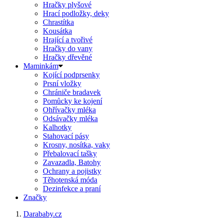
Hračky plyšové
Hrací podložky, deky
Chrastítka
Kousátka
Hrající a tvořivé
Hračky do vany
Hračky dřevěné
Maminkám
Kojící podprsenky
Prsní vložky
Chrániče bradavek
Pomůcky ke kojení
Ohřívačky mléka
Odsávačky mléka
Kalhotky
Stahovací pásy
Krosny, nosítka, vaky
Přebalovací tašky
Zavazadla, Batohy
Ochrany a pojistky
Těhotenská móda
Dezinfekce a praní
Značky
Darababy.cz