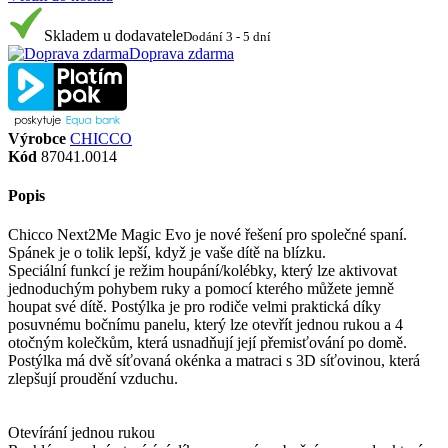
Skladem u dodavatele
Dodání 3 - 5 dní
Doprava zdarma
Výrobce
CHICCO
Kód
87041.0014
Popis
Chicco Next2Me Magic Evo je nové řešení pro společné spaní.
Spánek je o tolik lepší, když je vaše dítě na blízku.
Speciální funkcí je režim houpání/kolébky, který lze aktivovat
jednoduchým pohybem ruky a pomocí kterého můžete jemně
houpat své dítě. Postýlka je pro rodiče velmi praktická díky
posuvnému bočnímu panelu, který lze otevřít jednou rukou a 4
otočným kolečkům, která usnadňují její přemisťování po domě.
Postýlka má dvě síťovaná okénka a matraci s 3D síťovinou, která
zlepšují proudění vzduchu.
Otevírání jednou rukou