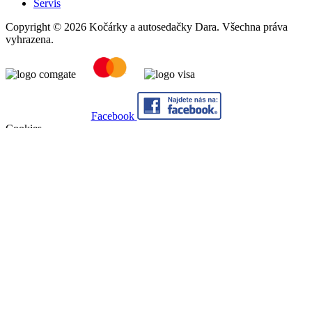
Servis
Copyright © 2026 Kočárky a autosedačky Dara. Všechna práva
vyhrazena.
Facebook
Cookies
Abychom poskytli co nejlepší služby, využíváme k ukládání a/nebo
přístupu k informacím soubory cookies. Souhlas s používáním této
technologie nám umožní zpracovávat údaje, jako je např. chování
při procházení stránek na tomto webu, apod. Nesouhlas nebo
odvolání souhlasu může nepříznivě ovlivnit určité vlastnosti a
funkce webu. Kliknutím na tlačítko Souhlasím můžete souhlas
udělit.
Nastavení
Souhlasím
Nesouhlasím
Nastavení