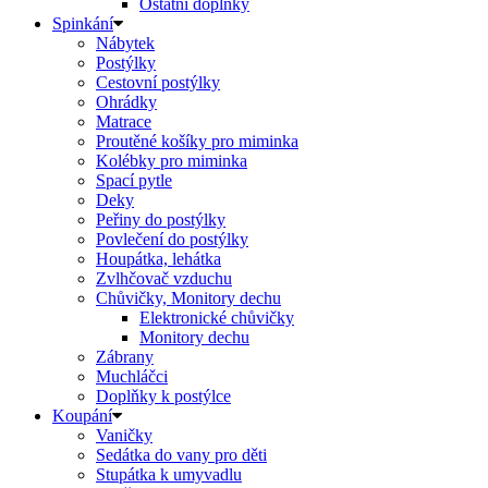
Ostatní doplňky
Spinkání
Nábytek
Postýlky
Cestovní postýlky
Ohrádky
Matrace
Proutěné košíky pro miminka
Kolébky pro miminka
Spací pytle
Deky
Peřiny do postýlky
Povlečení do postýlky
Houpátka, lehátka
Zvlhčovač vzduchu
Chůvičky, Monitory dechu
Elektronické chůvičky
Monitory dechu
Zábrany
Muchláčci
Doplňky k postýlce
Koupání
Vaničky
Sedátka do vany pro děti
Stupátka k umyvadlu