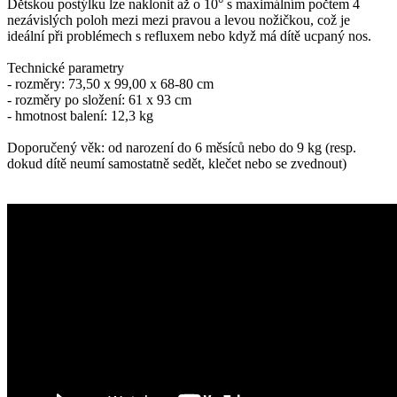
Dětskou postýlku lze naklonit až o 10° s maximálním počtem 4
nezávislých poloh mezi mezi pravou a levou nožičkou, což je
ideální při problémech s refluxem nebo když má dítě ucpaný nos.
Technické parametry
- rozměry: 73,50 x 99,00 x 68-80 cm
- rozměry po složení: 61 x 93 cm
- hmotnost balení: 12,3 kg
Doporučený věk: od narození do 6 měsíců nebo do 9 kg (resp.
dokud dítě neumí samostatně sedět, klečet nebo se zvednout)