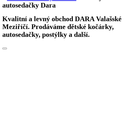
autosedačky Dara
Kvalitní a levný obchod DARA Valašské
Meziříčí. Prodáváme dětské kočárky,
autosedačky, postýlky a další.
Toggle
navigation