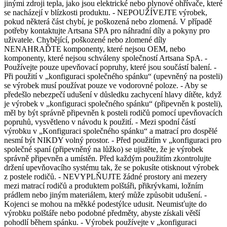
jinými zdroji tepla, jako jsou elektrické nebo plynové ohřívače, které
se nacházejí v blízkosti produktu. - NEPOUŽÍVEJTE výrobek,
pokud některá část chybí, je poškozená nebo zlomená. V případě
potřeby kontaktujte Artsana SPA pro náhradní díly a pokyny pro
uživatele. Chybějící, poškozené nebo zlomené díly
NENAHRAĎTE komponenty, které nejsou OEM, nebo
komponenty, které nejsou schváleny společností Artsana SpA. -
Používejte pouze upevňovací popruhy, které jsou součástí balení. -
Při použití v „konfiguraci společného spánku“ (upevněný na posteli)
se výrobek musí používat pouze ve vodorovné poloze. - Aby se
předešlo nebezpečí udušení v důsledku zachycení hlavy dítěte, když
je výrobek v „konfiguraci společného spánku“ (připevněn k posteli),
měl by být správně připevněn k posteli rodičů pomocí upevňovacích
popruhů, vysvětleno v návodu k použití. - Mezi spodní částí
výrobku v „Konfiguraci společného spánku“ a matrací pro dospělé
nesmí být NIKDY volný prostor. - Před použitím v „konfiguraci pro
společné spaní (připevněný na lůžko) se ujistěte, že je výrobek
správně připevněn a umístěn. Před každým použitím zkontrolujte
držení upevňovacího systému tak, že se pokusíte otisknout výrobek
z postele rodičů. - NEVYPLŇUJTE žádné prostory ani mezery
mezi matrací rodičů a produktem polštáři, přikrývkami, ložním
prádlem nebo jiným materiálem, který může způsobit udušení. -
Kojenci se mohou na měkké podestýlce udusit. Neumisťujte do
výrobku polštáře nebo podobné předměty, abyste získali větší
pohodlí během spánku. - Výrobek používejte v „konfiguraci