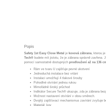
Popis
Safety 1st Easy Close Metal
je
kovová zábrana
, kterou 
Tech®
budete mít jistotu, že je zábrana správně zavřena.
pomocí samostatně dostupných
prodloužení až na 136 c
Rám ve tvaru U zajišťuje pevné ukotvení
Jednoduchá instalace bez vrtání
Instalaci umožňují 4 tlakové šrouby
Pohodlné otvírání jednou rukou
Mimořádně široký průchod
Indikátor Secure Tech® ukazuje, zda je zábrana bez
Možnost nastavení otvírání v obou směrech.
Dvojitý zajišťovací mechanismus zavírání zvyšuje 
Materiál: kov