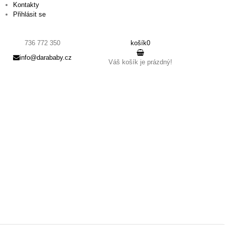
Kontakty
Přihlásit se
736 772 350
košík
0
info@darababy.cz
Váš košík je prázdný!