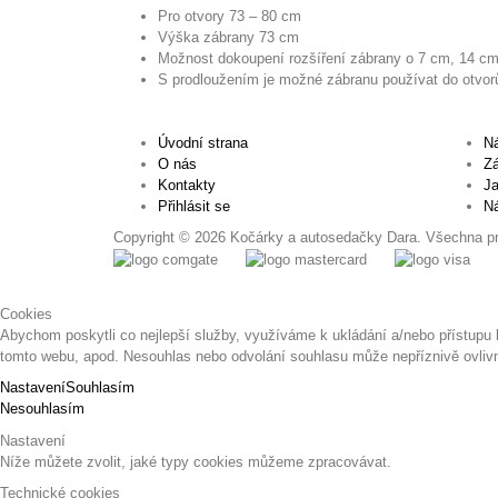
Pro otvory 73 – 80 cm
Výška zábrany 73 cm
Možnost dokoupení rozšíření zábrany o 7 cm, 14 cm
S prodloužením je možné zábranu používat do otvo
Úvodní strana
Ná
O nás
Zá
Kontakty
Ja
Přihlásit se
Ná
Copyright © 2026 Kočárky a autosedačky Dara. Všechna p
Cookies
Abychom poskytli co nejlepší služby, využíváme k ukládání a/nebo přístupu 
tomto webu, apod. Nesouhlas nebo odvolání souhlasu může nepříznivě ovlivnit
Nastavení
Souhlasím
Nesouhlasím
Nastavení
Níže můžete zvolit, jaké typy cookies můžeme zpracovávat.
Technické cookies