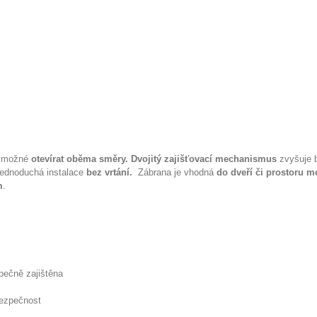
je možné
otevírat oběma směry.
Dvojitý zajišťovací mechanismus
zvyšuje 
 Jednoduchá instalace
bez vrtání.
Zábrana je vhodná
do dveří či prostoru m
m
.
pečně zajištěna
bezpečnost