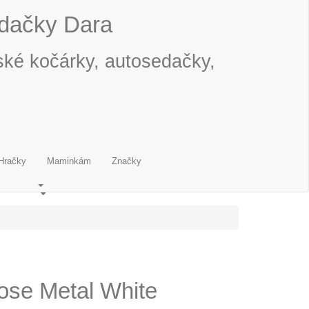
edačky Dara
ské kočárky, autosedačky,
Hračky
Maminkám
Značky
ose Metal White