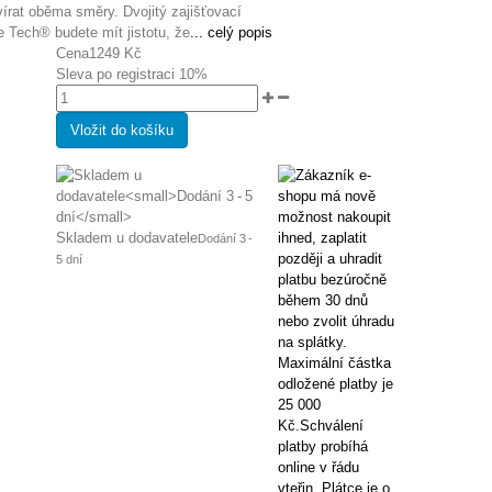
írat oběma směry. Dvojitý zajišťovací
 Tech® budete mít jistotu, že
... celý popis
Cena
1249 Kč
Sleva po registraci
10%
Vložit do košíku
Skladem u dodavatele
Dodání 3 -
5 dní