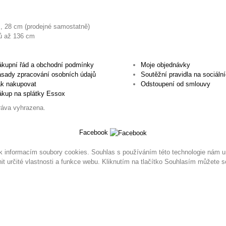
, 28 cm (prodejné samostatně)
rů až 136 cm
kupní řád a obchodní podmínky
Moje objednávky
sady zpracování osobních údajů
Soutěžní pravidla na sociální
k nakupovat
Odstoupení od smlouvy
kup na splátky Essox
ráva vyhrazena.
Facebook
k informacím soubory cookies. Souhlas s používáním této technologie nám um
 určité vlastnosti a funkce webu. Kliknutím na tlačítko Souhlasím můžete so