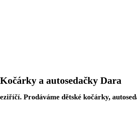
Kočárky a autosedačky Dara
iříčí. Prodáváme dětské kočárky, autosedač