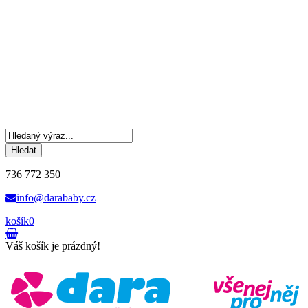
Hledat
736 772 350
info@darababy.cz
košík
0
Váš košík je prázdný!