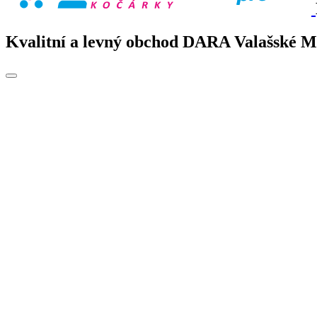
Kvalitní a levný obchod DARA Valašské Mez
Toggle
navigation