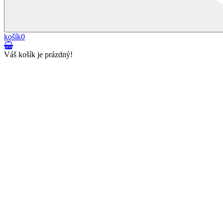
košík
0
Váš košík je prázdný!