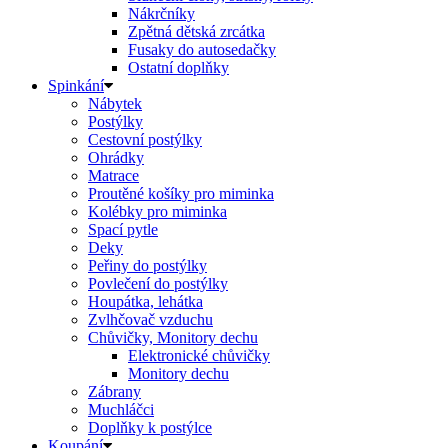
Nákrčníky
Zpětná dětská zrcátka
Fusaky do autosedačky
Ostatní doplňky
Spinkání
Nábytek
Postýlky
Cestovní postýlky
Ohrádky
Matrace
Proutěné košíky pro miminka
Kolébky pro miminka
Spací pytle
Deky
Peřiny do postýlky
Povlečení do postýlky
Houpátka, lehátka
Zvlhčovač vzduchu
Chůvičky, Monitory dechu
Elektronické chůvičky
Monitory dechu
Zábrany
Muchláčci
Doplňky k postýlce
Koupání