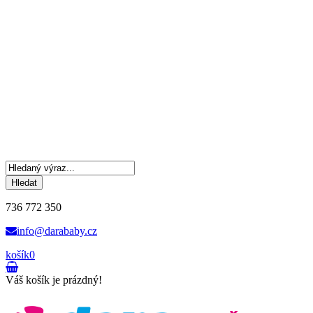
Hledat
736 772 350
info@darababy.cz
košík
0
Váš košík je prázdný!