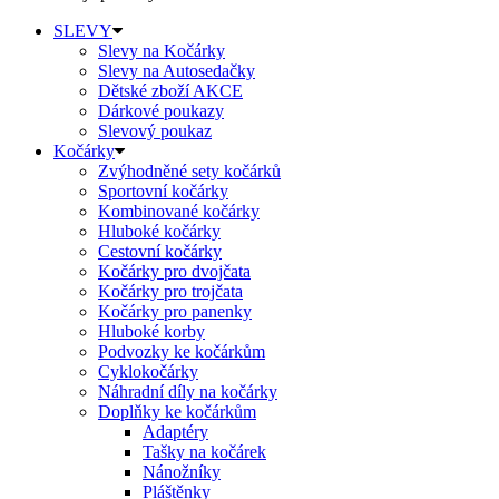
SLEVY
Slevy na Kočárky
Slevy na Autosedačky
Dětské zboží AKCE
Dárkové poukazy
Slevový poukaz
Kočárky
Zvýhodněné sety kočárků
Sportovní kočárky
Kombinované kočárky
Hluboké kočárky
Cestovní kočárky
Kočárky pro dvojčata
Kočárky pro trojčata
Kočárky pro panenky
Hluboké korby
Podvozky ke kočárkům
Cyklokočárky
Náhradní díly na kočárky
Doplňky ke kočárkům
Adaptéry
Tašky na kočárek
Nánožníky
Pláštěnky