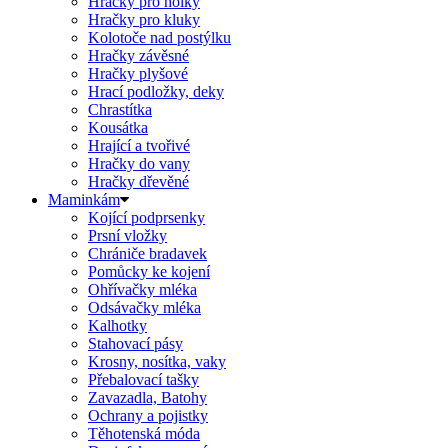
Hračky pro holky
Hračky pro kluky
Kolotoče nad postýlku
Hračky závěsné
Hračky plyšové
Hrací podložky, deky
Chrastítka
Kousátka
Hrající a tvořivé
Hračky do vany
Hračky dřevěné
Maminkám
Kojící podprsenky
Prsní vložky
Chrániče bradavek
Pomůcky ke kojení
Ohřívačky mléka
Odsávačky mléka
Kalhotky
Stahovací pásy
Krosny, nosítka, vaky
Přebalovací tašky
Zavazadla, Batohy
Ochrany a pojistky
Těhotenská móda