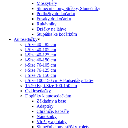
Moskytiéry
Sluneční clony, Stříšky, Slunečníky
Podložky do kočárků
Fusaky do kočárku
Rukávníky
Držáky na láhve
Stupátka ke kočárkům
Autosedačky
i-Size 40 - 85 cm
i-Size 40-105 cm
i-Size 40-125 cm
i-Size 40-150 cm
i-Size 76-105 cm
i-Size 76-125 cm
i-Size 76-150 cm
i-Size 100-150 cm + Podsedáky 126+
15-50 Kg
i-Size 100-150 cm
Cyklosedačky
Doplňky k autosedačkám
Základny a base
Adaptéry
Chrániče, kapsáře
Nánožníky
Vložky a potahy
Sluneční clony, stříšky, rolety