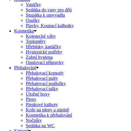
Vaničky
Sedátka do vany pro děti
Stupátka k umyvadlu
Osušky
Plavky, Koupací kalhotky
Kosmetika
Kojenecké váhy
Teploměry
Hřebínky, kartáčky
Hygienické potřeby
Zubní hygiena
Opalovací přípravky
Přebalování
Přebalovací komody
Přebalovací pulty
Přebalovací podložky
Přebalovací tašky
Úložné boxy
Pleny
Plenkové kalhoty
Koše na pleny a náplně
Kosmetika k přebalování
Nočníky
Sedátka na WC
Krmení