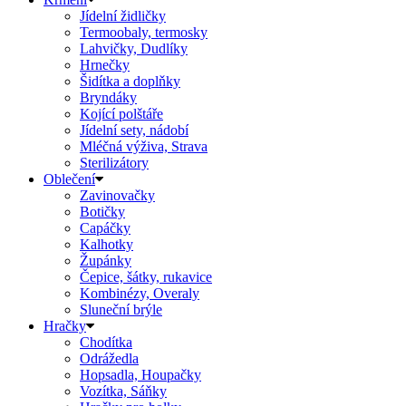
Jídelní židličky
Termoobaly, termosky
Lahvičky, Dudlíky
Hrnečky
Šidítka a doplňky
Bryndáky
Kojící polštáře
Jídelní sety, nádobí
Mléčná výživa, Strava
Sterilizátory
Oblečení
Zavinovačky
Botičky
Capáčky
Kalhotky
Župánky
Čepice, šátky, rukavice
Kombinézy, Overaly
Sluneční brýle
Hračky
Chodítka
Odrážedla
Hopsadla, Houpačky
Vozítka, Sáňky