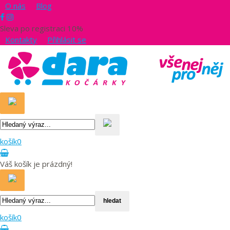
O nás
Blog
Sleva po registraci 10%
Kontakty
Přihlásit se
košík
0
Váš košík je prázdný!
hledat
košík
0