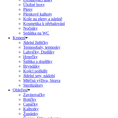
Úložné boxy
Pleny
Plenkové kalhoty
Koše na pleny a náplně
Kosmetika k přebalování
Nočníky
Sedátka na WC
Krmení
Jídelní židličky
Termoobaly, termosky
Lahvičky, Dudlíky
Hrnečky
Šidítka a doplňky
Bryndáky
Kojící polštáře
Jídelní sety, nádobí
Mléčná výživa, Strava
Sterilizátory
Oblečení
Zavinovačky
Botičky
Capáčky
Kalhotky
Župánky