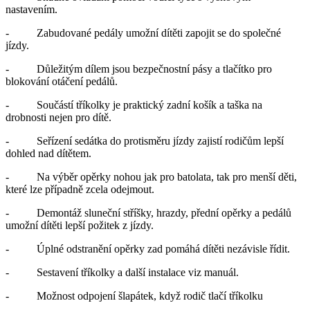
nastavením.
- Zabudované pedály umožní dítěti zapojit se do společné
jízdy.
- Důležitým dílem jsou bezpečnostní pásy a tlačítko pro
blokování otáčení pedálů.
- Součástí tříkolky je praktický zadní košík a taška na
drobnosti nejen pro dítě.
- Seřízení sedátka do protisměru jízdy zajistí rodičům lepší
dohled nad dítětem.
- Na výběr opěrky nohou jak pro batolata, tak pro menší děti,
které lze případně zcela odejmout.
- Demontáž sluneční stříšky, hrazdy, přední opěrky a pedálů
umožní dítěti lepší požitek z jízdy.
- Úplné odstranění opěrky zad pomáhá dítěti nezávisle řídit.
- Sestavení tříkolky a další instalace viz manuál.
- Možnost odpojení šlapátek, když rodič tlačí tříkolku