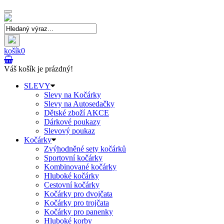
Toggle
navigation
košík
0
Váš košík je prázdný!
SLEVY
Slevy na Kočárky
Slevy na Autosedačky
Dětské zboží AKCE
Dárkové poukazy
Slevový poukaz
Kočárky
Zvýhodněné sety kočárků
Sportovní kočárky
Kombinované kočárky
Hluboké kočárky
Cestovní kočárky
Kočárky pro dvojčata
Kočárky pro trojčata
Kočárky pro panenky
Hluboké korby