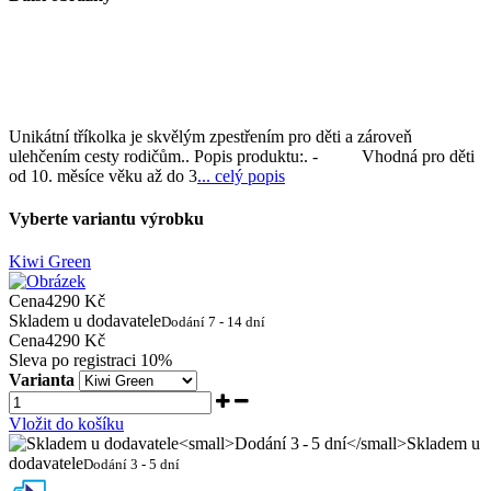
Unikátní tříkolka je skvělým zpestřením pro děti a zároveň
ulehčením cesty rodičům.. Popis produktu:. - Vhodná pro děti
od 10. měsíce věku až do 3
... celý popis
Vyberte variantu výrobku
Kiwi Green
Cena
4290 Kč
Skladem u dodavatele
Dodání 7 - 14 dní
Cena
4290 Kč
Sleva po registraci
10%
Varianta
Vložit do košíku
Skladem u
dodavatele
Dodání 3 - 5 dní