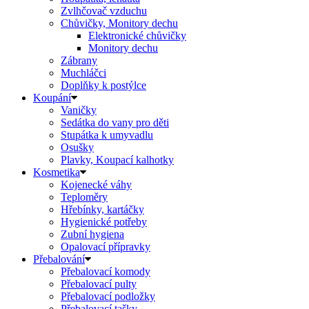
Zvlhčovač vzduchu
Chůvičky, Monitory dechu
Elektronické chůvičky
Monitory dechu
Zábrany
Muchláčci
Doplňky k postýlce
Koupání
Vaničky
Sedátka do vany pro děti
Stupátka k umyvadlu
Osušky
Plavky, Koupací kalhotky
Kosmetika
Kojenecké váhy
Teploměry
Hřebínky, kartáčky
Hygienické potřeby
Zubní hygiena
Opalovací přípravky
Přebalování
Přebalovací komody
Přebalovací pulty
Přebalovací podložky
Přebalovací tašky