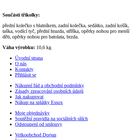
Součástí tříkolky:
přední kolečko s blatníkem, zadní kolečka, sedátko, zadní košík,
taška, vodící tyč, přední hrazda, stříška, opěrky nohou pro menší
děti, opěrky nohou pro batolata, brzda.
Váha výrobku:
10,6 kg
Úvodní strana
O nás
Kontakty
Přihlásit se
Nákupní řád a obchodní podmínky
Zásady zpracování osobních údajů
Jak nakupovat
Nákup na splátky Essox
Moje objednávky
Soutěžní pravidla na sociálních sítích
Odstoupení od smlouvy
Velkoobchod Dorjan