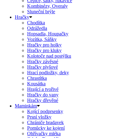
Čepice, šátky, rukavice
Kombinézy, Overaly
Sluneční brýle
Hračky
Chodítka
Odrážedla
Hopsadla, Houpačky
Vozítka, Sáňky
Hračky pro holky
Hračky pro kluky
Kolotoče nad postýlku
Hračky závěsné
Hračky plyšové
Hrací podložky, deky
Chrastítka
Kousátka
Hrající a tvořivé
Hračky do vany
Hračky dřevěné
Maminkám
Kojící podprsenky
Prsní vložky
Chrániče bradavek
Pomůcky ke kojení
Ohřívačky mléka