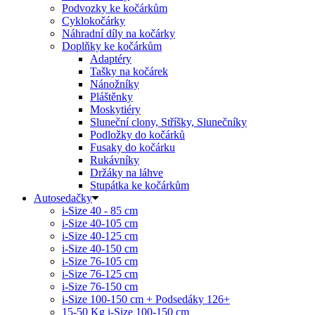
Podvozky ke kočárkům
Cyklokočárky
Náhradní díly na kočárky
Doplňky ke kočárkům
Adaptéry
Tašky na kočárek
Nánožníky
Pláštěnky
Moskytiéry
Sluneční clony, Stříšky, Slunečníky
Podložky do kočárků
Fusaky do kočárku
Rukávníky
Držáky na láhve
Stupátka ke kočárkům
Autosedačky
i-Size 40 - 85 cm
i-Size 40-105 cm
i-Size 40-125 cm
i-Size 40-150 cm
i-Size 76-105 cm
i-Size 76-125 cm
i-Size 76-150 cm
i-Size 100-150 cm + Podsedáky 126+
15-50 Kg
i-Size 100-150 cm