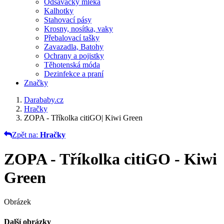
Odsávačky mléka
Kalhotky
Stahovací pásy
Krosny, nosítka, vaky
Přebalovací tašky
Zavazadla, Batohy
Ochrany a pojistky
Těhotenská móda
Dezinfekce a praní
Značky
Darababy.cz
Hračky
ZOPA - Tříkolka citiGO| Kiwi Green
Zpět na:
Hračky
ZOPA - Tříkolka citiGO - Kiwi
Green
Obrázek
Další obrázky