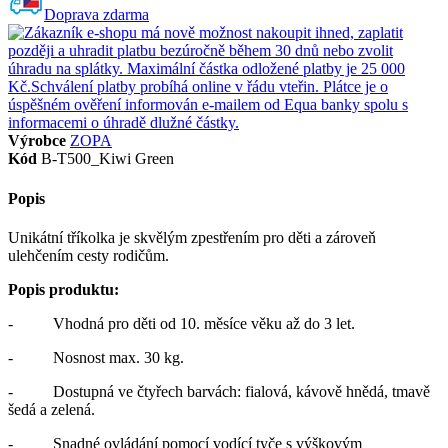
Doprava zdarma
Výrobce
ZOPA
Kód
B-T500_Kiwi Green
Popis
Unikátní tříkolka je skvělým zpestřením pro děti a zároveň
ulehčením cesty rodičům.
Popis produktu:
- Vhodná pro děti od 10. měsíce věku až do 3 let.
- Nosnost max. 30 kg.
- Dostupná ve čtyřech barvách: fialová, kávově hnědá, tmavě
šedá a zelená.
- Snadné ovládání pomocí vodící tyče s výškovým