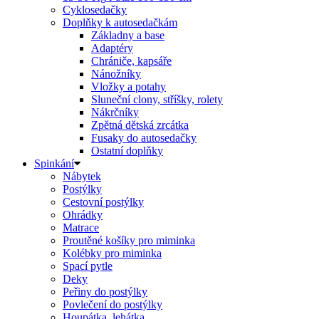
Cyklosedačky
Doplňky k autosedačkám
Základny a base
Adaptéry
Chrániče, kapsáře
Nánožníky
Vložky a potahy
Sluneční clony, stříšky, rolety
Nákrčníky
Zpětná dětská zrcátka
Fusaky do autosedačky
Ostatní doplňky
Spinkání
Nábytek
Postýlky
Cestovní postýlky
Ohrádky
Matrace
Proutěné košíky pro miminka
Kolébky pro miminka
Spací pytle
Deky
Peřiny do postýlky
Povlečení do postýlky
Houpátka, lehátka