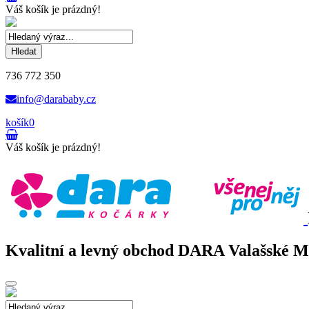
Váš košík je prázdný!
Hledat
736 772 350
info@darababy.cz
košík
0
Váš košík je prázdný!
Kvalitní a levný obchod DARA Valašské Mez
Toggle
navigation