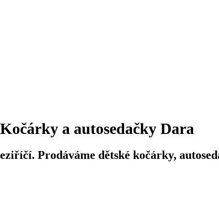
Kočárky a autosedačky Dara
iříčí. Prodáváme dětské kočárky, autosedač