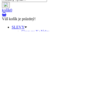
košík
0
Váš košík je prázdný!
SLEVY
Slevy na Kočárky
Slevy na Autosedačky
Dětské zboží AKCE
Dárkové poukazy
Slevový poukaz
Kočárky
Zvýhodněné sety kočárků
Sportovní kočárky
Kombinované kočárky
Hluboké kočárky
Cestovní kočárky
Kočárky pro dvojčata
Kočárky pro trojčata
Kočárky pro panenky
Hluboké korby
Podvozky ke kočárkům
Cyklokočárky
Náhradní díly na kočárky