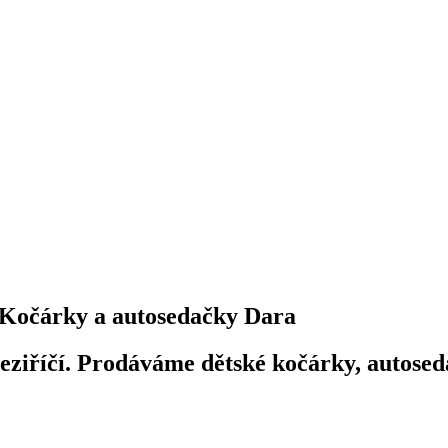
Kočárky a autosedačky Dara
iříčí. Prodáváme dětské kočárky, autosedač