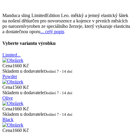
Manduca sling LimitedEdition Leo. měkký a jemný elastický šátek
na nošení dětíurčen pro novorozence a kojence v prvních měsících
po narozenívyroben ze speciálního žerzeje, který vykazuje elasticitu
a dostatečnou oporu
... celý popis
Vyberte variantu výrobku
Limited...
Cena
1660 Kč
Skladem u dodavatele
Dodání 7 - 14 dní
Powder
Cena
1560 Kč
Skladem u dodavatele
Dodání 7 - 14 dní
Olive
Cena
1660 Kč
Skladem u dodavatele
Dodání 7 - 14 dní
Black
Cena
1660 Kč