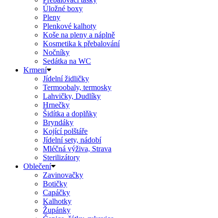
Úložné boxy
Pleny
Plenkové kalhoty
Koše na pleny a náplně
Kosmetika k přebalování
Nočníky
Sedátka na WC
Krmení
Jídelní židličky
Termoobaly, termosky
Lahvičky, Dudlíky
Hrnečky
Šidítka a doplňky
Bryndáky
Kojící polštáře
Jídelní sety, nádobí
Mléčná výživa, Strava
Sterilizátory
Oblečení
Zavinovačky
Botičky
Capáčky
Kalhotky
Župánky