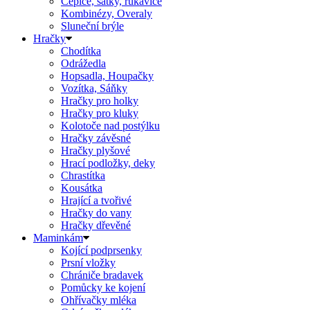
Čepice, šátky, rukavice
Kombinézy, Overaly
Sluneční brýle
Hračky
Chodítka
Odrážedla
Hopsadla, Houpačky
Vozítka, Sáňky
Hračky pro holky
Hračky pro kluky
Kolotoče nad postýlku
Hračky závěsné
Hračky plyšové
Hrací podložky, deky
Chrastítka
Kousátka
Hrající a tvořivé
Hračky do vany
Hračky dřevěné
Maminkám
Kojící podprsenky
Prsní vložky
Chrániče bradavek
Pomůcky ke kojení
Ohřívačky mléka