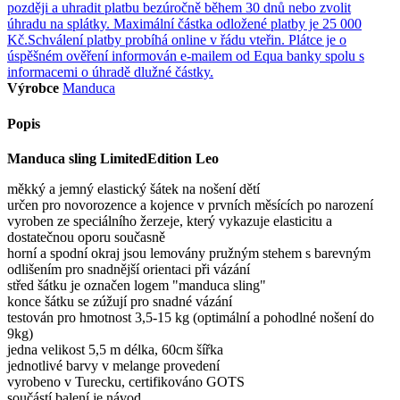
Výrobce
Manduca
Popis
Manduca sling LimitedEdition Leo
měkký a jemný elastický šátek na nošení dětí
určen pro novorozence a kojence v prvních měsících po narození
vyroben ze speciálního žerzeje, který vykazuje elasticitu a
dostatečnou oporu současně
horní a spodní okraj jsou lemovány pružným stehem s barevným
odlišením pro snadnější orientaci při vázání
střed šátku je označen logem "manduca sling"
konce šátku se zúžují pro snadné vázání
testován pro hmotnost 3,5-15 kg (optimální a pohodlné nošení do
9kg)
jedna velikost 5,5 m délka, 60cm šířka
jednotlivé barvy v melange provedení
vyrobeno v Turecku, certifikováno GOTS
součástí balení je návod