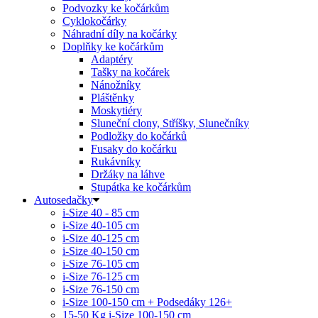
Podvozky ke kočárkům
Cyklokočárky
Náhradní díly na kočárky
Doplňky ke kočárkům
Adaptéry
Tašky na kočárek
Nánožníky
Pláštěnky
Moskytiéry
Sluneční clony, Stříšky, Slunečníky
Podložky do kočárků
Fusaky do kočárku
Rukávníky
Držáky na láhve
Stupátka ke kočárkům
Autosedačky
i-Size 40 - 85 cm
i-Size 40-105 cm
i-Size 40-125 cm
i-Size 40-150 cm
i-Size 76-105 cm
i-Size 76-125 cm
i-Size 76-150 cm
i-Size 100-150 cm + Podsedáky 126+
15-50 Kg
i-Size 100-150 cm