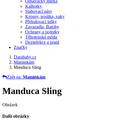
Odsávačky mléka
Kalhotky
Stahovací pásy
Krosny, nosítka, vaky
Přebalovací tašky
Zavazadla, Batohy
Ochrany a pojistky
Těhotenská móda
Dezinfekce a praní
Značky
Darababy.cz
Maminkám
Manduca Sling
Zpět na:
Maminkám
Manduca Sling
Obrázek
Další obrázky