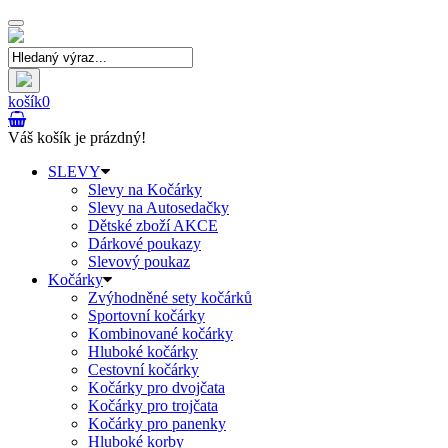
Toggle
navigation
košík
0
Váš košík je prázdný!
SLEVY
Slevy na Kočárky
Slevy na Autosedačky
Dětské zboží AKCE
Dárkové poukazy
Slevový poukaz
Kočárky
Zvýhodněné sety kočárků
Sportovní kočárky
Kombinované kočárky
Hluboké kočárky
Cestovní kočárky
Kočárky pro dvojčata
Kočárky pro trojčata
Kočárky pro panenky
Hluboké korby