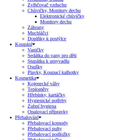
Zvlhčovač vzduchu
Chůvičky, Monitory dechu
Elektronické chůvičky
Monitory dechu
Zábrany
Muchláčci
Doplňky k postýlce
Koupání
Vaničky
Sedátka do vany pro děti
Stupátka k umyvadlu
Osušky
Plavky, Koupací kalhotky
Kosmetika
Kojenecké váhy
Teploměry
Hřebínky, kartáčky
Hygienické potřeby
Zubní hygiena
Opalovací přípravky
Přebalování
Přebalovací komody
Přebalovací pulty
Přebalovací podložky
Přebalovací tašky