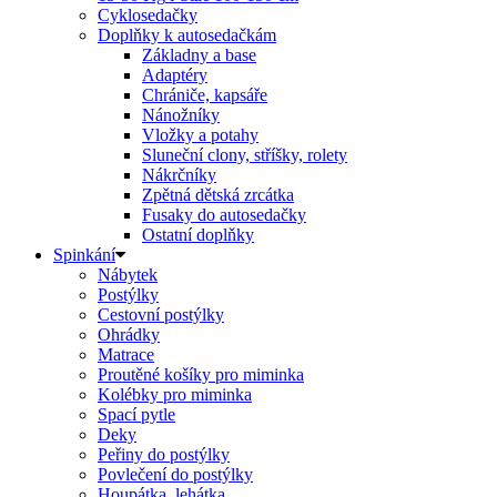
Cyklosedačky
Doplňky k autosedačkám
Základny a base
Adaptéry
Chrániče, kapsáře
Nánožníky
Vložky a potahy
Sluneční clony, stříšky, rolety
Nákrčníky
Zpětná dětská zrcátka
Fusaky do autosedačky
Ostatní doplňky
Spinkání
Nábytek
Postýlky
Cestovní postýlky
Ohrádky
Matrace
Proutěné košíky pro miminka
Kolébky pro miminka
Spací pytle
Deky
Peřiny do postýlky
Povlečení do postýlky
Houpátka, lehátka