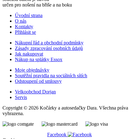
určen pro nošení na břiše a na boku
Úvodní strana
O nás
Kontakty
Přihlásit se
Nákupní řád a obchodní podmínky
Zásady zpracování osobních údajů
Jak nakupovat
Nákup na splátky Essox
Moje objednávky
Soutěžní pravidla na sociálních sítích
Odstoupení od smlouvy
Velkoobchod Dorjan
Servis
Copyright © 2026 Kočárky a autosedačky Dara. Všechna práva
vyhrazena.
Facebook