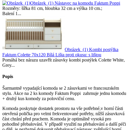
Obrázek_(1)
Nástavec na komodu Faktum Poppi
Rozměry: šířka 81 cm, hloubka 32 cm a výška 10 cm.;
Balení 1...
Obrázek_(1)
Kombi postýlka
Faktum Colette 70x120 Bílá Lišta proti okusu: s lištou
Pomáhá bez nárazu uzavřít zásuvky kombi postýlek Colette White,
Grey...
Popis
Šarmantně vypadající komoda se 2 zásuvkami ve francouzském
stylu. Akce na 2 ks komody Faktum Poppi zahrnuje jednu komodu
+ druhý kus komody za poloviční cenu.
Komoda poskytuje dostatek prostoru na vše potřebné,v horní části
otevřená polička pro velmi frekventované potřeby, nížší zásuvková
část chrání před prachem. Komoda je optimálně vysoká pro
pohodlné přebalování. V případě využití na přebalování a další péči
o dítě, je nezbytné dokoupit přebalovací nástavec zvětšující horní