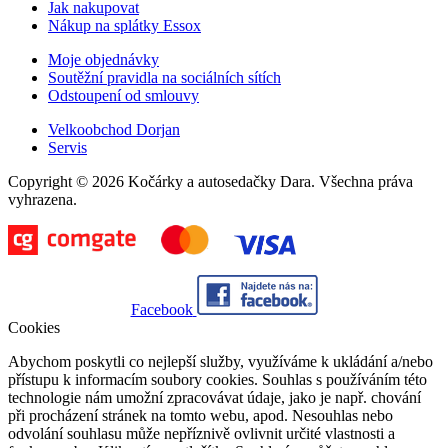
Jak nakupovat
Nákup na splátky Essox
Moje objednávky
Soutěžní pravidla na sociálních sítích
Odstoupení od smlouvy
Velkoobchod Dorjan
Servis
Copyright © 2026 Kočárky a autosedačky Dara. Všechna práva
vyhrazena.
Facebook
Cookies
Abychom poskytli co nejlepší služby, využíváme k ukládání a/nebo
přístupu k informacím soubory cookies. Souhlas s používáním této
technologie nám umožní zpracovávat údaje, jako je např. chování
při procházení stránek na tomto webu, apod. Nesouhlas nebo
odvolání souhlasu může nepříznivě ovlivnit určité vlastnosti a