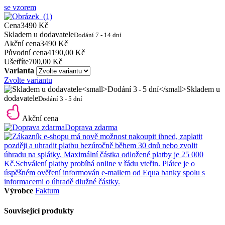
se vzorem
Cena
3490 Kč
Skladem u dodavatele
Dodání 7 - 14 dní
Akční cena
3490 Kč
Původní cena
4190,00 Kč
Ušetříte
700,00 Kč
Varianta
Zvolte variantu
Skladem u
dodavatele
Dodání 3 - 5 dní
Akční cena
Doprava zdarma
Výrobce
Faktum
Související produkty