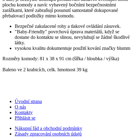
plochu komody a navíc vybavený bočními bezpečnostními
zarážkami, které zabraňují posunutí samostatně dokupované
přebalovací podložky mimo komodu.
Bezpečné zakulacené rohy a tlakové ovládání zásuvek.
"Baby-Friendly" povrchová úprava materiálů, když se
dostane do kontaktu se slinou, nevyluhují se žádné škodlivé
látky.
vysokou kvalitu dokumentuje použití kování značky blumm
Rozměry komody: 81 x 38 x 91 cm (šířka / hloubka / výška)
Baleno ve 2 krabicích, celk. hmotnost 39 kg
Úvodní strana
O nás
Kontakty
Přihlásit se
Nákupní řád a obchodní podmínky
Zásady zpracování osobních údajů