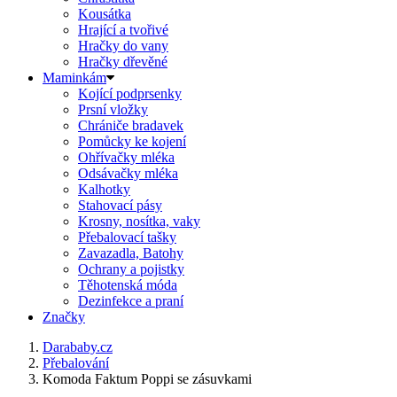
Kousátka
Hrající a tvořivé
Hračky do vany
Hračky dřevěné
Maminkám
Kojící podprsenky
Prsní vložky
Chrániče bradavek
Pomůcky ke kojení
Ohřívačky mléka
Odsávačky mléka
Kalhotky
Stahovací pásy
Krosny, nosítka, vaky
Přebalovací tašky
Zavazadla, Batohy
Ochrany a pojistky
Těhotenská móda
Dezinfekce a praní
Značky
Darababy.cz
Přebalování
Komoda Faktum Poppi se zásuvkami