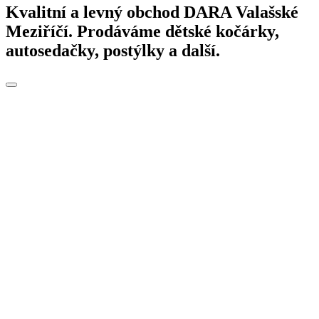
Kvalitní a levný obchod DARA Valašské
Meziříčí. Prodáváme dětské kočárky,
autosedačky, postýlky a další.
Toggle
navigation