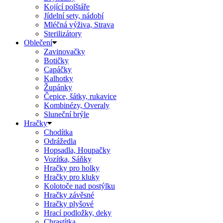
Kojící polštáře
Jídelní sety, nádobí
Mléčná výživa, Strava
Sterilizátory
Oblečení
Zavinovačky
Botičky
Capáčky
Kalhotky
Župánky
Čepice, šátky, rukavice
Kombinézy, Overaly
Sluneční brýle
Hračky
Chodítka
Odrážedla
Hopsadla, Houpačky
Vozítka, Sáňky
Hračky pro holky
Hračky pro kluky
Kolotoče nad postýlku
Hračky závěsné
Hračky plyšové
Hrací podložky, deky
Chrastítka