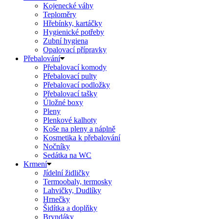
Kojenecké váhy
Teploměry
Hřebínky, kartáčky
Hygienické potřeby
Zubní hygiena
Opalovací přípravky
Přebalování
Přebalovací komody
Přebalovací pulty
Přebalovací podložky
Přebalovací tašky
Úložné boxy
Pleny
Plenkové kalhoty
Koše na pleny a náplně
Kosmetika k přebalování
Nočníky
Sedátka na WC
Krmení
Jídelní židličky
Termoobaly, termosky
Lahvičky, Dudlíky
Hrnečky
Šidítka a doplňky
Bryndáky