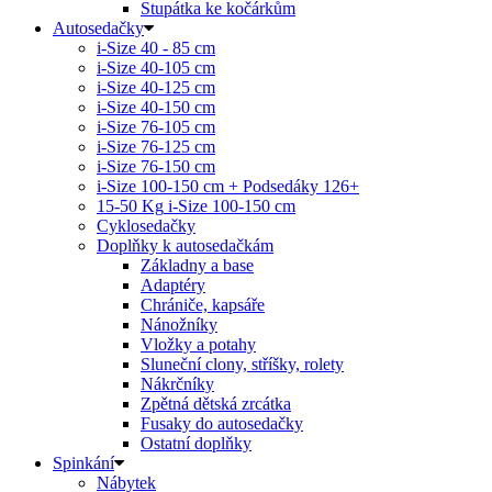
Stupátka ke kočárkům
Autosedačky
i-Size 40 - 85 cm
i-Size 40-105 cm
i-Size 40-125 cm
i-Size 40-150 cm
i-Size 76-105 cm
i-Size 76-125 cm
i-Size 76-150 cm
i-Size 100-150 cm + Podsedáky 126+
15-50 Kg
i-Size 100-150 cm
Cyklosedačky
Doplňky k autosedačkám
Základny a base
Adaptéry
Chrániče, kapsáře
Nánožníky
Vložky a potahy
Sluneční clony, stříšky, rolety
Nákrčníky
Zpětná dětská zrcátka
Fusaky do autosedačky
Ostatní doplňky
Spinkání
Nábytek