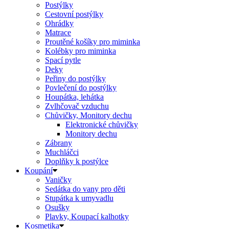
Postýlky
Cestovní postýlky
Ohrádky
Matrace
Proutěné košíky pro miminka
Kolébky pro miminka
Spací pytle
Deky
Peřiny do postýlky
Povlečení do postýlky
Houpátka, lehátka
Zvlhčovač vzduchu
Chůvičky, Monitory dechu
Elektronické chůvičky
Monitory dechu
Zábrany
Muchláčci
Doplňky k postýlce
Koupání
Vaničky
Sedátka do vany pro děti
Stupátka k umyvadlu
Osušky
Plavky, Koupací kalhotky
Kosmetika