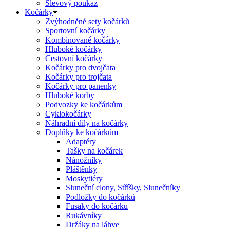
Slevový poukaz
Kočárky
Zvýhodněné sety kočárků
Sportovní kočárky
Kombinované kočárky
Hluboké kočárky
Cestovní kočárky
Kočárky pro dvojčata
Kočárky pro trojčata
Kočárky pro panenky
Hluboké korby
Podvozky ke kočárkům
Cyklokočárky
Náhradní díly na kočárky
Doplňky ke kočárkům
Adaptéry
Tašky na kočárek
Nánožníky
Pláštěnky
Moskytiéry
Sluneční clony, Stříšky, Slunečníky
Podložky do kočárků
Fusaky do kočárku
Rukávníky
Držáky na láhve